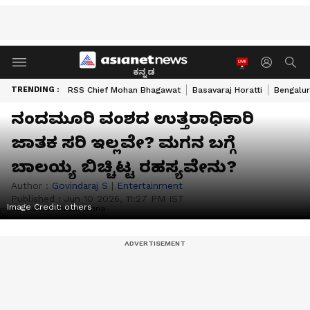
ಕನ್ನಡ
TRENDING :
RSS Chief Mohan Bhagawat
Basavaraj Horatti
Bengalur
ನಂದಮೂರಿ ವಂಶದ ಉತ್ತರಾಧಿಕಾರಿ
ಜಾತಕ ಸರಿ ಇಲ್ಲವೇ? ಮಗನ ಬಗ್ಗೆ
ಬಾಲಯ್ಯ ಬಿಚ್ಚಿಟ್ಟ ರಹಸ್ಯವೇನು?
Author :
Govindaraj S
|
Entertainment
Published :
Jun 10 2026, 11:27 PM IST
Image Credit:
others