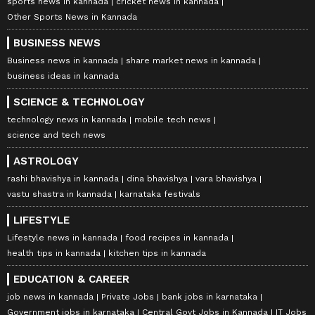
sports news in kannada
cricket news in kannada
Other Sports News in Kannada
BUSINESS NEWS
Business news in kannada
share market news in kannada
business ideas in kannada
SCIENCE & TECHNOLOGY
technology news in kannada
mobile tech news
science and tech news
ASTROLOGY
rashi bhavishya in kannada
dina bhavishya
vara bhavishya
vastu shastra in kannada
karnataka festivals
LIFESTYLE
Lifestyle news in kannada
food recipes in kannada
health tips in kannada
kitchen tips in kannada
EDUCATION & CAREER
job news in kannada
Private Jobs
bank jobs in karnataka
Government jobs in karnataka
Central Govt Jobs in Kannada
IT Jobs