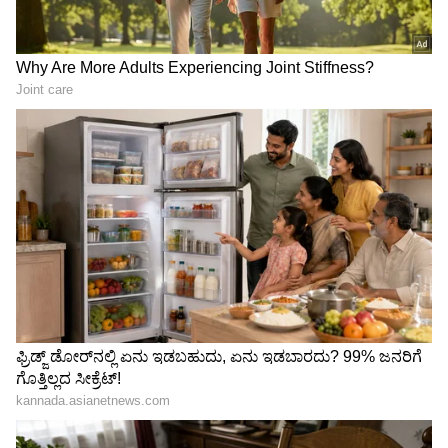
LATEST VIDEOS
"ರಾಜಕೀಯ ಬೇಡ, ಸಿನಿಮಾನೇ ಪ್ರಾಣ":
ಕನಕೋತ್ಸವದಲ್ಲಿ ರಿಷಬ್ ಶೆಟ್ಟಿ | Rishab
Shetty speech | Suvarna News
ಶೇ.50 ರಿಂದ ಶೇ.18 ಕ್ಕೆ TAX ಇಳಿಕೆ: ಮೋದಿ-
ಟ್ರಂಪ್ ಐತಿಹಾಸಿಕ ಒಪ್ಪಂದ | India US
Trade Deal | Party Rounds