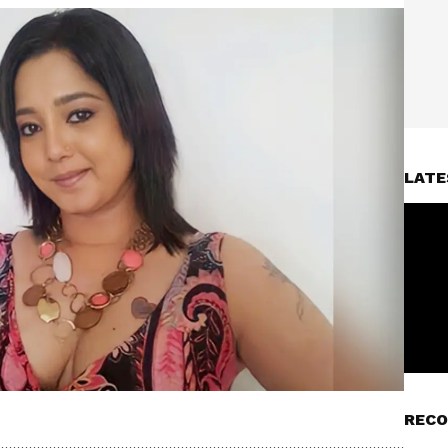
LATE
RECO