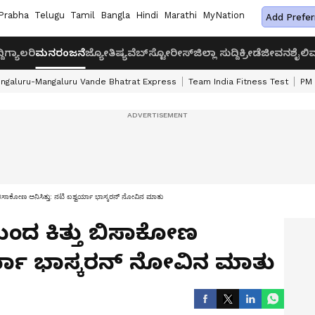
Prabha
Telugu
Tamil
Bangla
Hindi
Marathi
MyNation
Add Prefer
ದಿ
ಗ್ಯಾಲರಿ
ಮನರಂಜನೆ
ಜ್ಯೋತಿಷ್ಯ
ವೆಬ್‌ಸ್ಟೋರೀಸ್
ಜಿಲ್ಲಾ ಸುದ್ದಿ
ಕ್ರೀಡೆ
ಜೀವನಶೈಲಿ
ವ
ngaluru-Mangaluru Vande Bhatrat Express
Team India Fitness Test
PM 
ಬಿಸಾಕೋಣ ಅನಿಸಿತ್ತು: ನಟಿ ಐಶ್ವರ್ಯಾ ಭಾಸ್ಕರನ್ ನೋವಿನ ಮಾತು
ಿಂದ ಕಿತ್ತು ಬಿಸಾಕೋಣ
್ವರ್ಯಾ ಭಾಸ್ಕರನ್ ನೋವಿನ ಮಾತು