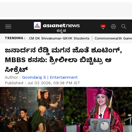
ಕನ್ನಡ
TRENDING :
CM DK Shivakumar-GKVK Students
Commonwealth Game
ಜನಾರ್ದನ ರೆಡ್ಡಿ ಮಗನ ಜೊತೆ ಶೂಟಿಂಗ್,
MBBS ಕನಸು: ಶ್ರೀಲೀಲಾ ಬಿಚ್ಚಿಟ್ರು ಆ
ಸೀಕ್ರೆಟ್
Author :
Govindaraj S
|
Entertainment
Published :
Jul 02 2026, 09:38 PM IST