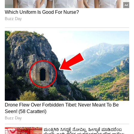
"ರಾಜಕೀಯ ಬೇಡ, ಸಿನಿಮಾನೇ ಪ್ರಾಣ":
ಕನಕೋತ್ಸವದಲ್ಲಿ ರಿಷಬ್ ಶೆಟ್ಟಿ | Rishab
Shetty speech | Suvarna News
ಶೇ.50 ರಿಂದ ಶೇ.18 ಕ್ಕೆ TAX ಇಳಿಕೆ: ಮೋದಿ-
ಟ್ರಂಪ್ ಐತಿಹಾಸಿಕ ಒಪ್ಪಂದ | India US
Trade Deal | Party Rounds