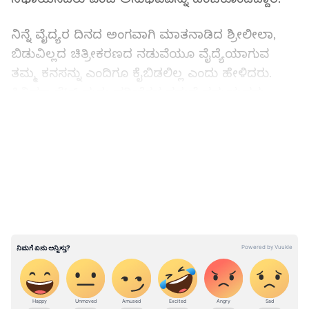
ನಿನ್ನೆ ವೈದ್ಯರ ದಿನದ ಅಂಗವಾಗಿ ಮಾತನಾಡಿದ ಶ್ರೀಲೀಲಾ,
ಬಿಡುವಿಲ್ಲದ ಚಿತ್ರೀಕರಣದ ನಡುವೆಯೂ ವೈದ್ಯೆಯಾಗುವ
ತಮ್ಮ ಕನಸನ್ನು ಎಂದಿಗೂ ಕೈಬಿಡಲಿಲ್ಲ ಎಂದು ಹೇಳಿದರು.
ಸಿನಿಮಾ ಸೆಟ್ ಮತ್ತು ಪರೀಕ್ಷೆಗಳ ನಡುವೆ ಸಮಯವನ್ನು
ಸಮರ್ಪಕವಾಗಿ ಹಂಚಿಕೊಂಡು, ಎರಡಕ್ಕೂ ಸಮಾನ ಆದ್ಯತೆ
LATEST VIDEOS
ನೀಡಿದ್ದಾಗಿ ಅವರು ವಿವರಿಸಿದರು.
'ವೈದ್ಯೆಯಾಗುವುದು ನನ್ನ ಬಾಲ್ಯದ ಕನಸು. ವೈದ್ಯಕೀಯ
ಶಿಕ್ಷಣದ ಬಗ್ಗೆ ನನಗೆ ಅಪಾರ ಆಸಕ್ತಿ ಇತ್ತು. 'ವೈರಲ್ ವಯ್ಯಾರಿ'
ಹಾಡಿನ ಚಿತ್ರೀಕರಣ ನಡೆಯುತ್ತಿದ್ದ ಸಮಯದಲ್ಲಿಯೂ ನನ್ನ
ಎಂಬಿಬಿಎಸ್ ಪರೀಕ್ಷೆಗಳೇ ಮೊದಲ ಆದ್ಯತೆಯಾಗಿದ್ದವು. ನನ್ನ
ಭಾಗದ ಚಿತ್ರೀಕರಣ ಮುಗಿದ ತಕ್ಷಣವೇ ಪ್ರಾಯೋಗಿಕ
ಪರೀಕ್ಷೆಗಳಿಗೆ ತೆರಳುತ್ತಿದ್ದೆ. ಮತ್ತೆ ಸಮಯ ಸಿಕ್ಕಾಗ ಸೆಟ್‌ಗೆ
ಹಿಂದಿರುಗಿ ಚಿತ್ರೀಕರಣದಲ್ಲಿ ಭಾಗಿಯಾಗುತ್ತಿದ್ದೆ. ಇದು ಅಷ್ಟು