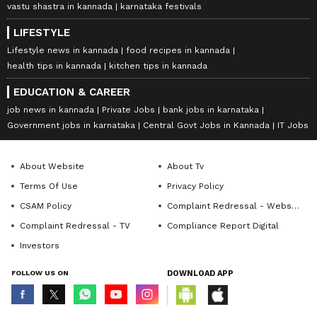
vastu shastra in kannada
karnataka festivals
LIFESTYLE
Lifestyle news in kannada
food recipes in kannada
health tips in kannada
kitchen tips in kannada
EDUCATION & CAREER
job news in kannada
Private Jobs
bank jobs in karnataka
Government jobs in karnataka
Central Govt Jobs in Kannada
IT Jobs
About Website
About Tv
Terms Of Use
Privacy Policy
CSAM Policy
Complaint Redressal - Website
Complaint Redressal - TV
Compliance Report Digital
Investors
FOLLOW US ON
DOWNLOAD APP