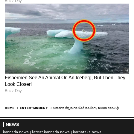
HOME
ENTERTAINMENT
ಜನಾರ್ದನ ರೆಡ್ಡಿ ಮಗನ ಜೊತೆ ಶೂಟಿಂಗ್, MBBS ಕನಸು: ಶ್ರೀಲೀಲಾ ಬಿಚ್ಚಿಟ್ರು ಆ ಸೀಕ್ರೆಟ್
NEWS
kannada news
latest kannada news
karnataka news