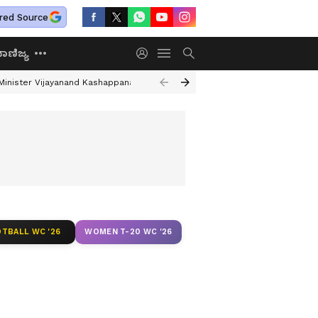
red Source
ಾಣಿಜ್ಯ
Minister Vijayanand Kashappanavar
Karnataka Drought Assessment
Be
TBALL WC '26
WOMEN T-20 WC '26