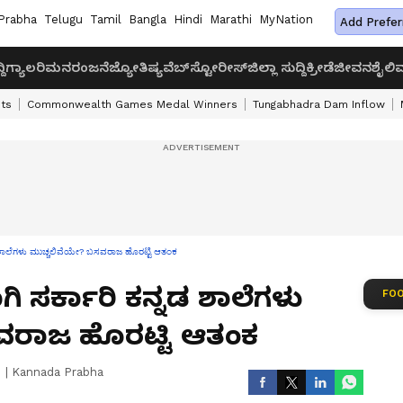
Prabha
Telugu
Tamil
Bangla
Hindi
Marathi
MyNation
Add Prefer
ದಿ
ಗ್ಯಾಲರಿ
ಮನರಂಜನೆ
ಜ್ಯೋತಿಷ್ಯ
ವೆಬ್‌ಸ್ಟೋರೀಸ್
ಜಿಲ್ಲಾ ಸುದ್ದಿ
ಕ್ರೀಡೆ
ಜೀವನಶೈಲಿ
ವ
ts
Commonwealth Games Medal Winners
Tungabhadra Dam Inflow
ನಡ ಶಾಲೆಗಳು ಮುಚ್ಚಲಿವೆಯೇ? ಬಸವರಾಜ ಹೊರಟ್ಟಿ ಆತಂಕ
ಗಿ ಸರ್ಕಾರಿ ಕನ್ನಡ ಶಾಲೆಗಳು
FOO
ವರಾಜ ಹೊರಟ್ಟಿ ಆತಂಕ
|
Kannada Prabha