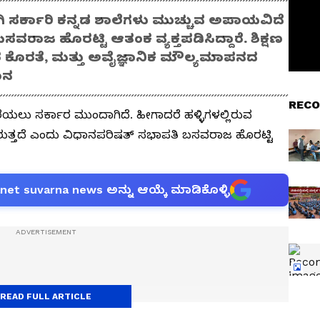
ಗಿ ಸರ್ಕಾರಿ ಕನ್ನಡ ಶಾಲೆಗಳು ಮುಚ್ಚುವ ಅಪಾಯವಿದೆ
ಾಜ ಹೊರಟ್ಟಿ ಆತಂಕ ವ್ಯಕ್ತಪಡಿಸಿದ್ದಾರೆ. ಶಿಕ್ಷಣ
ಷಕರ ಕೊರತೆ, ಮತ್ತು ಅವೈಜ್ಞಾನಿಕ ಮೌಲ್ಯಮಾಪನದ
ಾನ
RECO
ೆರೆಯಲು ಸರ್ಕಾರ ಮುಂದಾಗಿದೆ. ಹೀಗಾದರೆ ಹಳ್ಳಿಗಳಲ್ಲಿರುವ
ಿ ಬರುತ್ತದೆ ಎಂದು ವಿಧಾನಪರಿಷತ್ ಸಭಾಪತಿ ಬಸವರಾಜ ಹೊರಟ್ಟಿ
anet suvarna news ಅನ್ನು ಆಯ್ಕೆ ಮಾಡಿಕೊಳ್ಳಿ
READ FULL ARTICLE