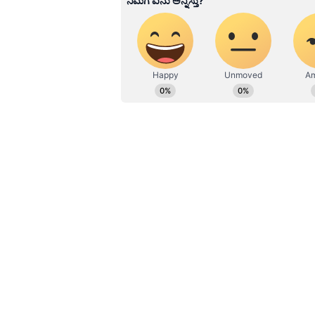
Related Articles
ಈ ಜಿಲ್ಲೆಯಲ್ಲಿ ಈ ವರ್ಷ 80
ಅಧಿಕ ಸರ್ಕಾರಿ ಶಾಲೆ ಬಂದ್
ಕಾರಣವೇನು?
ಅತಿ ಹೆಚ್ಚು ಭ್ರಷ್ಟಾಚಾರ:
ಶಿಕ್ಷಣ ಇಲಾಖೆಯಲ್ಲಿ ಇರುವಷ್ಟು ಭ್ರಷ್ಟಾ
ಅಯೋಗ್ಯ ಅಧಿಕಾರಿಗಳು ಸೇರಿದ್ದಾರೆ. ಕಣ್ಮು
ಕೈಗೊಳ್ಳುತ್ತಿಲ್ಲ. ಶಿಕ್ಷಣ ವ್ಯವಸ್ಥೆ ಹದಗೆಡುತ
ಇಂಟರ್ನಲ್‌ ಅಂಕದೊಂದಿಗೆ ಉತ್ತೀರ್ಣರಾಗಿದ
ಫಲಿತಾಂಶ ಬರುವುದಿಲ್ಲ ಎಂದು ಕಿಡಿಕಾರಿದರು