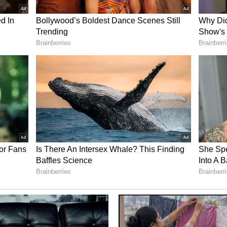
ಮೆರಿಕದಿಂದ ಇಂಧನ ಆಮದುಗಳನ್ನು ಹೆಚ್ಚಿಸುವ ಮೂಲಕ ಎರಡೂ
ು ಸುಧಾರಿಸಲು ಸಹಕಾರಿಯಾಗಿದೆ ಎಂದು ವಿಶ್ಲೇಷಕರು
ತೆ!
ಾಡಿಕೊಳ್ಳುವುದರಿಂದ ಭಾರತಕ್ಕೆ ಎಲ್‌ಪಿಜಿ ನಿಕ್ಷೇಪಗಳನ್ನು
ಲಿ ಯಾವುದೇ ಅಂತರರಾಷ್ಟ್ರೀಯ ಬಿಕ್ಕಟ್ಟು ಅಥವಾ ಪೂರೈಕೆಯಲ್ಲಿ
ೊರತೆಯನ್ನು ಎದುರಿಸದಂತೆ ಮುನ್ನೆಚ್ಚರಿಕೆ ಕ್ರಮಗಳನ್ನು
ಉದ್ದೇಶವಾಗಿದೆ.
ಟ ಸುಳಿವೇನು ಗೊತ್ತಾ?
ಂ ಸಚಿವಾಲಯವು ಸಾರ್ವಜನಿಕ ವಲಯದ ತೈಲ ಕಂಪನಿಗಳಿಗೆ