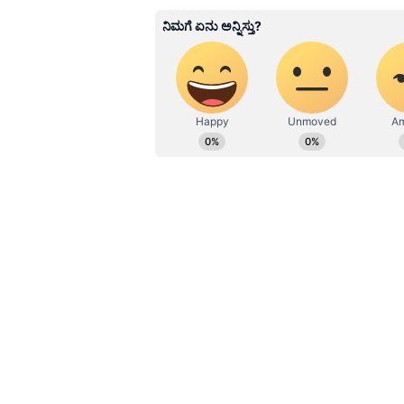
ಪೂರೈಕೆ ಮೂಲಗಳನ್ನು ಹೆಚ್ಚಿಸುವ ಪ್ರಯತ್ನದಲ
ಅರ್ಜೆಂಟೀನಾ, ನೈಜೀರಿಯಾ ಮತ್ತು ಮಲೇಷ
ಬಗ್ಗೆಯೂ ಯೋಚಿಸುತ್ತಿವೆ. ಒಂದು ಪ್ರದೇಶದಲ್
ಮುಂದುವರಿಯುವಂತೆ ಸರ್ಕಾರ ಬಹು-ಮೂಲ ತಂತ