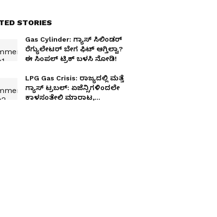
TED STORIES
Gas Cylinder: ಗ್ಯಾಸ್ ಸಿಲಿಂಡರ್
ರೆಗ್ಯುಲೇಟರ್ ಬೇಗ ಫಿಟ್ ಆಗ್ತಿಲ್ವಾ?
ಈ ಸಿಂಪಲ್ ಟ್ರಿಕ್ ಬಳಸಿ ನೋಡಿ!
LPG Gas Crisis: ರಾಜ್ಯದಲ್ಲಿ ಮತ್ತೆ
ಗ್ಯಾಸ್ ಟ್ರಬಲ್: ಏಜೆನ್ಸಿಗಳಿಂದಲೇ
ಕಾಳಸಂತೇಲಿ ಮಾರಾಟ,
ರಾಯಚೂರು, ಯಾದಗಿರಿ, ಹಾಸನ
ಜನರು ಹೈರಾಣು