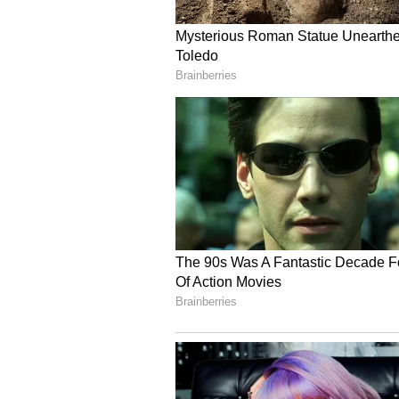
ಪೂರೈಕೆಯನ್ನು ಖಚಿತಪಡಿಸುವುದಲ್ಲದೆ, ಅ
ದೇಶಗಳ ನಡುವಿನ ವ್ಯಾಪಾರ ಸಮತೋಲನವನ್ನ
ಹೇಳುತ್ತಾರೆ.
ಕಡಿಮೆಯಾಗುತ್ತಾ ಎಲ್‌ಪಿಜಿ ಕೊರ
ಅಮೆರಿಕದಿಂದ ಹೆಚ್ಚುವರಿ ಎಲ್‌ಪಿಜಿ ಆಮದು ಮ
ನಿರ್ಮಿಸಲು ಅವಕಾಶ ಸಿಗುತ್ತದೆ. ಭವಿಷ್ಯದಲ್
ಅಡಚಣೆ ಉಂಟಾದರೆ ದೇಶವು ಅಡುಗೆ ಅನಿಲದ ಕ
ತೆಗೆದುಕೊಳ್ಳುವುದು ಈ ಯೋಜನೆಯ ಮುಖ್ಯ 
ಪೆಟ್ರೋಲಿಯಂ ಸಚಿವಾಲಯ ಕೊಟ್
ಈ ವರ್ಷದ ಮೇ ತಿಂಗಳಲ್ಲಿ, ಪೆಟ್ರೋಲಿಯ