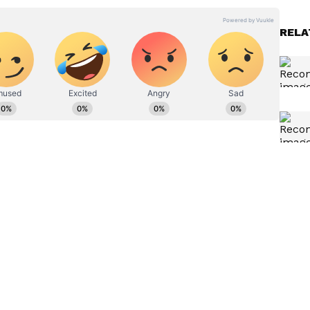
್ಲಿ, ಸರ್ಕಾರಿ ಸ್ವಾಮ್ಯದ ತೈಲ ಕಂಪನಿಗಳು ಅಲ್ಜೀರಿಯಾ,
್ಯಾದಂತಹ ಇತರ ದೇಶಗಳಿಂದ ಎಲ್‌ಪಿಜಿ ಆಮದು ಮಾಡಿಕೊಳ್ಳುವ
RELA
ಲಿ ಸಮಸ್ಯೆ ಇದ್ದರೂ, ಇನ್ನೊಂದು ಪ್ರದೇಶದಿಂದ ಪೂರೈಕೆ
್ರವನ್ನು ಜಾರಿಗೆ ತರಲು ಯೋಜಿಸುತ್ತಿದೆ.