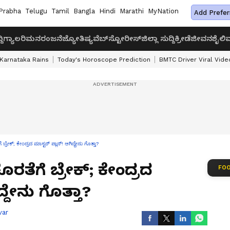
Prabha
Telugu
Tamil
Bangla
Hindi
Marathi
MyNation
Add Prefer
ದಿ
ಗ್ಯಾಲರಿ
ಮನರಂಜನೆ
ಜ್ಯೋತಿಷ್ಯ
ವೆಬ್‌ಸ್ಟೋರೀಸ್
ಜಿಲ್ಲಾ ಸುದ್ದಿ
ಕ್ರೀಡೆ
ಜೀವನಶೈಲಿ
ವ
Karnataka Rains
Today's Horoscope Prediction
BMTC Driver Viral Vide
ರೇಕ್; ಕೇಂದ್ರದ ಮಾಸ್ಟರ್ ಪ್ಲಾನ್! ಆಗಿದ್ದೇನು ಗೊತ್ತಾ?
ರತೆಗೆ ಬ್ರೇಕ್; ಕೇಂದ್ರದ
FOO
್ದೇನು ಗೊತ್ತಾ?
var