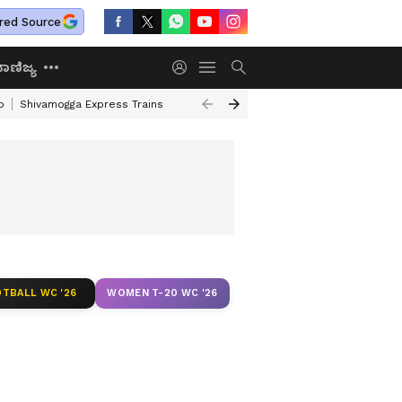
red Source
ಾಣಿಜ್ಯ
o
Shivamogga Express Trains
Airtel Prepaid Plan
Rural Employment
TBALL WC '26
WOMEN T-20 WC '26