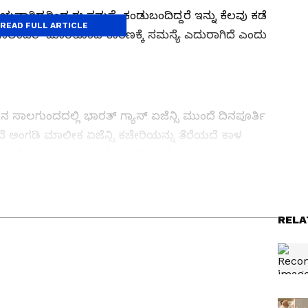
ತ್ಯಯವಾಗಿದ್ದರಿಂದ ಈ ಸಮಸ್ಯೆ ಕಂಡುಬಂದಿದ್ದರೆ ಇನ್ನು ಕೆಲವು ಕಡೆ
READ FULL ARTICLE
ಿ ಸಿಲಿಂಡರ್‌ ಮಾರಿಕೊಂಡ ಕಾರಣಕ್ಕೆ ಸಮಸ್ಯೆ ಎದುರಾಗಿದೆ ಎಂದು
ಲಗುಂದದಲ್ಲಿ ಭಾರತ್‌ ಗ್ಯಾಸ್‌ ಏಜೆನ್ಸಿ ಮುಂದೆ ದಿನಪೂರ್ತಿ
ಲ್ಲದೆ ಅಂಗಡಿ ಮಾಲೀಕ ಏಜೆನ್ಸಿ ಕಚೇರಿಯನ್ನು ತೆರೆಯದೆ ಕಾಳ
ಎಂದು ಆರೋಪಿಸಿ ಗ್ರಾಹಕರು ಪೊಲೀಸರಿಗೆ ಕರೆ ಮಾಡಿ ದೂರು
ತ್ತು ಜಗತ್ತಿನ ಕ್ಷಣಕ್ಷಣದ ಕನ್ನಡ ಸುದ್ದಿ (
Kannada
್ ಸುವರ್ಣ ನ್ಯೂಸ್‌ ಫಾಲೋ ಮಾಡಿ. ಬ್ರೇಕಿಂಗ್ ಸುದ್ದಿ
RELA
ಷ ವರದಿಗಳು ಮತ್ತು ನೇರ ಪ್ರಸಾರಗಳೊಂದಿಗೆ (
kannada
ಕ್ಲಿಕ್‌ನಲ್ಲಿ ಲಭ್ಯ. ಏಷ್ಯಾನೆಟ್ ಸುವರ್ಣ ನ್ಯೂಸ್
ಾಗು ಎಲ್ಲಾ ಅಪ್‌ಡೇಟ್ ಗಳನ್ನು ಪಡೆಯಿರಿ