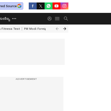
red Source
ಾಣಿಜ್ಯ
 Fitness Test
PM Modi Foreign Travel Expenditure
Valmiki Corporatio