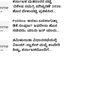
ಕರ್ನಾಟಕ ಮತದಾರರ ಪಟ್ಟಿ
'ವಿಶೇಷ ಸಮಗ್ರ ಪರಿಷ್ಕರಣೆ' 2026:
ಹೊಸ ವೇಳಾಪಟ್ಟಿ ಪ್ರಕಟಿಸಿದ
ಚುನಾವಣಾ ಆಯೋಗ!
Politics: ಅದಲು ಬದಲಾಗುತ್ತಾ
ಡಿಕೆ ಸಂಪುಟ? ಇವರೇನಾ ಹೊಸ
ಸಚಿವರು; ಯಾರು ಇನ್‌ ಯಾರು
ಔಟ್; ಬಂಡಾಯ ಶಮನಕ್ಕೆ ಬಂಡೆ
ರಣತಂತ್ರ!
ತಮಿಳುನಾಡು ವಿಧಾನಸಭೆಯಲ್ಲಿ
ವಿಜಯ್-ಸ್ಟಾಲಿನ್ ಮಧ್ಯೆ ಕಾವೇರಿ
ಕಿಚ್ಚು, ಕರ್ನಾಟಕದೊಂದಿಗೆ
ಮಾತನಾಡಿದ್ರೆ ತಪ್ಪೇನಿದೆ?