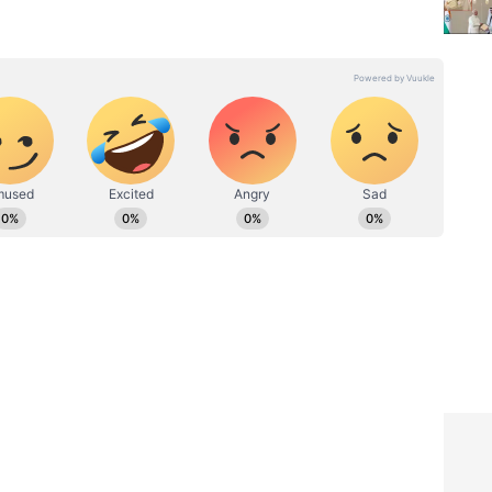
ನ್ನಡಪ್ರಭ ಕನ್ನಡ ಪತ್ರಿಕೋದ್ಯಮದಲ್ಲಿಯೇ ವಿಶೇಷ ಛಾಪು
ವಿದೇಶ, ವಾಣಿಜ್ಯ, ಕ್ರೀಡೆ, ಮನೋರಂಜನೆ ಸೇರಿ ವೈವಿಧ್ಯಮಯ ಸುದ್ದಿಗಳ
ಡಿಗರ ಅಸ್ಮಿತೆಯ ಸಂಕೇತ. ಸದಾ ಕರುನಾಡು, ನುಡಿ, ಸಂಸ್ಕೃತಿ ಪರ ಧ್ವನಿ
ಪ್ರಕಟಗೊಳ್ಳುವ ಸುದ್ದಿಗಳು ಸುವರ್ಣ ನ್ಯೂಸ್ ವೆಬ್‌ಸೈಟಲ್ಲೂ ಲಭ್ಯ.
ಪ್ರಧಾನಿ ಯುಎಇ ಭೇಟಿ: ಶತಕೋಟಿ
 5-7
ಡಾಲರ್​ ಹೂಡಿಕೆ- ಇಂಧನ, LPG
ಸೆಲ್,
ಸೇರಿ ಭಾರತಕ್ಕೆ ಏನೆಲ್ಲಾ ಲಾಭ
ವಿತರಣೆಯಲ್ಲಿ ಏರುಪೇರಾಗಿದೆ. ಗ್ಯಾಸ್‌ ಬುಕ್‌ ಮಾಡಿದ ಜನರು ಕೆಲಸ
ಿಲಿಂಡರ್‌ ಇಟ್ಟು ಕಾದು ಸುಸ್ತಾಗಿದ್ದಾರೆ. ಶನಿವಾರ ಬೆಳಗ್ಗೆ 5