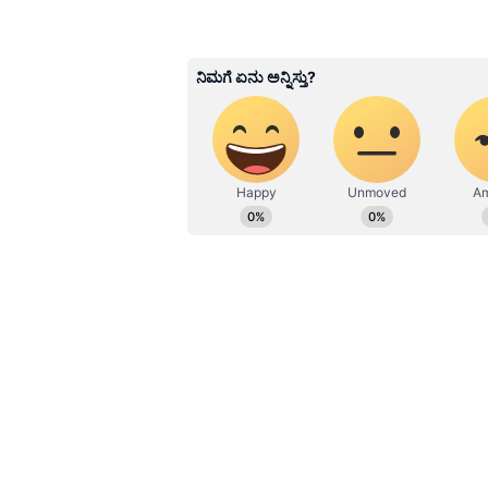
Kannadaprabha News
KN
1967ರ ನವೆಂಬರ್ 4ರಂದು ಆರಂಭವಾದ ಕ
ಮೂಡಿಸಿದ ಕನ್ನಡ ದಿನ ಪತ್ರಿಕೆ. ದೇಶ, 
ಹೂರಣ ಹೊತ್ತು ತರುವ ಕನ್ನಡಪ್ರಭ, ಕನ್ನ
ಎತ್ತುವ ಕನ್ನಡಪ್ರಭ ದಿನ ಪತ್ರಿಕೆಯಲ್ಲಿ 
Related Articles
ವಾಹನ ಸವಾರರಿಗೆ ಹಾಗೂ
ಗೃಹಿಣಿಯರಿಗೆ ಬಿಗ್ ಶಾಕ್:
ದಿನಗಳಲ್ಲಿ ಪೆಟ್ರೋಲ್, ಡೀ
ಗ್ಯಾಸ್ ಬೆಲೆ ಏರಿಕೆ?
ಗ್ರಾಮದಲ್ಲಿ 2 ತಿಂಗಳಿನಿಂದಲೂ ಸಿಲಿಂಡರ್‌ 
ಬಿಟ್ಟು ಏಜೆನ್ಸಿ ಕಚೇರಿ ಮುಂದೆ ಸಾಲಾಗಿ ಖಾಲಿ ಸ