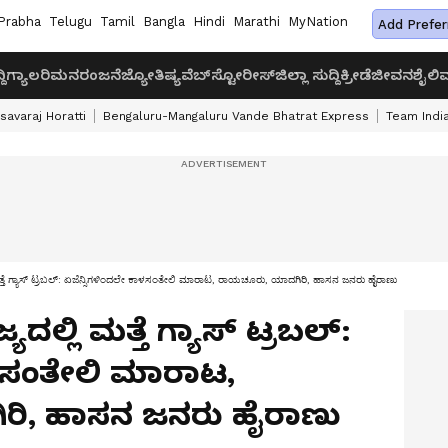
Prabha
Telugu
Tamil
Bangla
Hindi
Marathi
MyNation
Add Prefer
ದಿ
ಗ್ಯಾಲರಿ
ಮನರಂಜನೆ
ಜ್ಯೋತಿಷ್ಯ
ವೆಬ್‌ಸ್ಟೋರೀಸ್
ಜಿಲ್ಲಾ ಸುದ್ದಿ
ಕ್ರೀಡೆ
ಜೀವನಶೈಲಿ
ವ
savaraj Horatti
Bengaluru-Mangaluru Vande Bhatrat Express
Team India
ತ್ತೆ ಗ್ಯಾಸ್ ಟ್ರಬಲ್: ಏಜೆನ್ಸಿಗಳಿಂದಲೇ ಕಾಳಸಂತೇಲಿ ಮಾರಾಟ, ರಾಯಚೂರು, ಯಾದಗಿರಿ, ಹಾಸನ ಜನರು ಹೈರಾಣು
ಯದಲ್ಲಿ ಮತ್ತೆ ಗ್ಯಾಸ್ ಟ್ರಬಲ್:
ಾಳಸಂತೇಲಿ ಮಾರಾಟ,
ಿ, ಹಾಸನ ಜನರು ಹೈರಾಣು