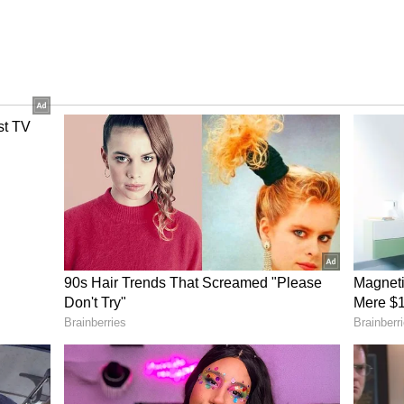
ಲ ಪೂರೈಕೆಯಲ್ಲಿ ಕೊರತೆ ಭುಗಿಲೆದ್ದಿದೆ. ಗ್ರಾಹಕರು
ನಿಲ್ಲುತ್ತಿದ್ದಾರೆ. ಅದರಲ್ಲೂ ಗ್ರಾಮೀಣ ಭಾಗದ ಜನರು ನಸುಕಿನಲ್ಲೇ
 ಸಿಲಿಂಡರ್‌ ಸಿಗದೆ ಪರದಾಡಿದರು.