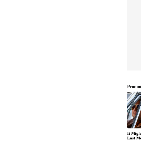
ಕಾದರೂ ಗ್ಯಾಸ್‌ ಅಂಗಡಿ ಬಾಗಿಲು ತೆರೆಯದ ಹಿನ್ನೆಲೆಯಲ್ಲಿ
ೆ ಕರೆಸಿ ಗ್ಯಾಸ್‌ ಕೊಡಿಸುವಂತೆ ಮನವಿ ಮಾಡಿದ್ದಾರೆ. ಅಡುಗೆ ಅನಿಲ
ೆದು ಬ್ಲಾಕ್‌ನಲ್ಲಿ ಸಿಲಿಂಡರ್‌ಗಳನ್ನು ಮಾರಾಟ ಮಾಡಿದ್ದರಿಂದ
ಪಿಸಿದ್ದಾರೆ.
 ಸಮರ್ಪಕವಾಗಿ ಪೂರೈಕೆ ಆಗಿಲ್ಲ. ವಿಜಯಲಕ್ಷ್ಮೀ ಭಾರತ್ ಗ್ಯಾಸ್
್ದರು. ಕಳೆದ ಕೆಲವು ದಿನಗಳಿಂದ ತಾಂತ್ರಿಕ ಲೋಪದೋಷ, ಸರಬರಾಜಿನ
ಲದಿಂದ ಆಲೂರು ಪಟ್ಟಣ ಮತ್ತು ಸುತ್ತಮುತ್ತಲಿನ ಗ್ರಾಮಗಳ
ಿಳೆಯರು ಸೇರಿ ನೂರಾರು ಮಂದಿ ಬೆಳಗ್ಗಿನಿಂದಲೇ ಸಾಲಿನಲ್ಲಿ ನಿಂತು
್ತಿದ್ದರು. ಈ ವಿಷಯ ತಿಳಿದ ಶಾಸಕ ಸಿಮೆಂಟ್ ಮಂಜು ಸ್ಥಳಕ್ಕೆ
ರಿಗಳ ವಿರುದ್ಧ ಸ್ಥಳದಲ್ಲಿಯೇ ತೀವ್ರ ಅಸಮಾಧಾನ ವ್ಯಕ್ತಪಡಿಸಿದರು.
, ಸಾರ್ವಜನಿಕರಿಗೆ ಯಾವುದೇ ರೀತಿಯ ತೊಂದರೆ ಆಗದಂತೆ
ಡುವಂತೆ ಸೂಚಿಸಿದರು. ಶಾಸಕರ ಸೂಚನೆ ಬೆನ್ನಲ್ಲೇ ತಕ್ಷಣವೇ
ಸಲಾಯಿತು.