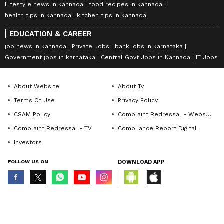
Lifestyle news in kannada
food recipes in kannada
health tips in kannada
kitchen tips in kannada
EDUCATION & CAREER
job news in kannada
Private Jobs
bank jobs in karnataka
Government jobs in karnataka
Central Govt Jobs in Kannada
IT Jobs
About Website
About Tv
Terms Of Use
Privacy Policy
CSAM Policy
Complaint Redressal - Website
Complaint Redressal - TV
Compliance Report Digital
Investors
FOLLOW US ON
DOWNLOAD APP
© Copyright 2026 Asianxt Digital Technologies Private Limited (Formerly
known as Asianet News Media & Entertainment Private Limited) | All Rights
Reserved