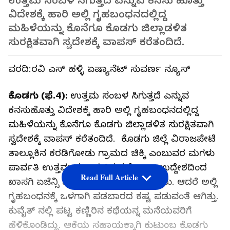
ಉತ್ತಮ ಸಂಬಳ ಸಿಗುತ್ತದೆ ಎನ್ನುವ ಕನಸು ಹೊತ್ತು
ವಿದೇಶಕ್ಕೆ ಹಾರಿ ಅಲ್ಲಿ ಗೃಹಬಂಧನದಲ್ಲಿದ್ದ
ಮಹಿಳೆಯನ್ನು ಕೊನೆಗೂ ಕೊಡಗು ಜಿಲ್ಲಾಡಳಿತ
ಸುರಕ್ಷಿತವಾಗಿ ಸ್ವದೇಶಕ್ಕೆ ವಾಪಸ್ ಕರೆತಂದಿದೆ.
ವರದಿ:ರವಿ ಎಸ್ ಹಳ್ಳಿ ಏಷ್ಯಾನೆಟ್ ಸುವರ್ಣ ನ್ಯೂಸ್
ಕೊಡಗು (ಫೆ.4):
ಉತ್ತಮ ಸಂಬಳ ಸಿಗುತ್ತದೆ ಎನ್ನುವ
ಕನಸುಹೊತ್ತು ವಿದೇಶಕ್ಕೆ ಹಾರಿ ಅಲ್ಲಿ ಗೃಹಬಂಧನದಲ್ಲಿದ್ದ
ಮಹಿಳೆಯನ್ನು ಕೊನೆಗೂ ಕೊಡಗು ಜಿಲ್ಲಾಡಳಿತ ಸುರಕ್ಷಿತವಾಗಿ
ಸ್ವದೇಶಕ್ಕೆ ವಾಪಸ್ ಕರೆತಂದಿದೆ. ಕೊಡಗು ಜಿಲ್ಲೆ ವಿರಾಜಪೇಟೆ
ತಾಲ್ಲೂಕಿನ ಕರಡಿಗೋಡು ಗ್ರಾಮದ ಚಿಕ್ಕಿ ಎಂಬುವರ ಮಗಳು
ಪಾರ್ವತಿ ಉತ್ತಮ ಸಂಬಳ ಸಿಗುತ್ತದೆ ಎಂಬ ಉದ್ದೇಶದಿಂದ
Read Full Article
ಖಾಸಗಿ ಏಜೆನ್ಸಿ ಮೂಲಕ ಕುವೈತ್‍ಗೆ ಹೋಗಿದ್ದರು. ಆದರೆ ಅಲ್ಲಿ
ಗೃಹಬಂಧನಕ್ಕೆ ಒಳಗಾಗಿ ಪಡಬಾರದ ಕಷ್ಟ ಪಡುವಂತೆ ಆಗಿತ್ತು.
ಕುವೈತ್ ನಲ್ಲಿ ಪಟ್ಟ ಕಣ್ಣಿರಿನ ಕಥೆಯನ್ನ ಮನೆಯವರಿಗೆ
ಹೆಳಿಕೊಂಡಿದ್ಲು. ಆಕೆಯ ಸಹಾಯಕ್ಕಾಗಿ ಕುಟುಂಬ ಕೊಡಗು