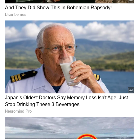
DOWNLOAD APP
ಕರ್ನಾಟಕ, ಭಾರತ (
India News
) ಮತ್ತು ಜಗತ್ತಿನ
ಕ್ಷಣಕ್ಷಣದ ಕನ್ನಡ ಸುದ್ದಿ (
Kannada News
)
ಅಪ್ಡೇಟ್‌ಗಳಿಗಾಗಿ ಏಷ್ಯಾನೆಟ್ ಸುವರ್ಣ ನ್ಯೂಸ್‌ ಫಾಲೋ
ಮಾಡಿ. ಬ್ರೇಕಿಂಗ್ ಸುದ್ದಿ (
Latest Kannada News
),
ವಿಶೇಷ ವರದಿಗಳು ಮತ್ತು ನೇರ ಪ್ರಸಾರಗಳೊಂದಿಗೆ
(
kannada news live
) ಸಂಪೂರ್ಣ ಮಾಹಿತಿ ಒಂದೇ
ಕ್ಲಿಕ್‌ನಲ್ಲಿ ಲಭ್ಯ. ಏಷ್ಯಾನೆಟ್ ಸುವರ್ಣ ನ್ಯೂಸ್ ಅಧಿಕೃತ
ಆ್ಯಪ್ ಡೌನ್‌ಲೋಡ್ ಮಾಡಿ ಹಾಗು ಎಲ್ಲಾ ಅಪ್‌ಡೇಟ್
ಗಳನ್ನು ಪಡೆಯಿರಿ
ಹೆಣ್ಣು ಮಕ್ಕಳೇ ಹುಷಾರ್! ಕೆಲಸ ಕೊಡಿಸೊದಾಗಿ ನಂಬಿಸಿ