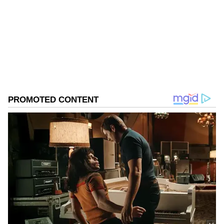
ಗೆ ತಲುಪಿದ್ದರು.
ಕೊಡಗು