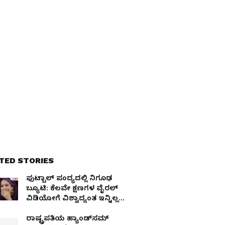
TED STORIES
ಫುಟ್ಬಾಲ್​ ಪಂದ್ಯದಲ್ಲಿ ನಿಗೂಢ
ಬ್ಯೂಟಿ​: ಕೆಲವೇ ಕ್ಷಣಗಳ ವೈರಲ್
ವಿಡಿಯೋಗೆ ವಿಶ್ವಾದ್ಯಂತ ಇನ್ನಿಲ್ಲದ
ಡಿಮಾಂಡ್​- ಯಾರೀಕೆ
ರಾಷ್ಟ್ರಪತಿಯ ಹ್ಯಾಂಡ್​ಸಮ್​