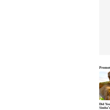
ಗೂಢ
ರಾಷ್ಟ್ರಪತಿಯ ಹ್ಯಾಂಡ್​ಸಮ್​
ವೈರಲ್
ಅಂಗರಕ್ಷಕನಿಗೆ ಯುವತಿಯರ ಕಾಟ!
ನಿಲ್ಲದ
ಬಾಡಿಗಾರ್ಡ್​ಗೇ ಬೇಕಿದೆ
ಬಾಡಿಗಾರ್ಡ್​
ದಲ್ಲಿ. 31 ವರ್ಷದ ವಿಮಾನ ನಿಲ್ದಾಣದ ಭದ್ರತಾ
ದ ರೂವಾರಿ. ಶ್ರೀಮಂತ ಪುರುಷರನ್ನು ಗುರಿಯಾಗಿಸಿಕೊಂಡು
್ತಿದ್ದ ಈ ಮಹಿಳೆಯ ಗ್ಯಾಂಗ್​ ಅನ್ನು ಅಲ್ಲಿಯ ಪೊಲೀಸರು
ಾಜ್ ಡಾ ಮೋಟಾ ಎಂಬಾಕೆ ಈ ಕೃತ್ಯ ಎಸಗಿರುವುದು ಬೆಳಕಿಗೆ
ಡೇಟಿಂಗ್​ ಆ್ಯಪ್​ ಮೂಲಕ ಗಾಳ ಹಾಕಿ ಅವರನ್ನು ತಾವೇ ಊಟಕ್ಕೆ
 ಬುಕ್​ ಮಾಡಿ ಅಲ್ಲಿ ಮುತ್ತಿನ ಮಳೆಗೈದು ಇಂಥ ಕೃತ್ಯ
ನರನ್ನಾಗಿ ಮಾಡಿ ನಗದು, ಬೆಲೆ ಬಾಳುವ ವಾಚ್ ಇತ್ಯಾದಿಗಳನ್ನು
ಗಿದೆ.