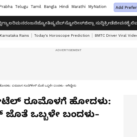
Prabha
Telugu
Tamil
Bangla
Hindi
Marathi
MyNation
Add Prefer
ದಿ
ಗ್ಯಾಲರಿ
ಮನರಂಜನೆ
ಜ್ಯೋತಿಷ್ಯ
ವೆಬ್‌ಸ್ಟೋರೀಸ್
ಜಿಲ್ಲಾ ಸುದ್ದಿ
ಕ್ರೀಡೆ
ಜೀವನಶೈಲಿ
ವ
Karnataka Rains
Today's Horoscope Prediction
BMTC Driver Viral Vide
ಹೋದಳು: ಬರುವಾಗ ಸೂಟ್​ಕೇಸ್​​ ಜೊತೆ ಒಬ್ಬಳೇ ಬಂದಳು- ಆಗಿದ್ದೇನು
ಹೋಟೆಲ್​ ರೂಮೊಳಗೆ ಹೋದಳು:
​​ ಜೊತೆ ಒಬ್ಬಳೇ ಬಂದಳು-