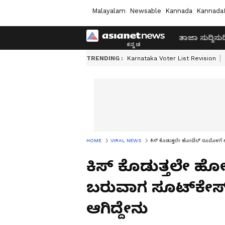
Malayalam
Newsable
Kannada
Kannada
ತಾಜಾ ಸುದ್ದಿ
ಸುದ್
TRENDING :
Karnataka Voter List Revision
HOME
VIRAL NEWS
ಕಿಸ್​ ಕೊಡುತ್ತಲೇ ಹೋಟೆಲ್​ ರೂಮೊಳಗೆ 
ಕಿಸ್​ ಕೊಡುತ್ತಲೇ 
ಬರುವಾಗ ಸೂಟ್​ಕೇಸ್
ಆಗಿದ್ದೇನು