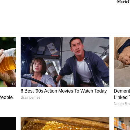
ಆದರೆ ನಮ್ಮಲ್ಲಿ ಅದೇ ರೀತಿ ಆಗುತ್ತದೆ ಎಂದು ಹೇಳಲು ಆಗದು.
ಗಿ, ಮಕ್ಕಳಿರೋ ಪುರುಷರೇ ಬೇರೆ ಯುವತಿಯರನ್ನು ಅರಸಿ
ಿಯುವುದು ಇಂಥವರಿಗೆ ತಿಳಿದಿದ್ದರಿಂದಲೇ ಅಂಥವರನ್ನು ಬಲೆಗೆ
 ಹೆಣ್ಣು ಸಿಕ್ಕಳು ಎಂದು ಆಕೆ ಜೊತೆ ಹೋಗುವ ಮುನ್ನ ನೂರೆಂಟು ಬಾರಿ
ಕೆ ಕೊಡುತ್ತಲೇ ಇರುತ್ತಾರೆ.