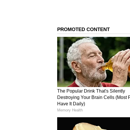
ದೂರು ಕೊಡಲು ಹಿಂದೇಟು
ಅಲ್ಲೇನೋ ಪೊಲೀಸರು ಆಕೆಯನ್ನು ಹಿಡಿದರು. 
ಜೊತೆಗೆ, ಇಂಥ ಪ್ರಕರಣಗಳಲ್ಲಿ ಮದುವೆಯಾ
ಹೋಗುವ ಕಾರಣ, ದೂರು ಕೂಡ ನೀಡಲು ಹಿಂಜರ
ಬೀಸಿಕೊಳ್ಳುತ್ತಾರೆ. ಆದ್ದರಿಂದ ಸುಲಭದಲ್ಲಿ
ಪುರುಷರು ಯೋಚಿಸಿ ಎಂದು ಪೊಲೀಸರು ಎಚ್ಚರಿ