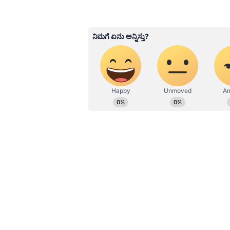
ABOUT THE AUTHOR
Chethan Kumar
CK
ಎಲೆಕ್ಟ್ರಾನಿಕ್, ಡಿಜಿಟಲ್ ಮಾಧ್ಯಮ ಸ
ಪತ್ರಿಕೋದ್ಯಮ ಸ್ನಾತಕೋತ್ತರ ಪದವಿ ಪಡೆದಿದ
ನಿರ್ವಹಿಸಿದ ಅನುಭವವಿದೆ. ರಾಷ್ಟ್ರೀಯ, 
ಕೊಟ್ಟರೂ ಬರೆಯೋದು ನನ್ನ ಶಕ್ತಿ.
Related Articles