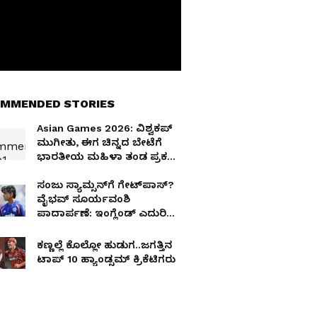
MMENDED STORIES
Asian Games 2026: ವಿಶ್ವಕಪ್
ಮುಗೀತು, ಈಗ ಚಿನ್ನದ ಬೇಟೆಗೆ
ಭಾರತೀಯ ಮಹಿಳಾ ತಂಡ ಪ್ರಕಟ,
ಐವರು ಹೊಸಬರಿಗೆ ಅವಕಾಶ
ಸಂಜು ಸ್ಯಾಮ್ಸನ್‌ಗೆ ಗೇಟ್‌ಪಾಸ್?
ವೈಭವ್ ಸೂರ್ಯವಂಶಿ
ಪಾದಾರ್ಪಣೆ: ಇಂಗ್ಲೆಂಡ್ ಎದುರಿನ
ಮೊದಲ ಪಂದ್ಯಕ್ಕೆ ಭಾರತ ಸಂಭಾವ್ಯ
ತಂಡ
ಕಣ್ಣಲ್ಲೆ ಕೊಲ್ಲೋ ಹುಡುಗ..ಜಗತ್ತಿನ
ಟಾಪ್‌ 10 ಹ್ಯಾಂಡ್ಸಮ್‌ ಕ್ರಿಕೆಟಿಗರು