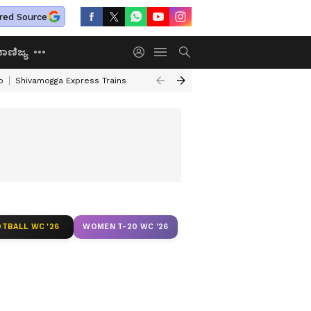
red Source
ಾಣಿಜ್ಯ
o
Shivamogga Express Trains
Airtel Prepaid Plan
Rural Employment
TBALL WC '26
WOMEN T-20 WC '26