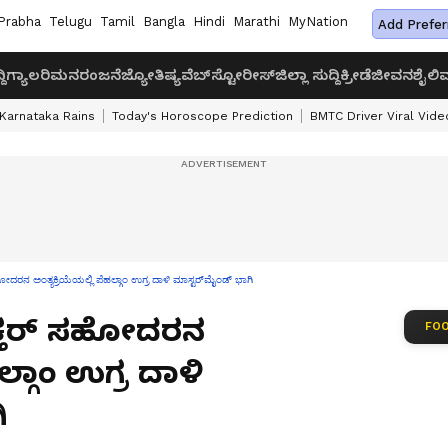
Prabha
Telugu
Tamil
Bangla
Hindi
Marathi
MyNation
Add Prefer
ದಿ
ಗ್ಯಾಲರಿ
ಮನರಂಜನೆ
ಜ್ಯೋತಿಷ್ಯ
ವೆಬ್‌ಸ್ಟೋರೀಸ್
ಜಿಲ್ಲಾ ಸುದ್ದಿ
ಕ್ರೀಡೆ
ಜೀವನಶೈಲಿ
ವ
Karnataka Rains
Today's Horoscope Prediction
BMTC Driver Viral Vide
ರನ ಅಂತ್ಯಕ್ರಿಯೆಯಲ್ಲಿ ಪೆಹಲ್ಗಾಂ ಉಗ್ರ ದಾಳಿ ಮಾಸ್ಟರ್‌ಮೈಂಡ್ ಭಾಗಿ
್ತರ್ ಸಹೋದರನ
FOO
ಲ್ಗಾಂ ಉಗ್ರ ದಾಳಿ
ಿ