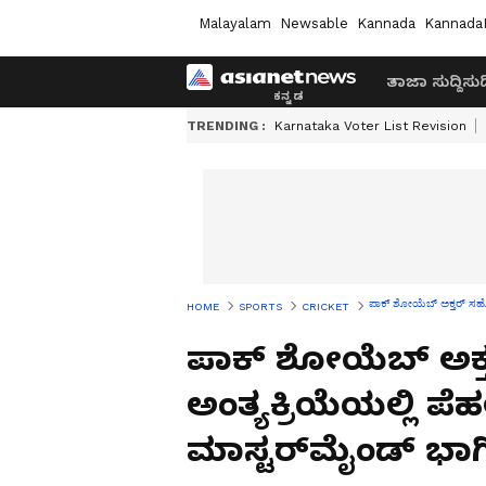
Malayalam
Newsable
Kannada
Kannada
ತಾಜಾ ಸುದ್ದಿ
ಸುದ್
TRENDING :
Karnataka Voter List Revision
ಪಾಕ್ ಶೋಯೆಬ್ ಅಕ್ತರ್ ಸಹೋದ
HOME
SPORTS
CRICKET
ಪಾಕ್ ಶೋಯೆಬ್ ಅಕ
ಅಂತ್ಯಕ್ರಿಯೆಯಲ್ಲಿ ಪೆಹ
ಮಾಸ್ಟರ್‌ಮೈಂಡ್ ಭಾಗ