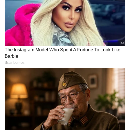
Related Articles
ವೈಭವ್ ಸೂರ್ಯವಂಶಿ ಎಂಟ್ರಿಯಿಂದ ಸಂಜು ಸ್ಥಾನಕ್ಕೆ
ಕುತ್ತು? ಆರಂಭಿಕ ಸ್ಥಾನಕ್ಕಾಗಿ ಟೀಂ ಇಂಡಿಯಾದಲ್ಲಿ
ಭಾರೀ ಪೈಪೋಟಿ
DOWNLOAD APP
ವೈಭವ್ ಸೂರ್ಯವಂಶಿ ಟೀಂ ಇಂಡಿಯಾ ಪಾದಾರ್ಪಣೆಗೆ
ಅಡ್ಡಗಾಲು ಹಾಕುತ್ತಿರುವವರು ಯಾರು? ಇಲ್ಲಿದೆ
ಇಂಟ್ರೆಸ್ಟಿಂಗ್ ಡೀಟೈಲ್ಸ್
ಕ್ರಿಕೆಟ್ ಮತ್ತು ಕ್ರೀಡಾ ಜಗತ್ತಿನ (
Sports News in
Kannada
) ಕ್ಷಣಕ್ಷಣದ ಕನ್ನಡ ಸುದ್ದಿ ಅಪ್ಡೇಟ್‌ಗಳಿಗಾಗಿ
ಏಷ್ಯಾನೆಟ್ ಸುವರ್ಣ ನ್ಯೂಸ್‌ ಫಾಲೋ ಮಾಡಿ.
IPL
Live
ಸೇರಿದಂತೆ ಟೀಂ ಇಂಡಿಯಾದ ಬ್ರೇಕಿಂಗ್ ಸುದ್ದಿ
(
Cricket News in Kannada
), ವಿಶೇಷ ವರದಿಗಳು
ಮತ್ತು ನೇರ ಪ್ರಸಾರಗಳೊಂದಿಗೆ ಸಂಪೂರ್ಣ ಮಾಹಿತಿ
ನಿಮ್ಮ ಒಂದೇ ಕ್ಲಿಕ್‌ನಲ್ಲಿ ಲಭ್ಯ. ಏಷ್ಯಾನೆಟ್ ಸುವರ್ಣ