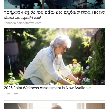
ಸಿಕ್ಸರ್; ಭಾರತಕ್ಕೆ ರೋಚಕ ಜಯ
ಹೀಗಂದಿದ್ದೇಕೆ VVS ಲಕ್ಷ್ಮಣ್‌?
LATEST VIDEOS
"ರಾಜಕೀಯ ಬೇಡ, ಸಿನಿಮಾನೇ ಪ್ರಾಣ":
ಕನಕೋತ್ಸವದಲ್ಲಿ ರಿಷಬ್ ಶೆಟ್ಟಿ | Rishab
Shetty speech | Suvarna News
ಶೇ.50 ರಿಂದ ಶೇ.18 ಕ್ಕೆ TAX ಇಳಿಕೆ: ಮೋದಿ-
ಟ್ರಂಪ್ ಐತಿಹಾಸಿಕ ಒಪ್ಪಂದ | India US
Trade Deal | Party Rounds