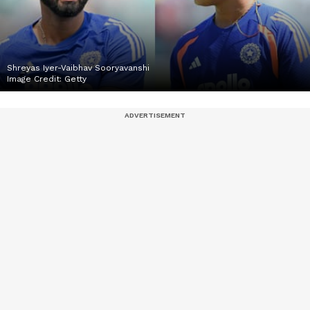
Shreyas Iyer-Vaibhav Sooryavanshi
Image Credit:
Getty