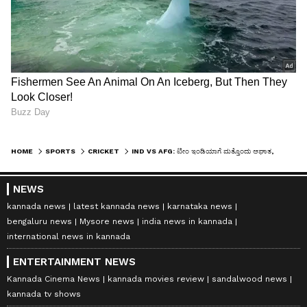
HOME
SPORTS
CRICKET
IND VS AFG: ಟೀಂ ಇಂಡಿಯಾಗೆ ಮತ್ತೊಂದು ಆಘಾತ, ಮತ್ತೋರ್ವ ಸ್ಟಾರ್ ಕ್ರಿಕೆಟಿಗನಿಗೆ ಗಾಯ!
NEWS
kannada news
latest kannada news
karnataka news
bengaluru news
Mysore news
india news in kannada
international news in kannada
ENTERTAINMENT NEWS
Kannada Cinema News
kannada movies review
sandalwood news
kannada tv shows