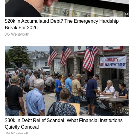
ಟ್ರಂಪ್ ಐತಿಹಾಸಿಕ ಒಪ್ಪಂದ | India US
Trade Deal | Party Rounds
ರೋಹಿತ್ ಶರ್ಮಾ ವಿಕೆಟ್ ಪತನದ ಬಳಿಕ ಮೂರನೇ
ವಿಕೆಟ್‌ಗೆ ಜತೆಯಾದ ಶುಭ್‌ಮನ್ ಗಿಲ್ ಹಾಗೂ ಇಶಾನ್
ಕಿಶನ್ ಸ್ಪೋಟಕ ಶತಕ ಸಿಡಿಸುವ ಮೂಲಕ ತಂಡಕ್ಕೆ
ಆಸರೆಯಾಗಿದ್ದಾರೆ. ಸದ್ಯ 34 ಓವರ್ ಅಂತ್ಯದ ವೇಳೆಗೆ ಭಾರತ
ತಂಡವು ಕೇವಲ ಎರಡು ವಿಕೆಟ್ ನಷ್ಟಕ್ಕೆ 276 ರನ್ ಬಾರಿಸಿದೆ.
ನಾಯಕ ಶುಭ್‌ಮನ್ ಗಿಲ್ ಅಜೇಯ 113 ರನ್ ಬಾರಿಸಿದ್ದರೇ,
ಇಶಾನ್ ಕಿಶನ್ ಅಜೇಯ 104 ರನ್ ಸಿಡಿಸಿದ್ದಾರೆ.