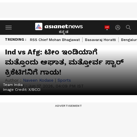
ಕನ್ನಡ
TRENDING :
RSS Chief Mohan Bhagawat
Basavaraj Horatti
Bengalur
Ind vs Afg: ಟೀಂ ಇಂಡಿಯಾಗೆ
ಮತ್ತೊಂದು ಆಘಾತ, ಮತ್ತೋರ್ವ ಸ್ಟಾರ್
ಕ್ರಿಕೆಟಿಗನಿಗೆ ಗಾಯ!
Author :
Naveen Kodase
|
Sports
Team India
Published :
Jun 17 2026, 04:09 PM IST
Image Credit:
X/BCCI