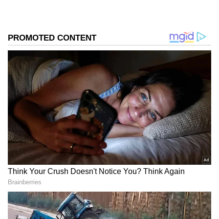
ಗಿಲ್ ಹಾಗೂ ಕೋಚ್ ಗೌತಮ್ ಗಂಭೀರ್ ತಲೆನೋವು
ಹೆಚ್ಚುವಂತೆ ಮಾಡಿದೆ.
DOWNLOAD APP