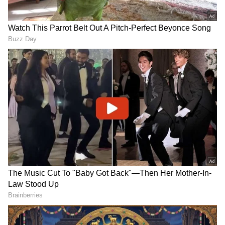
RECOMMENDED STORIES
Cricket: 8 ವರ್ಷಗಳ ಪ್ರೀತಿ,
ಭಾರತ ಶ್ರೀಲಂಕಾ ಟೆಸ್ಟ್ ಪಂದ್ಯದಲ್ಲಿ
ತನಗಿಂತ 7 ವರ್ಷ ಕಿರಿಯ ಕ್ರಿಕೆಟರ್
ಆರ್‌ಸಿಬಿ ಘೋಷಣೆ, ಫ್ಯಾನ್ಸ್‌ಗೆ
ಜೊತೆ ಮದುವೆ! ಯಾರು ಗೊತ್ತಾ
ಐಪಿಎಲ್ ನೆನಪಾಗಿದ್ದು ಯಾಕೆ?
ಈ ಖ್ಯಾತ ನಟಿ?