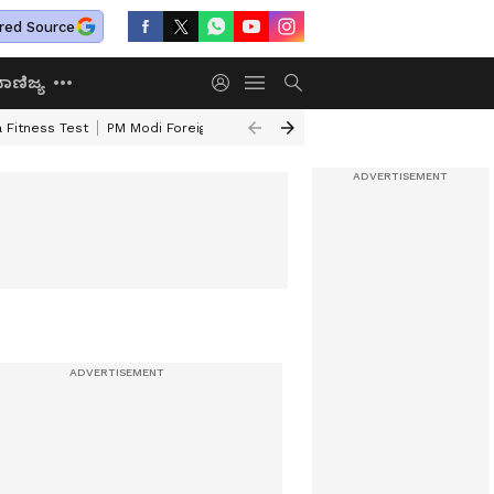
red Source
ಾಣಿಜ್ಯ
 Fitness Test
PM Modi Foreign Travel Expenditure
Valmiki Corporatio