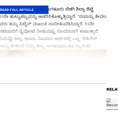
, ನಮ್ಮ ಕರಾವಳಿ ಮೂಲದ ಮಂಗಳೂರು ಬೆಡಗಿ ಶಿಲ್ಪಾ ಶೆಟ್ಟಿ
READ FULL ARTICLE
ನೇ ಹುಟ್ಟುಹಬ್ಬವನ್ನು ಆಚರಿಸಿಕೊಳ್ಳುತ್ತಿದ್ದಾರೆ. "ವಯಸ್ಸು ಕೇವಲ
ಅವರು ತಮ್ಮ ಫಿಟ್ನೆಸ್ ಮೂಲಕ ಸಾಬೀತುಪಡಿಸಿದ್ದಾರೆ. 51ನೇ
ನಟಿಯರಿಗೆ ಪೈಪೋಟಿ ನೀಡುವಷ್ಟು ಸುಂದರವಾಗಿ ಕಾಣುತ್ತಾರೆ.
ಿಯಷ್ಟೇ ಅಲ್ಲ, ಅವರು ನಿಜವಾದ ಅರ್ಥದಲ್ಲಿ ಒಬ್ಬ 'ಬಿಸಿನೆಸ್
ನ್ನು ಕೇಳಿದರೆ ನಿಮ್ಮ ಕಣ್ಣು ಅರಳುವುದಂತೂ ಗ್ಯಾರಂಟಿ.
 News
), ಟಿವಿ ಕಾರ್ಯಕ್ರಮಗಳು (
Kannada TV
ು ಇತ್ತೀಚಿನ ಸುದ್ದಿಗಳಿಗಾಗಿ ಏಷ್ಯಾನೆಟ್ ಸುವರ್ಣ ನ್ಯೂಸ್‌ನಲ್ಲಿ
ವಿಮರ್ಶೆಗಳು (
Kannada Movies Review
),
RELA
ಅಪ್‌ಡೇಟ್ಸ್‌, ತೆರೆಮರೆಯ ಕಥೆಗಳು,
OTT ರಿಲೀಸ್‌
ಗಳ