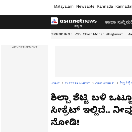
Malayalam
Newsable
Kannada
Kannada
ತಾಜಾ ಸುದ್ದಿ
ಸುದ್
TRENDING :
RSS Chief Mohan Bhagawat
Ba
ಶಿಲ್ಪಾ ಶೆಟ
HOME
ENTERTAINMENT
CINE WORLD
ಶಿಲ್ಪಾ ಶೆಟ್ಟಿ ಬಳಿ ಒಟ್
ಸೀಕ್ರೆಟ್ ಇಲ್ಲಿದೆ..
ನೋಡಿ!