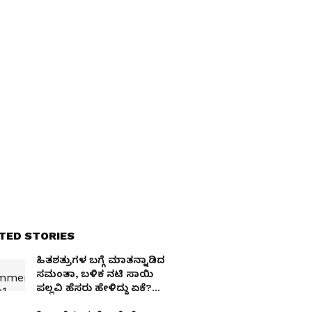
TED STORIES
ಹಿತಶತ್ರುಗಳ ಬಗ್ಗೆ ಮಾತನ್ನಾಡಿದ
ಸಮಂತಾ, ಬಳಿಕ ನಟಿ ಸಾಯಿ
ಪಲ್ಲವಿ ಹೆಸರು ಹೇಳಿದ್ದು ಏಕೆ?
ಅಲ್ಲಿರೋದು ಬೇರೆ ಗುಟ್ಟು!