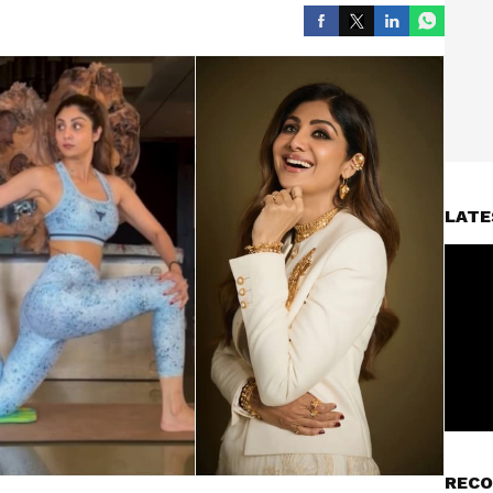
LATE
RECO