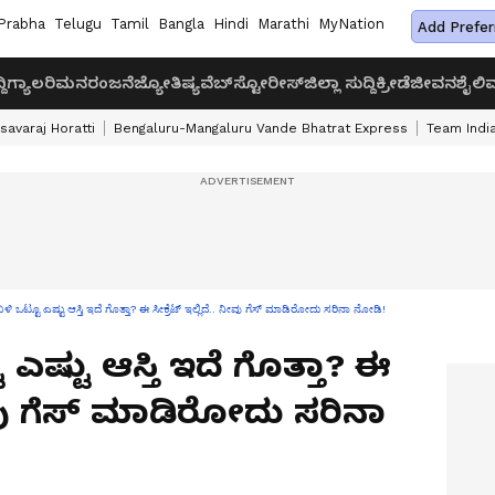
Prabha
Telugu
Tamil
Bangla
Hindi
Marathi
MyNation
Add Prefer
ದಿ
ಗ್ಯಾಲರಿ
ಮನರಂಜನೆ
ಜ್ಯೋತಿಷ್ಯ
ವೆಬ್‌ಸ್ಟೋರೀಸ್
ಜಿಲ್ಲಾ ಸುದ್ದಿ
ಕ್ರೀಡೆ
ಜೀವನಶೈಲಿ
ವ
savaraj Horatti
Bengaluru-Mangaluru Vande Bhatrat Express
Team India
್ಟಿ ಬಳಿ ಒಟ್ಟೂ ಎಷ್ಟು ಆಸ್ತಿ ಇದೆ ಗೊತ್ತಾ? ಈ ಸೀಕ್ರೆಟ್ ಇಲ್ಲಿದೆ.. ನೀವು ಗೆಸ್ ಮಾಡಿರೋದು ಸರಿನಾ ನೋಡಿ!
ಟೂ ಎಷ್ಟು ಆಸ್ತಿ ಇದೆ ಗೊತ್ತಾ? ಈ
 ನೀವು ಗೆಸ್ ಮಾಡಿರೋದು ಸರಿನಾ