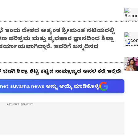
ೆ ಇಂದು ದೇಶದ ಅತ್ಯಂತ ಶ್ರೀಮಂತ ನಟಿಯರಲ್ಲಿ
ಠಿಣ ಪರಿಶ್ರಮ ಮತ್ತು ವ್ಯವಹಾರ ಜ್ಞಾನದಿಂದ ಶಿಲ್ಪಾ
ೆ ಪರ್ಯಾಯವಾಗಿದ್ದಾರೆ. ಇವರಿಗೆ ಜನ್ಮದಿನದ
ಗಿ ಶಿಲ್ಪಾ ಶೆಟ್ಟಿ ಕಟ್ಟಿದ ಸಾಮ್ರಾಜ್ಯದ ಅಸಲಿ ಕಥೆ ಇಲ್ಲಿದೆ!
anet suvarna news ಅನ್ನು ಆಯ್ಕೆ ಮಾಡಿಕೊಳ್ಳಿ