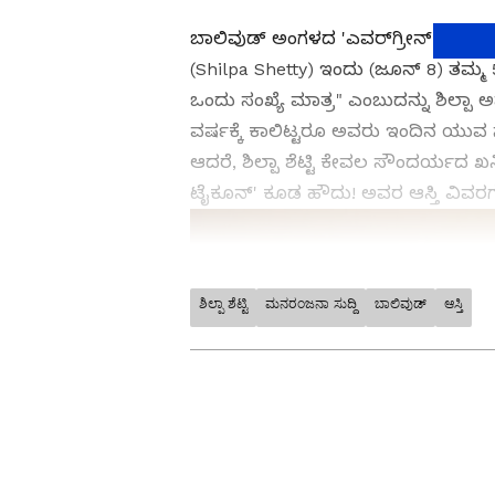
ಬಾಲಿವುಡ್ ಅಂಗಳದ 'ಎವರ್‌ಗ್ರೀನ್ ಬ್ಯೂಟಿ'
(Shilpa Shetty) ಇಂದು (ಜೂನ್ 8) ತಮ್ಮ 51
ಒಂದು ಸಂಖ್ಯೆ ಮಾತ್ರ" ಎಂಬುದನ್ನು ಶಿಲ್ಪಾ 
ವರ್ಷಕ್ಕೆ ಕಾಲಿಟ್ಟರೂ ಅವರು ಇಂದಿನ ಯುವ 
ಆದರೆ, ಶಿಲ್ಪಾ ಶೆಟ್ಟಿ ಕೇವಲ ಸೌಂದರ್ಯದ ಖನ
ಟೈಕೂನ್' ಕೂಡ ಹೌದು! ಅವರ ಆಸ್ತಿ ವಿವರಗಳ
ಶಿಲ್ಪಾ ಶೆಟ್ಟಿ
ಮನರಂಜನಾ ಸುದ್ದಿ
ಬಾಲಿವುಡ್
ಆಸ್ತಿ
ಕನ್ನಡ ಸಿನಿಮಾ (
Kannada Cinema
Shows
), ಸೆಲೆಬ್ರಿಟಿ ಸುದ್ದಿಗಳು ಮತ್ತ
ಮನರಂಜನಾ ವಿಭಾಗ ನೋಡಿ. ಸಿನಿಮಾ 
ತಾರೆಯರ ಸಂದರ್ಶನಗಳು, ಧಾರಾವಾಹಿ 
ಬಗ್ಗೆ ಮಾಹಿತಿಯೂ ಇಲ್ಲಿದೆ.
ABOUT THE AUTHOR