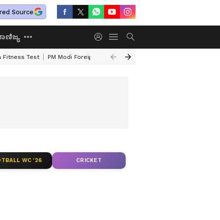
red Source
ಾಣಿಜ್ಯ
 Fitness Test
PM Modi Foreign Travel Expenditure
Valmiki Corporatio
TBALL WC '26
CRICKET