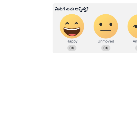
PB
ಪದ್ಮಶ್ರೀ ಭಟ್. ವಿಜಯವಾಣಿ, ಒನ್ ಇಂಡ
ವರ್ಷಗಳಿಗೂ ಅಧಿಕ ವೃತ್ತಿಜೀವನದ ಅನುಭವವಿ
ಸುಪ್ರಸಿದ್ಧ ತಾರೆಯರ, ಸಾಧಕರ ಸಂದರ್ಶನ
ವಿಷಯಗಳನ್ನು ಬರೆಯೋದು ನಂಗಿಷ್ಟ. ಪು
ನನ್ನ ಹವ್ಯಾಸಗಳಲ್ಲೊಂದು. ಉತ್ತರ ಕನ
Related Articles