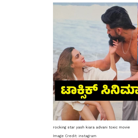
rocking star yash kiara advani toxic movie
Image Credit:
instagram