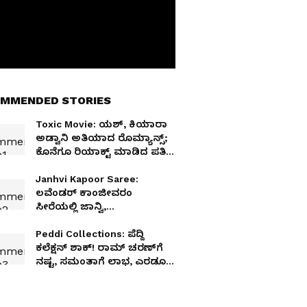
MMENDED STORIES
Toxic Movie: ಯಶ್‌, ಕಿಯಾರಾ
ಅಡ್ವಾನಿ ಅತಿಯಾದ ರೊಮ್ಯಾನ್ಸ್;
ಕೊನೆಗೂ ರಿಯಾಕ್ಟ್ ಮಾಡಿದ ಪತಿ
Sidharth Malhotra
Janhvi Kapoor Saree:
ಲವೆಂಡರ್ ಕಾಂಜೀವರಂ
ಸೀರೆಯಲ್ಲಿ ಜಾನ್ವಿ,
ಮೆಹೆಂದಿಯಲ್ಲಿತ್ತು ಬಾಯ್‌ಫ್ರೆಂಡ್
ಹೆಸರು!
Peddi Collections: ಪೆದ್ದಿ
ಕಲೆಕ್ಷನ್ ಶಾಕ್! ರಾಮ್ ಚರಣ್‌ಗೆ
ನಷ್ಟ, ಸಮಂತಾಗೆ ಲಾಭ, ಎರಡೂ
ಒಂದೇ!