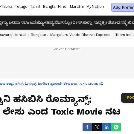
Prabha
Telugu
Tamil
Bangla
Hindi
Marathi
MyNation
Add Prefer
ದಿ
ಗ್ಯಾಲರಿ
ಮನರಂಜನೆ
ಜ್ಯೋತಿಷ್ಯ
ವೆಬ್‌ಸ್ಟೋರೀಸ್
ಜಿಲ್ಲಾ ಸುದ್ದಿ
ಕ್ರೀಡೆ
ಜೀವನಶೈಲಿ
ವ
savaraj Horatti
Bengaluru-Mangaluru Vande Bhatrat Express
Team India
ರಾ ಅಡ್ವಾನಿ ಹಸಿಬಿಸಿ ರೊಮ್ಯಾನ್ಸ್; ಹಿಂಸೆಗಿಂತ ಶೃಂಗಾರವೇ ಲೇಸು ಎಂದ TOXIC MOVIE ನಟ
 ಹಸಿಬಿಸಿ ರೊಮ್ಯಾನ್ಸ್;
FOO
ೇ ಲೇಸು ಎಂದ Toxic Movie ನಟ