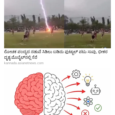
ಅತಿ ಹೆಚ್ಚು ಟಿಕೆಟ್‌ಗಳು ಮಾರಾಟವಾದ ಲೆಕ್ಕದಲ್ಲಿ 1939ರ
"ರಾಜಕೀಯ ಬೇಡ, ಸಿನಿಮಾನೇ ಪ್ರಾಣ":
ಕ್ಲಾಸಿಕ್ ಸಿನಿಮಾ 'ಗಾನ್ ವಿತ್ ದಿ ವಿಂಡ್' ಅನ್ನು ಮೀರಿಸಲು
ಕನಕೋತ್ಸವದಲ್ಲಿ ರಿಷಬ್ ಶೆಟ್ಟಿ | Rishab
ಇನ್ನೂ ಯಾವ ಚಿತ್ರಕ್ಕೂ ಸಾಧ್ಯವಾಗಿಲ್ಲ.
Shetty speech | Suvarna News
ಶೇ.50 ರಿಂದ ಶೇ.18 ಕ್ಕೆ TAX ಇಳಿಕೆ: ಮೋದಿ-
ಟ್ರಂಪ್ ಐತಿಹಾಸಿಕ ಒಪ್ಪಂದ | India US
Trade Deal | Party Rounds