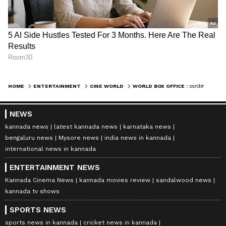
HOME
ENTERTAINMENT
CINE WORLD
WORLD BOX OFFICE : ಜಾಗತಿಕವಾಗಿ ₹24,000 ಕೋಟಿ ಬಾಚಿದ ಸಿನಿಮಾ ಯಾವುದು? ಈ ಲಿಸ್ಟ್ ನೋಡಿದ್ರೆ ಅಚ್ಚರಿ ಪಡ್ತೀರಾ!
NEWS
kannada news
latest kannada news
karnataka news
bengaluru news
Mysore news
india news in kannada
international news in kannada
ENTERTAINMENT NEWS
Kannada Cinema News
kannada movies review
sandalwood news
kannada tv shows
SPORTS NEWS
sports news in kannada
cricket news in kannada