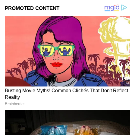
ಹವ್ಯಾಸ.
Related Articles
Shocking: ಹೇಳೋಕೆ ಹೊಸ ನಟ, ಆದ್ರೆ ಹೇಳಿರೋ
ಮಾತು ಎಂತದ್ದು..? ರಾಜಕೀಯ-ಸಿನಿಮಾ ಬಗ್ಗೆ ಇಂಥ
DOWNLOAD APP
ಸತ್ಯ ನುಡಿದ 'ಸತ್ಯದೇವ್'
Obsession: ಇದು ಈ ವರ್ಷದ 'ನಂಬರ್ 1' ಸಿನಿಮಾ; 7