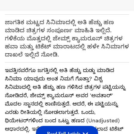
ಜಾಗತಿಕ ಮಟ್ಟದ ಸಿನಿಮಾದಲ್ಲಿ ಅತಿ ಹೆಚ್ಚು ಹಣ
ಮಾಡಿದ ಚಿತ್ರಗಳ ಸಂಪೂರ್ಣ ಮಾಹಿತಿ ಇಲ್ಲಿದೆ.
ಗಳಿಕೆಯ ಮೊತ್ತದಲ್ಲಿ ಜೇಮ್ಸ್ ಕ್ಯಾಮರೂನ್ ಚಿತ್ರಗಳ
ಹವಾ ಮತ್ತು ಟಿಕೆಟ್ ಮಾರಾಟದಲ್ಲಿ ಹಳೇ ಸಿನಿಮಾಗಳ
ದಾಖಲೆ ಇಲ್ಲಿದೆ ನೋಡಿ.
ಇವತ್ತಿನವರೆಗೂ ಜಗತ್ತಿನಲ್ಲಿ ಅತಿ ಹೆಚ್ಚು ದುಡ್ಡು ಮಾಡಿದ
ಸಿನಿಮಾ ಯಾವುದು ಅಂತ ನಿಮಗೆ ಗೊತ್ತಾ? ವಿಶ್ವ
ಸಿನಿಮಾದಲ್ಲಿ ಅತಿ ಹೆಚ್ಚು ಹಣ ಗಳಿಸಿದ ಚಿತ್ರಗಳ ಪಟ್ಟಿಯನ್ನು
ನೋಡಿದರೆ, ಜೇಮ್ಸ್ ಕ್ಯಾಮರೂನ್ ಅವರ 'ಅವತಾರ್'
ಮೊದಲ ಸ್ಥಾನದಲ್ಲಿ ಕಾಣಿಸುತ್ತದೆ. ಆದರೆ, ಈ ಪಟ್ಟಿಯನ್ನು
ಎರಡು ರೀತಿಯಲ್ಲಿ ನೋಡಲಾಗುತ್ತದೆ. ಒಂದು,
ಥಿಯೇಟರ್‌ಗಳಿಂದ ಬಂದ ಒಟ್ಟು ಹಣದ (Unadjusted)
ಆಧಾರದಲ್ಲಿ. ಇನ್ನೊಂದು, ಕಾಲಕ್ಕೆ ತಕ್ಕಂತೆ ಬದಲಾದ ಟಿಕೆಟ್
Read Full Article