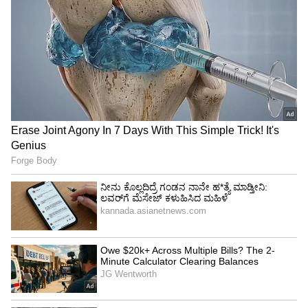
ಸಿನಿಮಾಗೂ ಬ್ರೇಕ್, ಹೊಸ ಪಯಣದತ್ತ ಗುರಿ!
ವಿಚ್ಛೇದನ ಪ್ರಕ್ರಿಯೆ ಮುಗಿಯುವವರೆಗೂ ನಟನೆಯಿಂದ
ವಿರಾಮ ಪಡೆಯುವುದಾಗಿ ಘೋಷಿಸಿರುವ ರವಿ, ಕೇವಲ
ನಟನಾಗಿ ಉಳಿಯದೆ ನಿರ್ದೇಶಕ ಮತ್ತು
ನಿರ್ಮಾಪಕನಾಗಿಯೂ ಹೊಸ ಇನ್ನಿಂಗ್ಸ್ ಆರಂಭಿಸುತ್ತಿದ್ದಾರೆ.
ಸ್ವಂತ ನಿರ್ಮಾಣ ಸಂಸ್ಥೆ ಆರಂಭಿಸಿರುವ ಅವರು, 'ಆನ್
ಆರ್ಡಿನರಿ ಮ್ಯಾನ್' ಎಂಬ ಚಿತ್ರವನ್ನು ನಿರ್ದೇಶಿಸಲು
ಸಜ್ಜಾಗಿದ್ದಾರೆ. ಇದರ ಜೊತೆಗೆ 'ಜೀನಿ' ಮತ್ತು 'ಕರಾಟೆ ಬಾಬು'
ಚಿತ್ರಗಳು ಈಗಾಗಲೇ ಅವರ ಕೈಯಲ್ಲಿವೆ.