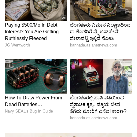
ಸಾರಾಂಶ:
ಪತ್ನಿ ಆರತಿಯೊಂದಿಗಿನ ಕಾನೂನು ಹೋರಾಟದ ನಡುವೆ
ಜಯಂ ರವಿ ಅಯ್ಯಪ್ಪ ಮಾಲೆ ಧರಿಸುವ ಮೂಲಕ ಆಧ್ಯಾತ್ಮದ
ಮೊರೆ ಹೋಗಿದ್ದಾರೆ. ಮಾನಸಿಕ ಕಿರುಕುಳ ಮತ್ತು ಆರ್ಥಿಕ
ನಿರ್ಬಂಧಗಳ ಆರೋಪಗಳನ್ನು ಮಾಡಿರುವ ಅವರು, ಸದ್ಯಕ್ಕೆ
ಚಿತ್ರರಂಗದಿಂದ ಸಣ್ಣ ವಿರಾಮ ಪಡೆದು ಮನಸ್ಸಿನ ಶಾಂತಿಗಾಗಿ
ಶಬರಿಮಲೆ ಯಾತ್ರೆಗೆ ಸಜ್ಜಾಗುತ್ತಿದ್ದಾರೆ. ಇತ್ತೀಚಿನ ವಿವಾದಗಳು
ಅವರ ವೃತ್ತಿಜೀವನ ಮತ್ತು ವೈಯಕ್ತಿಕ ಬದುಕಿನ ಮೇಲೆ ದೊಡ್ಡ
ಪ್ರಭಾವ ಬೀರಿದ್ದು, ಅಯ್ಯಪ್ಪನ ದರ್ಶನ ಅವರಿಗೆ ಹೊಸ
ಚೈತನ್ಯ ನೀಡಲಿ ಎಂಬುದು ಎಲ್ಲರ ಆಶಯ.