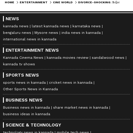
HOME
ENTERTAINMENT
CINE WORLD
DIVORCE-SHOCKING: ಡಿವೋರ್ಸ್ ಸುದ್ದಿ ಬೆನ್ನಲ್ಲೇ ಅಯ್ಯಪ್ಪ ಮಾಲೆ ಧರಿಸಿ ಶಬರಿಮಲೆಗೆ ಹೊರಟ ʻಜಯಂʼ ರವಿ; ಮುಂದೇನು..?
NEWS
kannada news
latest kannada news
karnataka news
bengaluru news
Mysore news
india news in kannada
international news in kannada
ENTERTAINMENT NEWS
Kannada Cinema News
kannada movies review
sandalwood news
kannada tv shows
SPORTS NEWS
sports news in kannada
cricket news in kannada
Other Sports News in Kannada
BUSINESS NEWS
Business news in kannada
share market news in kannada
business ideas in kannada
SCIENCE & TECHNOLOGY
technology news in kannada
mobile tech news