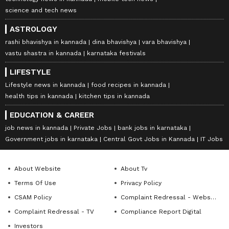
science and tech news
ASTROLOGY
rashi bhavishya in kannada
dina bhavishya
vara bhavishya
vastu shastra in kannada
karnataka festivals
LIFESTYLE
Lifestyle news in kannada
food recipes in kannada
health tips in kannada
kitchen tips in kannada
EDUCATION & CAREER
job news in kannada
Private Jobs
bank jobs in karnataka
Government jobs in karnataka
Central Govt Jobs in Kannada
IT Jobs
About Website
About Tv
Terms Of Use
Privacy Policy
CSAM Policy
Complaint Redressal - Website
Complaint Redressal - TV
Compliance Report Digital
Investors