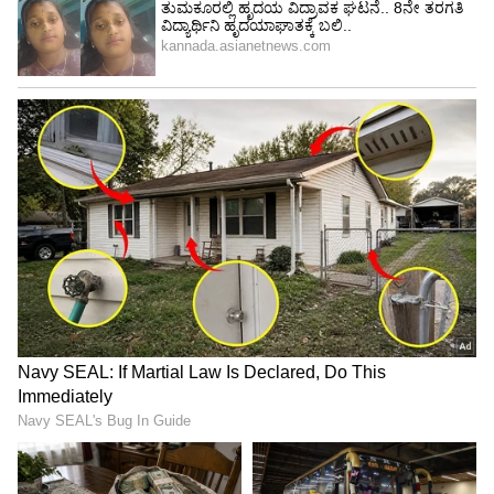
ಕೊನೆಯ ಮಾತು:
ಸಿನಿಮಾದ ಕ್ಲೈಮ್ಯಾಕ್ಸ್‌ನಲ್ಲಿ ನಾಯಕ ಗೆಲ್ಲುವುದು ಸುಲಭ,
ಆದರೆ ಜೀವನದ ಕ್ಲೈಮ್ಯಾಕ್ಸ್ ಅಷ್ಟು ಸುಲಭವಲ್ಲ. ಅಯ್ಯಪ್ಪನ
ದರ್ಶನ ಮಾಡಿ ಬರಲಿರುವ ಜಯಂ ರವಿ ಅವರಿಗೆ ಅವರ
ಜೀವನದ ಬಿಕ್ಕಟ್ಟುಗಳು ಬೇಗನೆ ಬಗೆಹರಿಯಲಿ ಮತ್ತು ಅವರಿಗೆ
ಅವರು ಬಯಸಿದ ನೆಮ್ಮದಿ ಸಿಗಲಿ ಎಂಬುದು ಅಭಿಮಾನಿಗಳ
ಹಾರೈಕೆ.