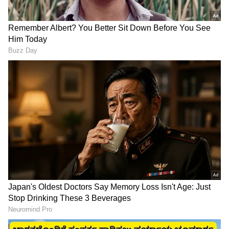
Rukmini vasanth deepfake:
Maa Inti Bangaram Review:
ರುಕ್ಮಿಣಿ ವಸಂತ್ ಡೀಪ್‌ಫೇಕ್
ಮಾಸ್ ಅವತಾರದಲ್ಲಿ ಸಮಂತಾ:
ಹಣ ಮತ್ತು ಸ್ವಾತಂತ್ರ್ಯದ ಹಗ್ಗಜಗ್ಗಾಟ!
ವಿಡಿಯೋ ಸೃಷ್ಟಿಸಿದ ಮೂವರು
ಇಲ್ಲಿದೆ 'ಮಾ ಇಂಟಿ ಬಂಗಾರಂ'
ಕಿಡಿಗೇಡಿಗಳ ಬಂಧನ!
ಮೊದಲ ವಿಮರ್ಶೆ!