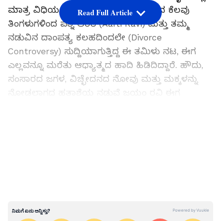
ಮಾತ್ರ ವಿಧಿಯ ಆಟಕ್ಕೆ ಕಂಗಾಲಾಗಿದ್ದಾರೆ. ಕಳೆದ ಕೆಲವು
Read Full Article
ತಿಂಗಳುಗಳಿಂದ ಪತ್ನಿ ಆರತಿ (Aarti Ravi) ಮತ್ತು ತಮ್ಮ
ನಡುವಿನ ದಾಂಪತ್ಯ ಕಲಹದಿಂದಲೇ (Divorce
Controversy) ಸುದ್ದಿಯಾಗುತ್ತಿದ್ದ ಈ ತಮಿಳು ನಟ, ಈಗ
ಎಲ್ಲವನ್ನೂ ಮರೆತು ಆಧ್ಯಾತ್ಮದ ಹಾದಿ ಹಿಡಿದಿದ್ದಾರೆ. ಹೌದು,
ಸಂಸಾರದ ಜಗಳ, ವಿಚ್ಛೇದನದ ನೋವು ಮತ್ತು ಮಕ್ಕಳನ್ನು
ನೋಡಲಾಗದ ಹತಾಶೆಯ ನಡುವೆ ಜಯಂ ರವಿ ಈಗ
ಅಯ್ಯಪ್ಪ ಮಾಲೆ ಧರಿಸುವ ಮೂಲಕ ಶಾಂತಿಯ
ಹುಡುಕಾಟದಲ್ಲಿದ್ದಾರೆ.
LATEST VIDEOS