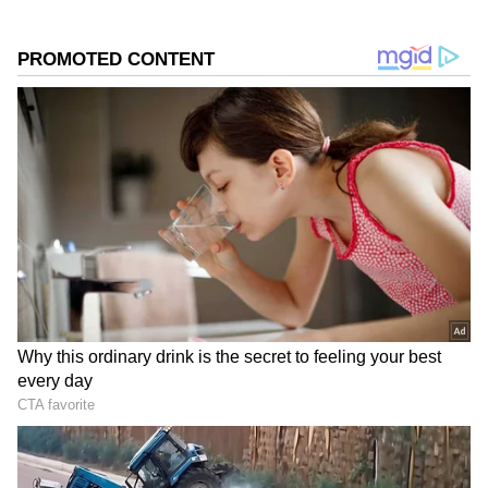
ಸುದ್ದಿ ಮಾಧ್ಯಮವಲ್ಲದೇ ಮನರಂಜನಾ ಮಾಧ್ಯಮದಲ್ಲೂ ಕೆಲಸ
Shocking: ಬಾಲ್ಯದ ' *** ' ಕಿರುಕುಳ, ಗ್ಲಾಮರ್
ಮಾಡಿದ್ದೇನೆ. ಉತ್ತರ ಕನ್ನಡ ಜಿಲ್ಲೆ ಶಿರಸಿ ಹುಟ್ಟೂರು. ಕರ್ನಾಟಕ
ಲೋಕದ ಕರಾಳ ಮುಖ ಬಿಚ್ಚಿಟ್ಟ ಡಾ. ಅದಿತಿ
ವಿಶ್ವವಿದ್ಯಾಲಯ, ಧಾರವಾಡದಿಂದ ಕಲಾ ವಿಭಾಗದಲ್ಲಿ ಪದವಿ
ಗೋವಿತ್ರಿಕರ್!
ಪಡೆದಿದ್ದೇನೆ. ಸಾಮಾಜಿಕ ಕಳಕಳಿಗೆ ಹೆಚ್ಚಿನ ಆದ್ಯತೆ, ಮಾನವೀಯತೆಗೆ
Kishore Mother Accident: 'ಅಮ್ಮ ಚೆನ್ನಾಗಿದ್ದಾರೆ'
ಮೊದಲ ಪ್ರಾಶಸ್ತ್ಯ.
ಎಂದ ಕಿಶೋರ್, ನಡೆದ ಇಡೀ ಘಟನೆಗೆ ಕಾರಣ-ಕ್ಲಾರಿಟಿ
ಕೊಟ್ಟಿದ್ದಾರೆ ನೋಡಿ!
DOWNLOAD APP