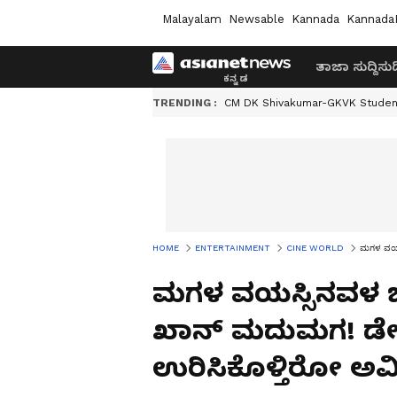
Malayalam
Newsable
Kannada
Kannada
ತಾಜಾ ಸುದ್ದಿ
ಸುದ್
TRENDING :
CM DK Shivakumar-GKVK Studen
HOME
ENTERTAINMENT
CINE WORLD
ಮಗಳ ವಯಸ್ಸ
ಮಗಳ ವಯಸ್ಸಿನವಳ ಜೊ
ಖಾನ್​ ಮದುಮಗ! ಡೇಟ್​ 
ಉರಿಸಿಕೊಳ್ತಿರೋ ಅವ