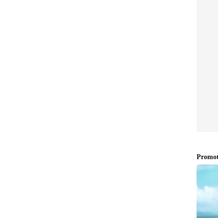
ಈ ಕುರಿತು ಮಾತನಾಡಿದ್ದ ಜಾರ್ಜಿಯಾ ಆಂಡ್ರಿಯಾನಿ, ಈ
 ಮೊದಲಿನಿಂದಲೂ ನಮಗಿಬ್ಬರಿಗೂ ಗೊತ್ತಿತ್ತು. ಏಕೆಂದರೆ ನಾವು
 ಆದರೆ ಅದನ್ನು ಒಪ್ಪಿಕೊಳ್ಳುವ ಧೈರ್ಯ ನಮ್ಮಿಬ್ಬರಿಗೂ ಇರಲಿಲ್ಲ
 ನಾವು ತುಂಬಾ ಒಳ್ಳೆಯ ಸ್ನೇಹಿತರಾಗಿದ್ದೇವೆ, ನಾವು ಯಾವಾಗಲೂ
ಿ ನಾವು ಸ್ನೇಹಿತರಿಗಿಂತ ಹೆಚ್ಚಾಗಿದ್ದೆವು. ನಾವು ಯಾವಾಗಲೂ
 ಮಾಡಿ, ಸ್ನೇಹಿತರಿಂದ ಸ್ನೇಹಿತರಾಗಲು ಕಷ್ಟವಾಗಲು ಇದು ಕೂಡ
ಂದಿದ್ದರು.