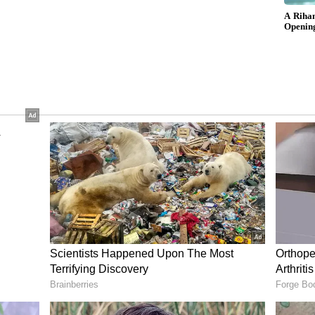
ಾವಿದೆ ಜೊತೆ ಮದ್ವೆಗೆ ರೆಡಿಯಾಗಿದ್ದಾರೆ ಅರ್ಬಾಜ್​ ಖಾನ್​. ಇದು
ತಿದ್ದಂತೆಯೇ ಮದುವೆಯಾಗಲು ಹುಡುಗಿಯೇ ಸಿಗುತ್ತಿಲ್ಲ ಎಂದು
ಮೆಂಟ್ ಹಾಕುತ್ತಿದ್ದಾರೆ. ಇಂಥವರಿಗೆ ಏಕೆ ಇಷ್ಟೆಲ್ಲಾ ಮಂದಿ
ಿಲ್ಲ. ಆದರೂ ಇಷ್ಟು ಚಿಕ್ಕವರಿಗೂ ಮತ್ತಷ್ಟು ದುಡ್ಡಿದ್ದವರೇ ಬೇಕಾ
ೂ ಮೂರ್ನಾಲ್ಕು ಮದ್ವೆಯಾದರೆ ಅವಿವಾಹಿತರ ಗತಿಯೇನು ಎಂದು
 ತಬ್ಬಿಕೊಳ್ಳೋದಾ ಅಭಿಷೇಕ್​? ಏನಿದರ ಅರ್ಥ? ವಿಡಿಯೋ