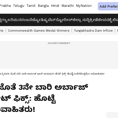
Prabha
Telugu
Tamil
Bangla
Hindi
Marathi
MyNation
Add Prefer
ದಿ
ಗ್ಯಾಲರಿ
ಮನರಂಜನೆ
ಜ್ಯೋತಿಷ್ಯ
ವೆಬ್‌ಸ್ಟೋರೀಸ್
ಜಿಲ್ಲಾ ಸುದ್ದಿ
ಕ್ರೀಡೆ
ಜೀವನಶೈಲಿ
ವ
ts
Commonwealth Games Medal Winners
Tungabhadra Dam Inflow
ಿನವಳ ಜೊತೆ 3ನೇ ಬಾರಿ ಅರ್ಬಾಜ್​ ಖಾನ್​ ಮದುಮಗ! ಡೇಟ್​ ಫಿಕ್ಸ್​: ಹೊಟ್ಟೆ ಉರಿಸಿಕೊಳ್ತಿರೋ ಅವಿವಾಹಿತರು!
ತೆ 3ನೇ ಬಾರಿ ಅರ್ಬಾಜ್​
ಫಿಕ್ಸ್​: ಹೊಟ್ಟೆ
ಿವಾಹಿತರು!