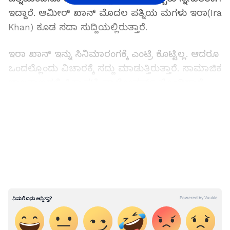
ಇದ್ದಾರೆ. ಆಮೀರ್ ಖಾನ್ ಮೊದಲ ಪತ್ನಿಯ ಮಗಳು ಇರಾ(Ira
Khan) ಕೂಡ ಸದಾ ಸುದ್ದಿಯಲ್ಲಿರುತ್ತಾರೆ.
ಇರಾ ಖಾನ್ ಇನ್ನು ಸಿನಿಮಾರಂಗಕ್ಕೆ ಎಂಟ್ರಿ ಕೊಟ್ಟಿಲ್ಲ. ಆದರೂ
ಒಂದಲ್ಲೊಂದು ವಿಚಾರಕ್ಕೆ ಸದ್ದು ಮಾಡುತ್ತಿರುತ್ತಾರೆ. ಸಾಮಾಜಿಕ
ಜಾಲತಾಣದಲ್ಲಿ ಸಿಕ್ಕಾಪಟ್ಟೆ ಫಾಲೋವರ್ಸ್ ಹೊಂದಿದ್ದಾರೆ.
ಇದೀಗ ಇರಾ ತಾನು ಆಂಕ್ಸೈಟಿ(Anxiety) ಸಮಸ್ಯೆಯಿಂದ
LATEST VIDEOS
ಬಳಲುತ್ತಿರುವ ಬಗ್ಗೆ ಬಹಿರಂಗಪಡಿಸಿದ್ದಾರೆ. ಅನೇಕರು
ಆಂಕ್ಸೈಟಿ ಸಮಸ್ಯೆಯಿಂದ ಬಳಲುತ್ತಿದ್ದಾರೆ. ಈಗಾಗಲೇ ಈ ಬಗ್ಗೆ
ಅನೇಕ ಕಲಾವಿದರು ಬಹಿರಂಗ ಪಡಿಸಿದ್ದಾರೆ. ಇನ್ನು ಅನೇಕರು
ಬಹಿರಂಗವಾಗಿ ಹೇಳಿಕೊಳ್ಳಲು ಹಿಂದೇಟು ಹಾಕುತ್ತಾರೆ. ಆದರೆ
ಇರಾ ಖಾನ್ ಆಂಕ್ಸೈಟಿ ಸಮಸ್ಯೆ ಬಗ್ಗೆ ಹೇಳಿದ್ದಾರೆ. ಈ
ಸಮಸ್ಯೆಯಿಂದ ಹೊರಬರಲು ಒದ್ದಾಡುತ್ತಿರುವುದಾಗಿ
ಹೇಳಿದ್ದಾರೆ.