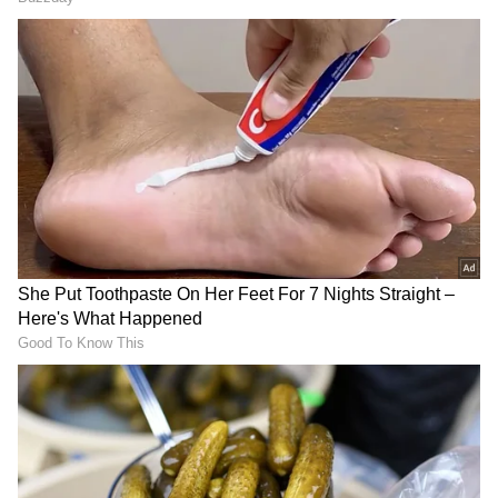
RECOMMENDED STORIES
'ಅಸಹಾಯಕ ಭಾವನೆ ಕಾಡುತ್ತಿದೆ. ನಾನು ನಿದ್ದೆ ಮಾಡಲು
ಬಯಸುತ್ತೇನೆ (ರಾತ್ರಿ ಸಮಯದಲ್ಲಿ) ಆದರೆ ನನಗೆ ಆಗುತ್ತಿಲ್ಲ,
ಯಾಕೆಂದರೆ ನನಗೆ ನಿದ್ದೆ ಬರುತ್ತಿಲ್ಲ. ನಾನು ನನ್ನ ಭಯವನ್ನು
ಪತ್ತೆ ಹಚ್ಚುತ್ತಿದ್ದೇನೆ. ನಾನು ನನ್ನ ಜೊತೆಯೇ