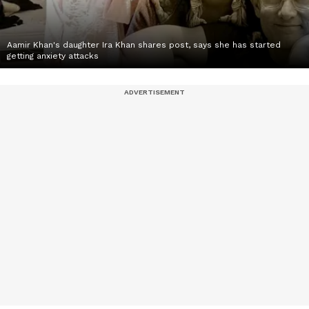
Aamir Khan's daughter Ira Khan shares post, says she has started
getting anxiety attacks