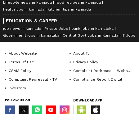
Lifestyle news in kannada
food recipes in kannada
health tips in kannada
kitchen tips in kannada
EDUCATION & CAREER
job news in kannada
Private Jobs
bank jobs in karnataka
Government jobs in karnataka
Central Govt Jobs in Kannada
IT Jobs
About Website
About Tv
Terms Of Use
Privacy Policy
CSAM Policy
Complaint Redressal - Website
Complaint Redressal - TV
Compliance Report Digital
Investors
FOLLOW US ON
DOWNLOAD APP
© Copyright 2026 Asianxt Digital Technologies Private Limited (Formerly
known as Asianet News Media & Entertainment Private Limited) | All Rights
Reserved