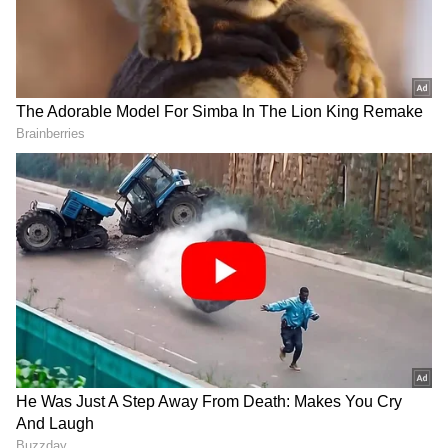
DOWNLOAD APP
ಕನ್ನಡ ಸಿನಿಮಾ (
Kannada Cinema News
), ಟಿವಿ
ಕಾರ್ಯಕ್ರಮಗಳು (
Kannada TV Shows
), ಸೆಲೆಬ್ರಿಟಿ
ಸುದ್ದಿಗಳು ಮತ್ತು ಇತ್ತೀಚಿನ ಸುದ್ದಿಗಳಿಗಾಗಿ ಏಷ್ಯಾನೆಟ್
ಸುವರ್ಣ ನ್ಯೂಸ್‌ನಲ್ಲಿ ಮನರಂಜನಾ ವಿಭಾಗ ನೋಡಿ.
ಸಿನಿಮಾ ವಿಮರ್ಶೆಗಳು (
Kannada Movies Review
),
ತಾರೆಯರ ಸಂದರ್ಶನಗಳು, ಧಾರಾವಾಹಿ ಅಪ್‌ಡೇಟ್ಸ್‌,
ತೆರೆಮರೆಯ ಕಥೆಗಳು,
OTT ರಿಲೀಸ್‌
ಗಳ ಬಗ್ಗೆ
ಮಾಹಿತಿಯೂ ಇಲ್ಲಿದೆ.