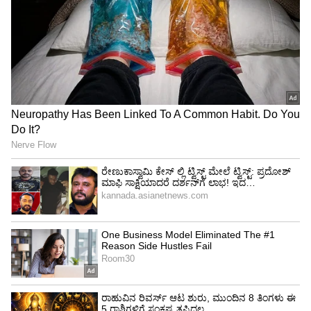
ಈ ಹಿಂದೆ ಕೂಡ ಅಮೀರ್ ಖಾನ್ ಪುತ್ರಿ ಇರಾ ಖಾನ್ ಖಿನ್ನತೆ
ವಿಚಾರವಾಗಿ ಸುದ್ದಿಯಾಗಿದ್ದರು. 2020ರಲ್ಲಿ ಇರಾ ಖಾನ್
ಖಿನ್ನತೆಯಿಂದ ಬಳಲುತ್ತಿರುವುದಾಗಿ ಹೇಳಿದ್ದರು. ಇದೀಗ
ಆಂಕ್ಸೈಟಿ ಬಗ್ಗೆ ಬಹಿರಂಗ ಪಡಿಸಿರುವ ಇರಾಗೆ ಬೇಗ
ಗುಣಮುಖರಾಗಿ ಎಂದು ಹಾರೈಸುತ್ತಿದ್ದಾರೆ.