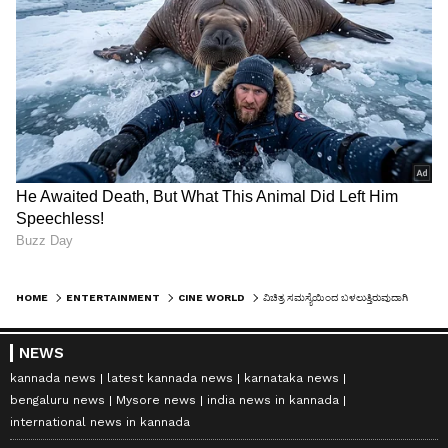
HOME
ENTERTAINMENT
CINE WORLD
ವಿಚಿತ್ರ ಸಮಸ್ಯೆಯಿಂದ ಬಳಲುತ್ತಿರುವುದಾಗಿ ಆಮೀರ್ ಪುತ್ರಿ ಬಹಿರಂಗ; ಹೊರಬರಲು ಒದ್ದಾಡುತ್ತಿದ್ದೀನಿ ಎಂದ ಇರಾ
NEWS
kannada news
latest kannada news
karnataka news
bengaluru news
Mysore news
india news in kannada
international news in kannada