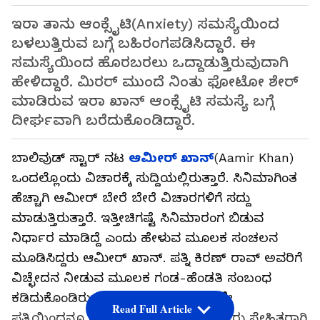
ಇರಾ ತಾನು ಆಂಕ್ಸೈಟಿ(Anxiety) ಸಮಸ್ಯೆಯಿಂದ
ಬಳಲುತ್ತಿರುವ ಬಗ್ಗೆ ಬಹಿರಂಗಪಡಿಸಿದ್ದಾರೆ. ಈ
ಸಮಸ್ಯೆಯಿಂದ ಹೊರಬರಲು ಒದ್ದಾಡುತ್ತಿರುವುದಾಗಿ
ಹೇಳಿದ್ದಾರೆ. ಮಿರರ್ ಮುಂದೆ ನಿಂತು ಫೋಟೋ ಶೇರ್
ಮಾಡಿರುವ ಇರಾ ಖಾನ್ ಆಂಕ್ಸೈಟಿ ಸಮಸ್ಯೆ ಬಗ್ಗೆ
ದೀರ್ಘವಾಗಿ ಬರೆದುಕೊಂಡಿದ್ದಾರೆ.
ಬಾಲಿವುಡ್ ಸ್ಟಾರ್ ನಟ
ಆಮೀರ್ ಖಾನ್
(Aamir Khan)
ಒಂದಲ್ಲೊಂದು ವಿಚಾರಕ್ಕೆ ಸುದ್ದಿಯಲ್ಲಿರುತ್ತಾರೆ. ಸಿನಿಮಾಗಿಂತ
ಹೆಚ್ಚಾಗಿ ಆಮೀರ್ ಬೇರೆ ಬೇರೆ ವಿಚಾರಗಳಿಗೆ ಸದ್ದು
ಮಾಡುತ್ತಿರುತ್ತಾರೆ. ಇತ್ತೀಚಿಗಷ್ಟೆ ಸಿನಿಮಾರಂಗ ಬಿಡುವ
ನಿರ್ಧಾರ ಮಾಡಿದ್ದೆ ಎಂದು ಹೇಳುವ ಮೂಲಕ ಸಂಚಲನ
ಮೂಡಿಸಿದ್ದರು ಆಮೀರ್ ಖಾನ್. ಪತ್ನಿ ಕಿರಣ್ ರಾವ್ ಅವರಿಗೆ
ವಿಚ್ಛೇದನ ನೀಡುವ ಮೂಲಕ ಗಂಡ-ಹೆಂಡತಿ ಸಂಬಂಧ
ಕಡಿದುಕೊಂಡಿರುವ ಆಮೀರ್ ಖಾನ್ ಎರಡನೆೇ
Read Full Article
ಪತ್ನಿಯಿಂದನೂ ದೂರ ಆಗಿದ್ದಾರೆ. ಆದರು ಇಬ್ಬರು ಸ್ನೇಹಿತರಾಗಿ