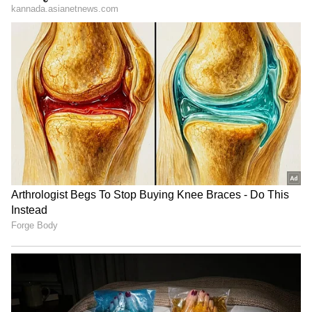
"ರಾಜಕೀಯ ಬೇಡ, ಸಿನಿಮಾನೇ ಪ್ರಾಣ":
ಕನಕೋತ್ಸವದಲ್ಲಿ ರಿಷಬ್ ಶೆಟ್ಟಿ | Rishab
Shetty speech | Suvarna News
ಶೇ.50 ರಿಂದ ಶೇ.18 ಕ್ಕೆ TAX ಇಳಿಕೆ: ಮೋದಿ-
ಆಮೀರ್ ಖಾನ್ 'ದಂಗಲ್' ಸಿನಿಮಾದ ಕಲೆಕ್ಷನ್ ಬ್ರೇಕ್
ಟ್ರಂಪ್ ಐತಿಹಾಸಿಕ ಒಪ್ಪಂದ | India US
ಮಾಡಿದ 'ಕೆಜಿಎಫ್-2'
Trade Deal | Party Rounds