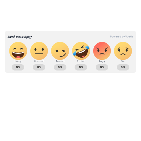
ABOUT THE AUTHOR
Kannadaprabha News
KN
1967ರ ನವೆಂಬರ್ 4ರಂದು ಆರಂಭವಾದ ಕನ್ನಡಪ್ರಭ ಕನ್ನಡ
ಪತ್ರಿಕೋದ್ಯಮದಲ್ಲಿಯೇ ವಿಶೇಷ ಛಾಪು ಮೂಡಿಸಿದ ಕನ್ನಡ ದಿನ
ಪತ್ರಿಕೆ. ದೇಶ, ವಿದೇಶ, ವಾಣಿಜ್ಯ, ಕ್ರೀಡೆ, ಮನೋರಂಜನೆ ಸೇರಿ
ವೈವಿಧ್ಯಮಯ ಸುದ್ದಿಗಳ ಹೂರಣ ಹೊತ್ತು ತರುವ ಕನ್ನಡಪ್ರಭ,
ಸ್ಯಾಂಡಲ್‌ವುಡ್
ಕನ್ನಡಿಗರ ಅಸ್ಮಿತೆಯ ಸಂಕೇತ. ಸದಾ ಕರುನಾಡು, ನುಡಿ, ಸಂಸ್ಕೃತಿ
ಪರ ಧ್ವನಿ ಎತ್ತುವ ಕನ್ನಡಪ್ರಭ ದಿನ ಪತ್ರಿಕೆಯಲ್ಲಿ ಪ್ರಕಟಗೊಳ್ಳುವ
ಸುದ್ದಿಗಳು ಸುವರ್ಣ ನ್ಯೂಸ್ ವೆಬ್‌ಸೈಟಲ್ಲೂ ಲಭ್ಯ.