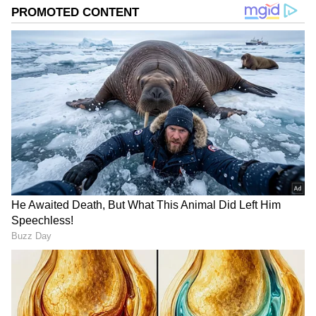
ಕತೆ ಬಗ್ಗೆ ಹೇಳುವುದಾದರೆ?
ನಾಲ್ಕು ಮಂದಿ ಸ್ನೇಹಿತರ ಕತೆ ಇದು. ಜೀವನ ಎಂಬುದು
ಚೌಕಾಬಾರ ಇದ್ದಂತೆ. ಹದಿಹರೆಯದ ವಯಸ್ಸಿನಲ್ಲಿ
ಎದುರಾಗುವ ಒತ್ತಡಗಳು, ಆಗ ತೆಗೆದುಕೊಳ್ಳುವ ನಿರ್ಧಾರಗಳು,
ಅದರಿಂದ ಮುಂದಿನ ಜೀವನದ ಮೇಲೆ ಯಾವ ರೀತಿ
ಪರಿಣಾಮಗಳು ಬೀರುತ್ತವೆ ಎಂಬುದನ್ನು ಹೇಳುವ ಕತೆ ಇಲ್ಲಿದೆ.
DOWNLOAD APP
ಹೆಣ್ಮಕ್ಕಳು ಆರ್ಥಿಕವಾಗಿ ಸ್ವಾವಲಂಬಿಗಳಾಗಬೇಕು: ಸಪ್ತಮಿ
ಕನ್ನಡ ಸಿನಿಮಾ (
Kannada Cinema News
), ಟಿವಿ
ಗೌಡ
ಕಾರ್ಯಕ್ರಮಗಳು (
Kannada TV Shows
), ಸೆಲೆಬ್ರಿಟಿ