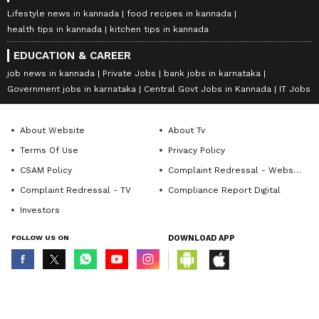
Lifestyle news in kannada
food recipes in kannada
health tips in kannada
kitchen tips in kannada
EDUCATION & CAREER
job news in kannada
Private Jobs
bank jobs in karnataka
Government jobs in karnataka
Central Govt Jobs in Kannada
IT Jobs
About Website
About Tv
Terms Of Use
Privacy Policy
CSAM Policy
Complaint Redressal - Website
Complaint Redressal - TV
Compliance Report Digital
Investors
FOLLOW US ON
DOWNLOAD APP
© Copyright 2026 Asianxt Digital Technologies Private Limited (Formerly
known as Asianet News Media & Entertainment Private Limited) | All Rights
Reserved