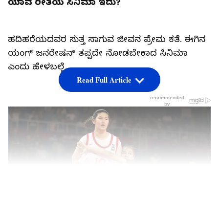
ಯಾವ ರೀತಿಯ ಸಿನಿಮಾ ಇದು?
ಹದಿಹರೆಯದವರ ಸುತ್ತ ಸಾಗುವ ಜೀವನ ಪ್ರೇಮ ಕತೆ. ಈಗಿನ
ಯಂಗ್‌ ಜನರೇಷನ್‌ ತಪ್ಪದೇ ನೋಡಬೇಕಾದ ಸಿನಿಮಾ
ಎಂದು ಹೇಳಬಲ್ಲೆ.
Read Full Article
LATEST VIDEOS