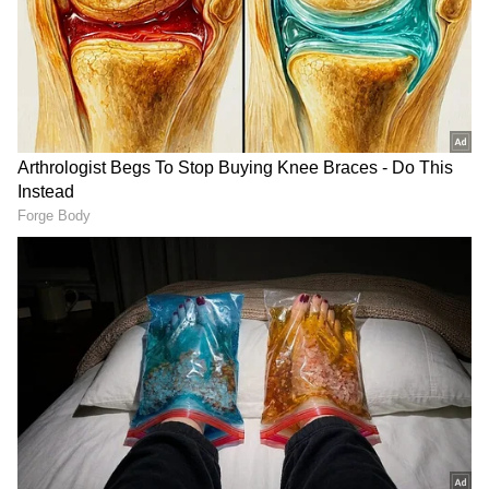
ಸುದ್ದಿಗಳು ಮತ್ತು ಇತ್ತೀಚಿನ ಸುದ್ದಿಗಳಿಗಾಗಿ ಏಷ್ಯಾನೆಟ್
ಸುವರ್ಣ ನ್ಯೂಸ್‌ನಲ್ಲಿ ಮನರಂಜನಾ ವಿಭಾಗ ನೋಡಿ.
ಸಿನಿಮಾ ವಿಮರ್ಶೆಗಳು (
Kannada Movies Review
),
ತಾರೆಯರ ಸಂದರ್ಶನಗಳು, ಧಾರಾವಾಹಿ ಅಪ್‌ಡೇಟ್ಸ್‌,
ತೆರೆಮರೆಯ ಕಥೆಗಳು,
OTT ರಿಲೀಸ್‌
ಗಳ ಬಗ್ಗೆ
ಮಾಹಿತಿಯೂ ಇಲ್ಲಿದೆ.
ಚೌಕಾಬಾರ ಮೂಲಕ ಏನು ಹೇಳಕ್ಕೆ ಹೊರಟಿದ್ದೀರಿ?