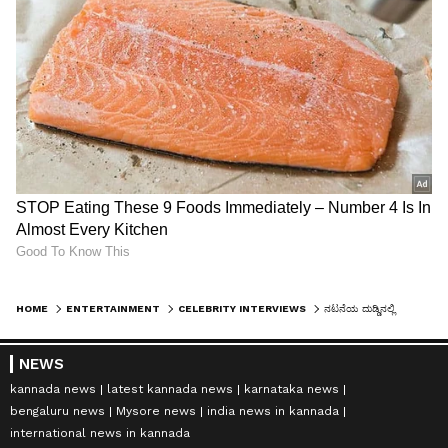
HOME
ENTERTAINMENT
CELEBRITY INTERVIEWS
ನಟನೆಯ ದುಡ್ಡಿನಲ್ಲಿ ಮಾಡಿರುವ ಚಿತ್ರ ಚೌಕಾಬಾರ: ವಿಕ್ರಮ್‌ ಸೂರಿ
NEWS
kannada news
latest kannada news
karnataka news
bengaluru news
Mysore news
india news in kannada
international news in kannada