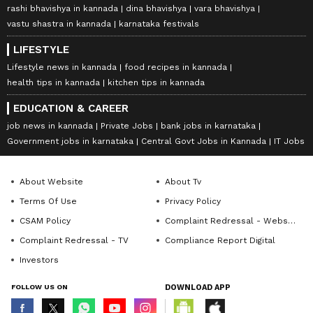
rashi bhavishya in kannada
dina bhavishya
vara bhavishya
vastu shastra in kannada
karnataka festivals
LIFESTYLE
Lifestyle news in kannada
food recipes in kannada
health tips in kannada
kitchen tips in kannada
EDUCATION & CAREER
job news in kannada
Private Jobs
bank jobs in karnataka
Government jobs in karnataka
Central Govt Jobs in Kannada
IT Jobs
About Website
About Tv
Terms Of Use
Privacy Policy
CSAM Policy
Complaint Redressal - Website
Complaint Redressal - TV
Compliance Report Digital
Investors
FOLLOW US ON
DOWNLOAD APP