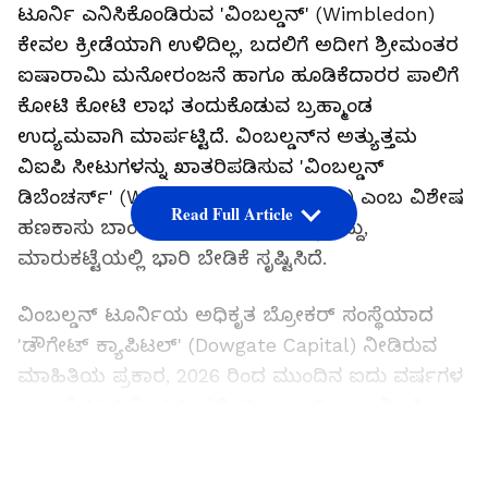
ಟೂರ್ನಿ ಎನಿಸಿಕೊಂಡಿರುವ 'ವಿಂಬಲ್ಡನ್' (Wimbledon)
ಕೇವಲ ಕ್ರೀಡೆಯಾಗಿ ಉಳಿದಿಲ್ಲ, ಬದಲಿಗೆ ಅದೀಗ ಶ್ರೀಮಂತರ
ಐಷಾರಾಮಿ ಮನೋರಂಜನೆ ಹಾಗೂ ಹೂಡಿಕೆದಾರರ ಪಾಲಿಗೆ
ಕೋಟಿ ಕೋಟಿ ಲಾಭ ತಂದುಕೊಡುವ ಬ್ರಹ್ಮಾಂಡ
ಉದ್ಯಮವಾಗಿ ಮಾರ್ಪಟ್ಟಿದೆ. ವಿಂಬಲ್ಡನ್‌ನ ಅತ್ಯುತ್ತಮ
ವಿಐಪಿ ಸೀಟುಗಳನ್ನು ಖಾತರಿಪಡಿಸುವ 'ವಿಂಬಲ್ಡನ್
ಡಿಬೆಂಚರ್ಸ್' (Wimbledon Debentures) ಎಂಬ ವಿಶೇಷ
Read Full Article
ಹಣಕಾಸು ಬಾಂಡ್‌ಗಳ ಬೆಲೆ ಈಗ ಗಗನಕ್ಕೇರಿದ್ದು,
ಮಾರುಕಟ್ಟೆಯಲ್ಲಿ ಭಾರಿ ಬೇಡಿಕೆ ಸೃಷ್ಟಿಸಿದೆ.
ವಿಂಬಲ್ಡನ್ ಟೂರ್ನಿಯ ಅಧಿಕೃತ ಬ್ರೋಕರ್ ಸಂಸ್ಥೆಯಾದ
'ಡೌಗೇಟ್ ಕ್ಯಾಪಿಟಲ್' (Dowgate Capital) ನೀಡಿರುವ
ಮಾಹಿತಿಯ ಪ್ರಕಾರ, 2026 ರಿಂದ ಮುಂದಿನ ಐದು ವರ್ಷಗಳ
ಕಾಲ ಸೆಂಟರ್ ಕೋರ್ಟ್‌ನಲ್ಲಿ (Centre Court) ವಿಐಪಿ
ಸೀಟನ್ನು ಖಾತರಿಪಡಿಸುವ ಈ ಡಿಬೆಂಚರ್‌ಗಳು ಕಳೆದ
LATEST VIDEOS
ಏಪ್ರಿಲ್‌ನಲ್ಲಿ ಬರೋಬ್ಬರಿ £3,80,000 (ಸುಮಾರು $5,10,000