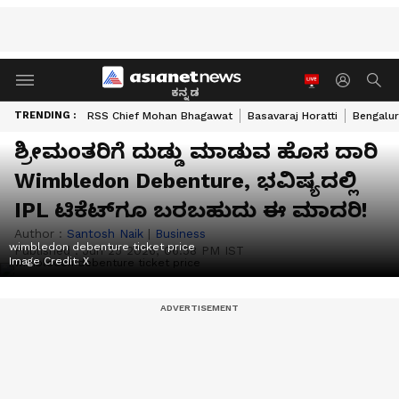
ಕನ್ನಡ
TRENDING :
RSS Chief Mohan Bhagawat
Basavaraj Horatti
Bengalur
ಶ್ರೀಮಂತರಿಗೆ ದುಡ್ಡು ಮಾಡುವ ಹೊಸ ದಾರಿ
Wimbledon Debenture, ಭವಿಷ್ಯದಲ್ಲಿ
IPL ಟಿಕೆಟ್‌ಗೂ ಬರಬಹುದು ಈ ಮಾದರಿ!
Author :
Santosh Naik
|
Business
wimbledon debenture ticket price
Published :
Jun 25 2026, 06:58 PM IST
Image Credit:
X