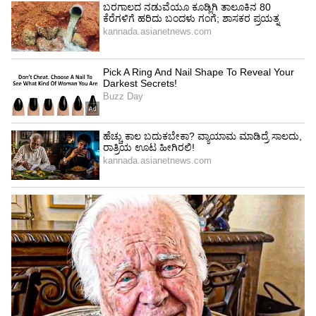
ದುಡ್ಡಿದ್ದವರೆಲ್ಲಾ ಇದನ್ನು ಖರೀದಿಸಲು ಸಾಧ್ಯವಿಲ್ಲ. ಏಕೆಂದರೆ
ಇಡೀ ಸೆಂಟರ್ ಕೋರ್ಟ್‌ನಲ್ಲಿ ಕೇವಲ 2,520 ಮತ್ತು ನಂಬರ್
1 ಕೋರ್ಟ್‌ನಲ್ಲಿ 1,250 ಡಿಬೆಂಚರ್‌ಗಳು ಮಾತ್ರ ಲಭ್ಯವಿವೆ.
ಹೊಸಬರಿಗಿಂತ ಹಳಬರಿಗೇ ಮೊದಲ ಆದ್ಯತೆ ನೀಡಲಾಗುತ್ತದೆ.
ಹೀಗಾಗಿ ಮಾರುಕಟ್ಟೆಯಲ್ಲಿ ಇದರ ಮೌಲ್ಯ ದಿನದಿಂದ ದಿನಕ್ಕೆ
ಚಿನ್ನದಂತೆ ಏರುತ್ತಿದೆ.
ಸ್ಟಾರ್ ಆಟಗಾರ ಕಾರ್ಲೋಸ್ ಅಲ್ಕರಾಜ್ ಮಣಿಕಟ್ಟಿನ
ಗಾಯದ ಸಮಸ್ಯೆಯಿಂದ ಈ ಬಾರಿಯ ಟೂರ್ನಿಯಿಂದ ಹಿಂದೆ
ಸರಿದಿರುವುದರಿಂದ ಮತ್ತು ಇರಾನ್ ಸಂಘರ್ಷದ