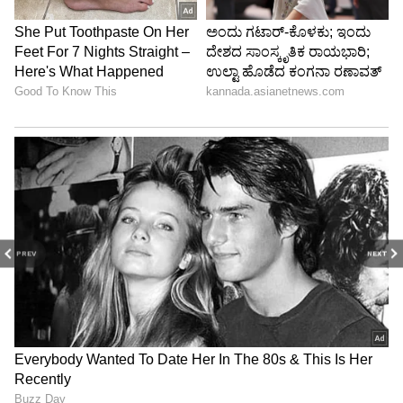
ಕಿಂಗ್ಸ್‌, ಆರ್‌ಸಿಬಿ-ಕೆಕೆಆರ್‌ ಟೀಮ್‌ ಪಂದ್ಯಗಳ ಕಾರ್ಪೋರೇಟ್‌
ಬಾಕ್ಸ್‌ ಹಾಗೂ ವಿಐಪಿ ಟಿಕೆಟ್‌ಗಳನ್ನು ಡಿಬೆಂಚರ್‌ ರೀತಿ
ಮಾರಾಟ ಮಾಡಿ ಹಣ ಮಾಡಲು ಐಪಿಎಲ್‌ ಆಡಳಿತ ಮಂಡಳಿ
ಅಥವಾ ಬಿಸಿಸಿಐ ಕೂಡ ಮುಂದಾಗಬಹುದು. ಆ ದಿನಗಳು
ದೂರವಿಲ್ಲ.
PREV
NEXT