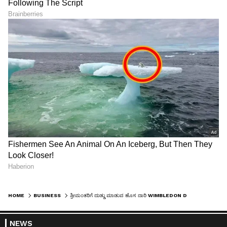
HOME
BUSINESS
ಶ್ರೀಮಂತರಿಗೆ ದುಡ್ಡು ಮಾಡುವ ಹೊಸ ದಾರಿ WIMBLEDON DEBENTURE, ಭವಿಷ್ಯದಲ್ಲಿ IPL ಟಿಕೆಟ್‌ಗೂ ಬರಬಹುದು ಈ ಮಾದರಿ!
NEWS