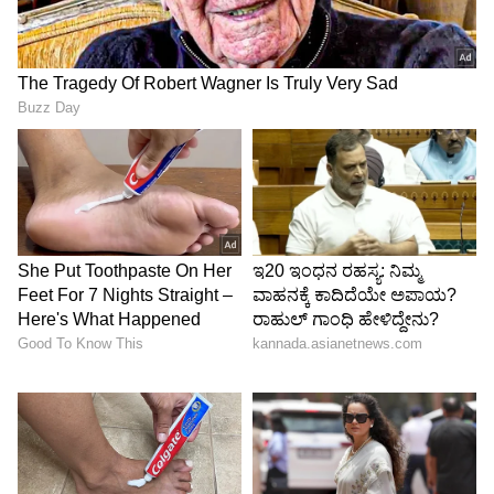
ಕಾರಣದಿಂದಾಗಿ ಮರುಮಾರಾಟ ಮಾರುಕಟ್ಟೆ ಸದ್ಯ ಕೊಂಚ
ತಣ್ಣಗಾಗಿದೆ. ಆದರೂ, ವಿಂಬಲ್ಡನ್‌ನ ಸಾಂಪ್ರದಾಯಿಕ ಬಿಳಿ
ಉಡುಪಿನ ಕೋಡ್, ಹಸಿರು ಹುಲ್ಲಿನ ಅಂಕಣ, ಸ್ಟ್ರಾಬೆರಿ ಮತ್ತು
ಕ್ರೀಮ್ ಸವಿಯುವ ಸಂಸ್ಕೃತಿ ಹಾಗೂ ಬ್ರಿಟಿಷ್
ರಾಜಮನೆತನದ 'ರಾಯಲ್ ಬಾಕ್ಸ್' ಪಕ್ಕದಲ್ಲೇ ಕೂತು ಪಂದ್ಯ
ನೋಡುವ ಕ್ರೇಜ್ ಯಾರಿಗೂ ಕಮ್ಮಿಯಾಗಿಲ್ಲ. ಅಮೆರಿಕ ಮತ್ತು
ಆಸ್ಟ್ರೇಲಿಯನ್ ಓಪನ್‌ಗಿಂತ ವಿಂಬಲ್ಡನ್ ಇಂದಿಗೂ ತನ್ನ
ರಾಜಗಾಂಭೀರ್ಯವನ್ನು ಉಳಿಸಿಕೊಂಡಿದೆ.
ಭವಿಷ್ಯದಲ್ಲಿ ಐಪಿಎಲ್‌ಗೂ ಬರಬಹುದು ಈ ಮಾದರಿ
ವಿಂಬಲ್ಡನ್‌ ಡಿಬೆಂಚರ್‌ ಜಾಗತಿಕವಾಗಿ ಮೌಲ್ಯ
ಪಡೆದುಕೊಳ್ಳುತ್ತಿರುವ ನಡುವೆ ಭವಿಷ್ಯದ ದಿನಗಳಲ್ಲಿ ಈ
ಮಾದರಿ ಐಪಿಎಲ್‌ಗೂ ಬಂದರೂ ಅಚ್ಚರಿಯಿಲ್ಲ. ಅದಕ್ಕೆ
ಕಾರಣ ಐಪಿಎಲ್‌ನ ಕೆಲವೊಂದು ಪಂದ್ಯಗಳಿಗೆ ಇರುವ ಕ್ರೇಜ್‌.
ಆರ್‌ಸಿಬಿ-ಚೆನ್ನೈ, ಮುಂಬೈ ಇಂಡಿಯನ್ಸ್‌-ಚೆನ್ನೈ ಸೂಪರ್‌