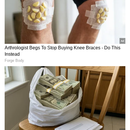
ಬ್ಯಾಂಕಿಂಗ್ (
Banking News
), ಹಣಕಾಸು, ಭಾರತೀಯ
ಸಾನಿಯಾ ಮಿರ್ಜಾ!
ಆರ್ಥಿಕತೆ, ಜಾಗತಿಕ ಮಾರುಕಟ್ಟೆ,
ಷೇರು ಮಾರುಕಟ್ಟೆ
,
ಹೂಡಿಕೆ ಸೇರಿದಂತೆ ಇನ್ನಿತರ ಮತ್ತು ಇತ್ತೀಚಿನ ಹಣಕಾಸಿನ
ಸುದ್ದಿಗಳನ್ನು ಏಷ್ಯಾನೆಟ್ ಸುವರ್ಣ ನ್ಯೂಸ್‌ನಲ್ಲಿ ಓದಿರಿ.
ಇಟಲಿಯ ಜಾನಿಕ್ ಸಿನ್ನರ್ (Jannik Sinner) ಮತ್ತು
ಸ್ಪೇನ್‌ನ ಕಾರ್ಲೋಸ್ ಅಲ್ಕರಾಜ್ (Carlos Alcaraz)