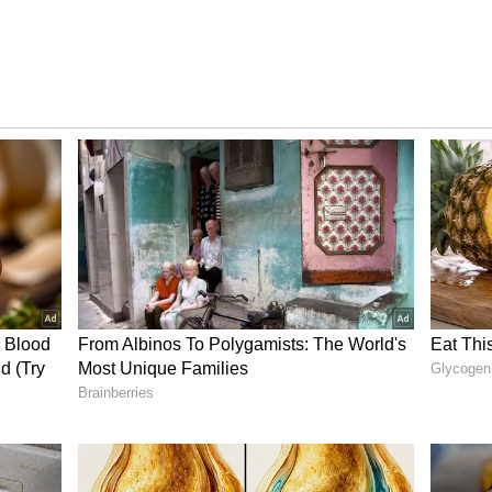
ರವಾದ ಕಾರ್ಯಾಚರಣೆಯ ಪ್ರದರ್ಶನ ನೀಡಿದ್ದು, ತನ್ನ ಲಾಭದ ಒಂದು
ವ ಮೂಲಕ ಮಾರುಕಟ್ಟೆಯಲ್ಲಿ ತನ್ನ ವಿಶ್ವಾಸಾರ್ಹತೆಯನ್ನು