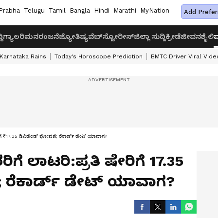
Prabha
Telugu
Tamil
Bangla
Hindi
Marathi
MyNation
Add Prefer
ದಿ
ಗ್ಯಾಲರಿ
ಮನರಂಜನೆ
ಜ್ಯೋತಿಷ್ಯ
ವೆಬ್‌ಸ್ಟೋರೀಸ್
ಜಿಲ್ಲಾ ಸುದ್ದಿ
ಕ್ರೀಡೆ
ಜೀವನಶೈಲಿ
ವ
Karnataka Rains
Today's Horoscope Prediction
BMTC Driver Viral Vide
ರಿಗೆ ₹17.35 ಡಿವಿಡೆಂಡ್ ಘೋಷಣೆ; ರೆಕಾರ್ಡ್ ಡೇಟ್ ಯಾವಾಗ?
ಗೆ ಲಾಟರಿ:ಪ್ರತಿ ಷೇರಿಗೆ ₹17.35
 ರೆಕಾರ್ಡ್ ಡೇಟ್ ಯಾವಾಗ?