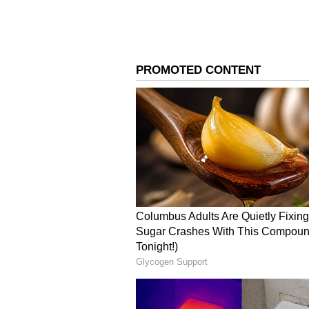
ಕಳೆದ ಹಣಕಾಸು ವರ್ಷದಲ್ಲಿ ಎಸ್‌ಬಿಐ ಸ್ಥಿ
ಭಾಗವನ್ನು ಷೇರುದಾರರೊಂದಿಗೆ ಹಂಚಿಕೊಳ್ಳು
ಹೆಚ್ಚಿಸಿಕೊಂಡಿದೆ.