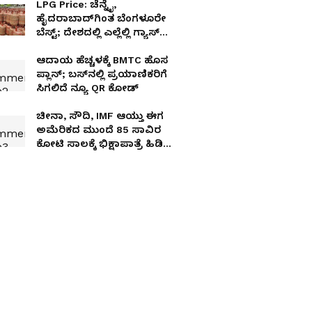
LPG Price: ಚೆನ್ನೈ,
ಹೈದರಾಬಾದ್‌ಗಿಂತ ಬೆಂಗಳೂರೇ
ಬೆಸ್ಟ್; ದೇಶದಲ್ಲಿ ಎಲ್ಲೆಲ್ಲಿ ಗ್ಯಾಸ್
ಸಿಲಿಂಡರ್ ಅಗ್ಗ? ಎಲ್ಲಿ ದುಬಾರಿ?
ಆದಾಯ ಹೆಚ್ಚಳಕ್ಕೆ BMTC ಹೊಸ
ಪ್ಲಾನ್; ಬಸ್‌ನಲ್ಲಿ ಪ್ರಯಾಣಿಕರಿಗೆ
ಸಿಗಲಿದೆ ನ್ಯೂ QR ಕೋಡ್
ಚೀನಾ, ಸೌದಿ, IMF ಆಯ್ತು ಈಗ
ಅಮೆರಿಕದ ಮುಂದೆ 85 ಸಾವಿರ
ಕೋಟಿ ಸಾಲಕ್ಕೆ ಭಿಕ್ಷಾಪಾತ್ರೆ ಹಿಡಿದ
ಪಾಕಿಸ್ತಾನ