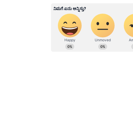
ಸುದ್ದಿಗಳನ್ನೂ ಬರೆಯುತ್ತೇನೆ. ಕ್ರಿಕೆಟ್, ಕೃ
Related Articles
ನಿಮ್ಮಲ್ಲಿ Wipro ಷೇರು ಇದ
2023ರ ಬಳಿಕ ಮೊದಲ ಬಾರ
ಷೇರು Buyback ಘೋಷಿಸ
ಕಂಪನಿ!
ರೆಕಾರ್ಡ್ ಡೇಟ್ ಮತ್ತು ಅರ್ಹತೆ:
ಹೂಡಿಕೆದಾರರು ಈ ಡಿವಿಡೆಂಡ್ ಪಡೆಯಲು ಅರ
16 ರನ್ನು 'ದಾಖಲೆ ದಿನಾಂಕ' (Record Date