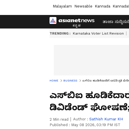
Malayalam
Newsable
Kannada
Kannada
ತಾಜಾ ಸುದ್ದಿ
ಸುದ್
TRENDING :
Karnataka Voter List Revision
HOME
BUSINESS
ಎಸ್‌ಬಿಐ ಹೂಡಿಕೆದಾರರಿಗೆ ಲಾಟರಿ:ಪ್ರತಿ ಷೇ
ಎಸ್‌ಬಿಐ ಹೂಡಿಕೆದಾರರಿ
ಡಿವಿಡೆಂಡ್ ಘೋಷಣೆ;
Author :
Sathish Kumar KH
2
Min read
Published :
May 08 2026, 03:19 PM IST