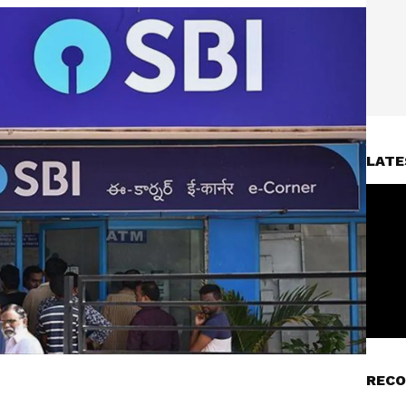
LATE
RECO