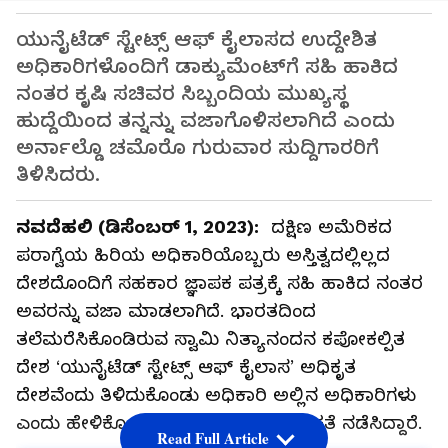
ಯುನೈಟೆಡ್ ಸ್ಟೇಟ್ಸ್ ಆಫ್ ಕೈಲಾಸದ ಉದ್ದೇಶಿತ
ಅಧಿಕಾರಿಗಳೊಂದಿಗೆ ಡಾಕ್ಯುಮೆಂಟ್‌ಗೆ ಸಹಿ ಹಾಕಿದ
ನಂತರ ಕೃಷಿ ಸಚಿವರ ಸಿಬ್ಬಂದಿಯ ಮುಖ್ಯಸ್ಥ
ಹುದ್ದೆಯಿಂದ ತನ್ನನ್ನು ವಜಾಗೊಳಿಸಲಾಗಿದೆ ಎಂದು
ಅರ್ನಾಲ್ಡೊ ಚಮೊರೊ ಗುರುವಾರ ಸುದ್ದಿಗಾರರಿಗೆ
ತಿಳಿಸಿದರು.
ನವದೆಹಲಿ (ಡಿಸೆಂಬರ್ 1, 2023):
ದಕ್ಷಿಣ ಅಮೆರಿಕದ
ಪರಾಗ್ವೆಯ ಹಿರಿಯ ಅಧಿಕಾರಿಯೊಬ್ಬರು ಅಸ್ತಿತ್ವದಲ್ಲಿಲ್ಲದ
ದೇಶದೊಂದಿಗೆ ಸಹಕಾರ ಜ್ಞಾಪಕ ಪತ್ರಕ್ಕೆ ಸಹಿ ಹಾಕಿದ ನಂತರ
ಅವರನ್ನು ವಜಾ ಮಾಡಲಾಗಿದೆ. ಭಾರತದಿಂದ
ತಲೆಮರೆಸಿಕೊಂಡಿರುವ ಸ್ವಾಮಿ ನಿತ್ಯಾನಂದನ ಕಪೋಕಲ್ಪಿತ
ದೇಶ ‘ಯುನೈಟೆಡ್ ಸ್ಟೇಟ್ಸ್ ಆಫ್ ಕೈಲಾಸ’ ಅಧಿಕೃತ
ದೇಶವೆಂದು ತಿಳಿದುಕೊಂಡು ಅಧಿಕಾರಿ ಅಲ್ಲಿನ ಅಧಿಕಾರಿಗಳು
ಎಂದು ಹೇಳಿಕೊಂಡು ಬಂದವರ ಜತೆ ಮಾತುಕತೆ ನಡೆಸಿದ್ದಾರೆ.
Read Full Article