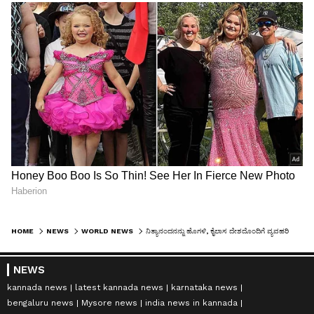
HOME
NEWS
WORLD NEWS
ನಿತ್ಯಾನಂದನನ್ನು ಹೊಗಳಿ, ಕೈಲಾಸ ದೇಶದೊಂದಿಗೆ ವ್ಯವಹರಿಸಿದ ಹಿರಿಯ ಅಧಿಕಾರಿ ವಜಾ!
NEWS
kannada news
latest kannada news
karnataka news
bengaluru news
Mysore news
india news in kannada