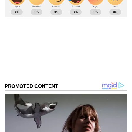
ಕರ್ನಾಟಕ, ಭಾರತ (
India News
) ಮತ್ತು ಜಗತ್ತಿನ
ಕ್ಷಣಕ್ಷಣದ ಕನ್ನಡ ಸುದ್ದಿ (
Kannada News
)
ಅಪ್ಡೇಟ್‌ಗಳಿಗಾಗಿ ಏಷ್ಯಾನೆಟ್ ಸುವರ್ಣ ನ್ಯೂಸ್‌ ಫಾಲೋ
ಮಾಡಿ. ಬ್ರೇಕಿಂಗ್ ಸುದ್ದಿ (
Latest Kannada News
),
ವಿಶೇಷ ವರದಿಗಳು ಮತ್ತು ನೇರ ಪ್ರಸಾರಗಳೊಂದಿಗೆ
(
kannada news live
) ಸಂಪೂರ್ಣ ಮಾಹಿತಿ ಒಂದೇ
ಕ್ಲಿಕ್‌ನಲ್ಲಿ ಲಭ್ಯ. ಏಷ್ಯಾನೆಟ್ ಸುವರ್ಣ ನ್ಯೂಸ್ ಅಧಿಕೃತ
ಆ್ಯಪ್ ಡೌನ್‌ಲೋಡ್ ಮಾಡಿ ಹಾಗು ಎಲ್ಲಾ ಅಪ್‌ಡೇಟ್
ಗಳನ್ನು ಪಡೆಯಿರಿ
ABOUT THE AUTHOR
BK Ashwin
BA
ನಿತ್ಯಾನಂದ