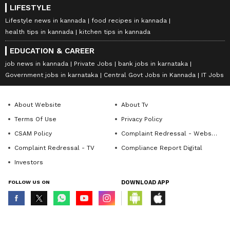
LIFESTYLE
Lifestyle news in kannada
food recipes in kannada
health tips in kannada
kitchen tips in kannada
EDUCATION & CAREER
job news in kannada
Private Jobs
bank jobs in karnataka
Government jobs in karnataka
Central Govt Jobs in Kannada
IT Jobs
About Website
About Tv
Terms Of Use
Privacy Policy
CSAM Policy
Complaint Redressal - Website
Complaint Redressal - TV
Compliance Report Digital
Investors
FOLLOW US ON
DOWNLOAD APP
© Copyright 2026 Asianxt Digital Technologies Private Limited (Formerly
known as Asianet News Media & Entertainment Private Limited) | All Rights