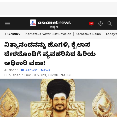
ಕನ್ನಡ
TRENDING :
Karnataka Voter List Revision
Karnataka Rains
Today'
ನಿತ್ಯಾನಂದನನ್ನು ಹೊಗಳಿ, ಕೈಲಾಸ
ದೇಶದೊಂದಿಗೆ ವ್ಯವಹರಿಸಿದ ಹಿರಿಯ
ಅಧಿಕಾರಿ ವಜಾ!
Author :
BK Ashwin
|
News
Published :
Dec 01 2023, 06:08 PM IST