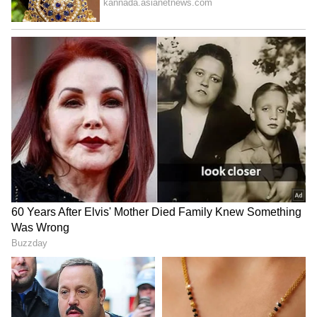
ಭಾರತೀಯ ಪ್ರಜೆ ಹಾಗೂ ತನ್ನ ದೇಶದಲ್ಲಿ ಮಾಡಿದ
ಅಪರಾಧಗಳಿಗೆ ಬೇಕಾಗಿದ್ದಾರೆ ಎಂದು ಪರಾಗ್ವೆಯ
ಮಾಧ್ಯಮಗಳು ವರದಿ ಮಾಡಿದೆ. ಬಳಿಕ, ಈ ಬಗ್ಗೆ ಸ್ಪಷ್ಟನೆ
ನೀಡಿದ ಕೃಷಿ ಸಚಿವಾಲಯವು ವಿಷಾದಿಸಿದ್ದು, ಈ ಜ್ಞಾಪಕ
ಪತ್ರವನ್ನು "ಅಧಿಕೃತವೆಂದು ಪರಿಗಣಿಸಲಾಗುವುದಿಲ್ಲ" ಅಥವಾ
ಪರಾಗ್ವೆ ರಾಜ್ಯಕ್ಕೆ ಯಾವುದೇ ಜವಾಬ್ದಾರಿಗಳನ್ನು
ನೀಡಲಾಗುವುದಿಲ್ಲ ಎಂದು ಹೇಳಿದೆ.