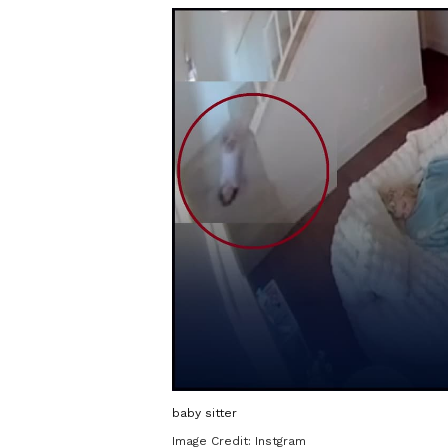
baby sitter
Image Credit:
Instgram