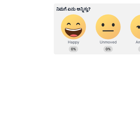
ಎಚ್ಚರಿಸಲು ಪ್ರಯತ್ನಿಸಿದರು ಆಕೆ ಎದ್ದೇಳಲೇ
ಬೇಬಿ ಸಿಟ್ಟರ್ ಬಳಿ ನಿಂತು ನೋಡುತ್ತಾ, ಮಾತ
ಸೆರೆಯಾಗಿದೆ. ಇದಿಷ್ಟು ಸೋಶಿಯಲ್ ಮೀಡಿಯಾ
ಇನ್ನು ಈ ದೃಶ್ಯಗಳನ್ನು ಸಿಸಿಟಿವಿಯಲ್ಲಿ ಕಂಡ 
ಕರೆದೊಯ್ಯಲಾಯಿತು. ಅದೃಷ್ಟವಶಾತ್, ಮಗುವಿ
ಬಿದ್ದ ಕಾರಣ ಮಾನಿಟರಿಂಗ್ ಮಾಡಬೇಕಾಗಿದೆ ಬಂದ
ರಾತ್ರಿಯಿಡೀ ನಿದ್ದೆ ಮಾಡಿರಲಿಲ್ಲವಂತೆ, ಆದರೆ
ಆಘಾತಕಾರಿ ಸಂಗತಿಯೆಂದರೆ, ಘಟನೆಯ ನಂ
ಪಡೆಯುವ ಬಗ್ಗೆ ಕೇಳಲು ಆಕೆ ತಾಯಿಯ ಕಾಂಟಾಕ