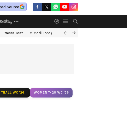
red Source
ಾಣಿಜ್ಯ
 Fitness Test
PM Modi Foreign Travel Expenditure
Valmiki Corporatio
TBALL WC '26
WOMEN T-20 WC '26