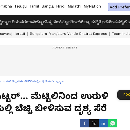
Prabha
Telugu
Tamil
Bangla
Hindi
Marathi
MyNation
Add Prefer
ದಿ
ಗ್ಯಾಲರಿ
ಮನರಂಜನೆ
ಜ್ಯೋತಿಷ್ಯ
ವೆಬ್‌ಸ್ಟೋರೀಸ್
ಜಿಲ್ಲಾ ಸುದ್ದಿ
ಕ್ರೀಡೆ
ಜೀವನಶೈಲಿ
ವ
savaraj Horatti
Bengaluru-Mangaluru Vande Bhatrat Express
Team India
ಂದ ಉರುಳಿ ಬಿದ್ದ ಮಗು, ಸಿಸಿಟಿವಿಯಲ್ಲಿ ಬೆಚ್ಚಿ ಬೀಳಿಸುವ ದೃಶ್ಯ ಸೆರೆ
 ಸಿಟ್ಟರ್… ಮೆಟ್ಟಿಲಿನಿಂದ ಉರುಳಿ
FOO
್ಲಿ ಬೆಚ್ಚಿ ಬೀಳಿಸುವ ದೃಶ್ಯ ಸೆರೆ