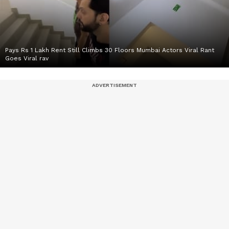
Pays Rs 1 Lakh Rent Still Climbs 30 Floors Mumbai Actors Viral Rant
Goes Viral rav