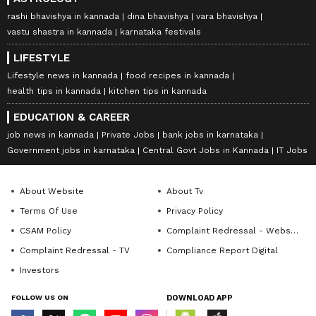
rashi bhavishya in kannada
dina bhavishya
vara bhavishya
vastu shastra in kannada
karnataka festivals
LIFESTYLE
Lifestyle news in kannada
food recipes in kannada
health tips in kannada
kitchen tips in kannada
EDUCATION & CAREER
job news in kannada
Private Jobs
bank jobs in karnataka
Government jobs in karnataka
Central Govt Jobs in Kannada
IT Jobs
About Website
About Tv
Terms Of Use
Privacy Policy
CSAM Policy
Complaint Redressal - Website
Complaint Redressal - TV
Compliance Report Digital
Investors
FOLLOW US ON
DOWNLOAD APP