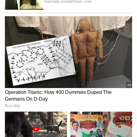
ನೆಟಿಜನ್ಸ್ ಏನಂದ್ರು?