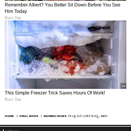
HOME
VIRAL NEWS
MUMBAI RAINS: ₹1 ಲಕ್ಷ ಮನೆ ಬಾಡಿಗೆ ಕೊಟ್ಟು , 30ನೇ ಮಹಡಿಗೆ ಮೆಟ್ಟಿಲು ಹತ್ತುವ ಮುಂಬೈ ನಟನ ವಿಡಿಯೋ ವೈರಲ್, ಇದೇನಿದು ಗೋಳು?