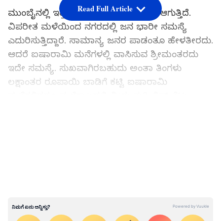
Read Full Article
ಮುಂಬೈನಲ್ಲಿ ಇತ್ತೀಚೆಗೆ ಭಾರೀ ಮಳೆಯಾಗಿದೆ, ಆಗುತ್ತಿದೆ.
ವಿಪರೀತ ಮಳೆಯಿಂದ ನಗರದಲ್ಲಿ ಜನ ಭಾರೀ ಸಮಸ್ಯೆ
ಎದುರಿಸುತ್ತಿದ್ದಾರೆ. ಸಾಮಾನ್ಯ ಜನರ ಪಾಡಂತೂ ಹೇಳತೀರದು.
ಆದರೆ ಐಷಾರಾಮಿ ಮನೆಗಳಲ್ಲಿ ವಾಸಿಸುವ ಶ್ರೀಮಂತರದು
ಇದೇ ಸಮಸ್ಯೆ. ಸುಖವಾಗಿರಬಹುದು ಅಂತಾ ತಿಂಗಳು
ಲಕ್ಷಾಂತರ ರೂಪಾಯಿ ಬಾಡಿಗೆ ಕಟ್ಟಿ ಐಷಾರಾಮಿ
ಮನೆಗಳಿದ್ದರೂ ಮಳೆಗಾಲದಲ್ಲಿ ನೀರು ನುಗ್ಗಿ ಲಿಫ್ಟ್ ಕೆಟ್ಟು
ನಿಂತಿವೆ! ಮೂವತ್ತು ಅಂತಸ್ತುಗಳ ಬಿಲ್ಡಿಂಗ್‌ನಲ್ಲಿ ಲಿಫ್ಟ್ ಕೆಟ್ಟರೆ
LATEST VIDEOS
ಮೇಲಿನ ಮಹಡಿಯಲ್ಲಿರುವವರ ಪರಿಸ್ಥಿತಿ ಏನಾಗಬೇಡ? ನಟ
ಮೋಹಿತ್ ಹಿರಾನಂದನಿ ಹಂಚಿಕೊಂಡಿರುವ ವಿಡಿಯೋ
ನೋಡಿ..
ವಿಡಿಯೋದಲ್ಲಿ ನಟ ಮೋಹಿತ್ ಹಿರಾನಂದಾನಿ ಹೇಳುತ್ತಾರೆ,
'ನಾವು ವಾಸವಿರುವುದು 'ಲಕ್ಸುರಿ' ಅಪಾರ್ಟ್‌ಮೆಂಟ್
ಅಂತಾನೇ ಇಲ್ಲಿ ಹೆಸರವಾಸಿ. ಅದೇ ಕಾರಣಕ್ಕೆ ಇಲ್ಲಿ ಬಂದು