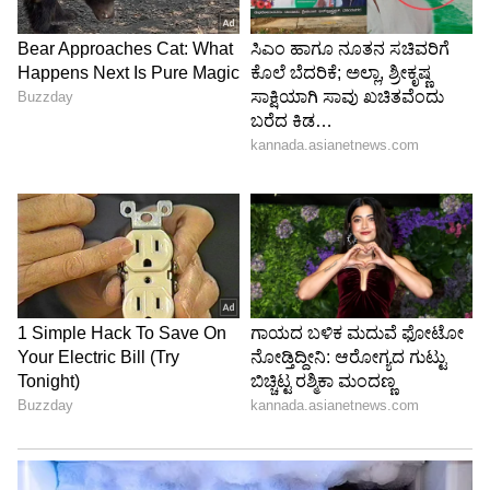
ಈ ವಿಡಿಯೋ ಆನ್‌ಲೈನ್‌ನಲ್ಲಿ, ಅದರಲ್ಲೂ ವಿಶೇಷವಾಗಿ
ದೊಡ್ಡ ನಗರಗಳ ಎತ್ತರದ ಕಟ್ಟಡಗಳಲ್ಲಿ ವಾಸಿಸುವವರ ನಡುವೆ
ವೇಗವಾಗಿ ವೈರಲ್ ಆಗಿದೆ. ವಿಡಿಯೋದಲ್ಲಿ ತೋರಿಸಿರುವ
ಸಮಸ್ಯೆಗಳು ತಮಗೂ ಎದುರಾಗಿವೆ ಎಂದು ಹಲವರು
ಕಮೆಂಟ್ ಮಾಡಿದ್ದಾರೆ. ಒಬ್ಬ ಬಳಕೆದಾರರು, 'ಮುಂಬೈನಲ್ಲಿ
ಲಕ್ಸುರಿ ಬಿಲ್ಡಿಂಗ್‌ಗಳು ಕೇವಲ ಬ್ರೋಶರ್‌ಗಳಲ್ಲಿ ಮಾತ್ರ
ಲಕ್ಸುರಿಯಾಗಿರುತ್ತವೆ ಅನ್ನೋದಕ್ಕೆ ಇದೇ ಕಾರಣ' ಎಂದು
ಪೋಸ್ಟ್ ಮಾಡಿದ್ದಾರೆ.
ಇನ್ನೊಬ್ಬರು, 'ಇಷ್ಟೊಂದು ಬಾಡಿಗೆ ಕಟ್ಟಿ, ಲಿಫ್ಟ್ ಮತ್ತು ನೀರಿನ
ಸಮಸ್ಯೆ ಎದುರಿಸುವುದೇ ನಿಜವಾದ ಮುಂಬೈ ಲೈಫ್'
ಎಂದಿದ್ದಾರೆ. ಮತ್ತೊಬ್ಬರು, 'ದಿನವಿಡೀ ದುಡಿದು ಬಂದು 30
ಮಹಡಿ ಮೆಟ್ಟಿಲು ಹತ್ತುವುದು ಶಿಕ್ಷೆಯಂತೆ ಇದೆಯೇ ಹೊರತು,
ಮನೆಗೆ ಬಂದ ಹಾಗೆ ಅನಿಸುವುದಿಲ್ಲ..' ಎಂದು ಕಮೆಂಟ್
ಮಾಡಿದ್ದಾರೆ.