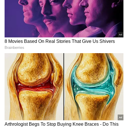
Related Articles
DOWNLOAD APP
Viral Office Notice: ಲಂಚ್ ಮುಗಿಸೋಕೆ 1 ನಿಮಿಷ
ತಡವಾದ್ರೆ 1 ಗಂಟೆ ಹೆಚ್ಚುವರಿ ಕೆಲ್ಸ, ಗಮನ ಸೆಳೆದ
ಆಫೀಸ್ ನೊಟೀಸ್
Viral Video: ಪೊಲೀಸ್ ಆಗ್ಬೇಕು ಅಂತ ಮನೆ ಬಿಟ್ಟು
ಬಂದ ಹುಡುಗಿ, ಮುಂಬೈನಲ್ಲಿ ಏನು ಮಾಡ್ತಿದ್ದಾಳೆ ನೋಡಿ!