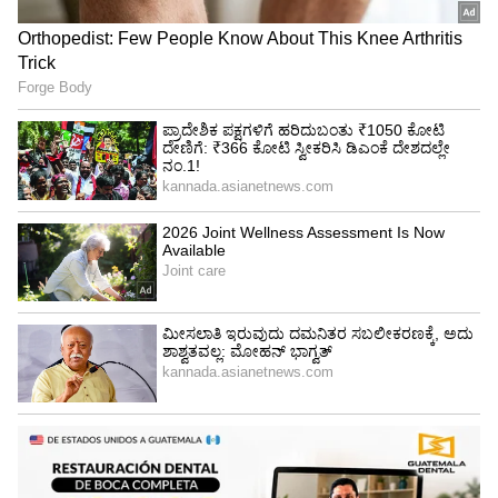
ಕನಕೋತ್ಸವದಲ್ಲಿ ರಿಷಬ್ ಶೆಟ್ಟಿ | Rishab
ಕಹಿ ಚಂದ್ರು ಮುಂತಾದವರು ನಟಿಸಿದ್ದಾರೆ. ಉತ್ತಮ್ ಮಧು
Shetty speech | Suvarna News
ನಿರ್ದೇಶನದ 'ಅಮೃತಧಾರೆ' ಧಾರಾವಾಹಿ ಈ ಮೂಲಕ
ಖುರ್ಚಿ ತುದೀಲಿ ಕೂರೋ ಹಾಗೆ ಮಾಡಿದೆ. ದಿನೇ ದಿನೇ
ಶೇ.50 ರಿಂದ ಶೇ.18 ಕ್ಕೆ TAX ಇಳಿಕೆ: ಮೋದಿ-
ಸೀರಿಯಲ್ ವೀಕ್ಷಕರ ಸಂಖ್ಯೆ ಹೆಚ್ಚಾಗುತ್ತಲೇ ಇದೆ. ಕತೆ
ಟ್ರಂಪ್ ಐತಿಹಾಸಿಕ ಒಪ್ಪಂದ | India US
ನಿರೂಪಣೆ ಜೊತೆಗೆ ಸೂಪರ್ರಾಗಿ ಅಭಿನಯಿಸ್ತಿರೋ ಕಲಾವಿದರ
Trade Deal | Party Rounds
ಬಗೆಗೂ ಒಳ್ಳೆ ಮಾತು ಕೇಳಿ ಬರುತ್ತಿದೆ.