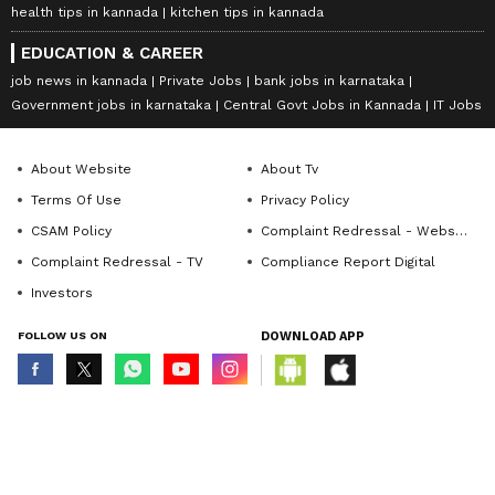
health tips in kannada
kitchen tips in kannada
EDUCATION & CAREER
job news in kannada
Private Jobs
bank jobs in karnataka
Government jobs in karnataka
Central Govt Jobs in Kannada
IT Jobs
About Website
About Tv
Terms Of Use
Privacy Policy
CSAM Policy
Complaint Redressal - Website
Complaint Redressal - TV
Compliance Report Digital
Investors
FOLLOW US ON
DOWNLOAD APP
© Copyright 2026 Asianxt Digital Technologies Private Limited (Formerly
known as Asianet News Media & Entertainment Private Limited) | All Rights
Reserved