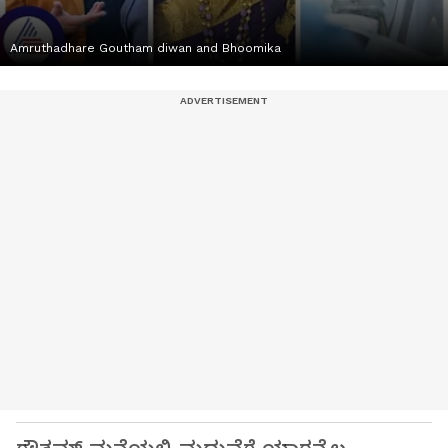
Amruthadhare Goutham diwan and Bhoomika