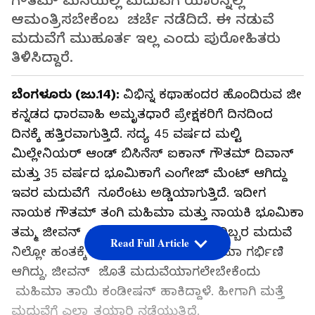
ಗೌತಮ್ ಮನೆಯಲ್ಲಿ ಮದುವೆಗೆ ಯಾರನ್ನೆಲ್ಲ
ಆಮಂತ್ರಿಸಬೇಕೆಂಬ ಚರ್ಚೆ ನಡೆದಿದೆ. ಈ ನಡುವೆ
ಮದುವೆಗೆ ಮುಹೂರ್ತ ಇಲ್ಲ ಎಂದು ಪುರೋಹಿತರು
ತಿಳಿಸಿದ್ದಾರೆ.
ಬೆಂಗಳೂರು (ಜು.14):
ವಿಭಿನ್ನ ಕಥಾಹಂದರ ಹೊಂದಿರುವ ಜೀ
ಕನ್ನಡದ ಧಾರವಾಹಿ ಅಮೃತಧಾರೆ ಪ್ರೇಕ್ಷಕರಿಗೆ ದಿನದಿಂದ
ದಿನಕ್ಕೆ ಹತ್ತಿರವಾಗುತ್ತಿದೆ. ಸದ್ಯ 45 ವರ್ಷದ ಮಲ್ಟಿ
ಮಿಲ್ಲೇನಿಯರ್ ಆಂಡ್ ಬಿಸಿನೆಸ್ ಐಕಾನ್ ಗೌತಮ್ ದಿವಾನ್
ಮತ್ತು 35 ವರ್ಷದ ಭೂಮಿಕಾಗೆ ಎಂಗೇಜ್ ಮೆಂಟ್ ಆಗಿದ್ದು
ಇವರ ಮದುವೆಗೆ ನೂರೆಂಟು ಅಡ್ಡಿಯಾಗುತ್ತಿದೆ. ಇದೀಗ
ನಾಯಕ ಗೌತಮ್‌ ತಂಗಿ ಮಹಿಮಾ ಮತ್ತು ನಾಯಕಿ ಭೂಮಿಕಾ
ತಮ್ಮ ಜೀವನ್ ಮಧ್ಯೆ ಗಲಾಟೆ ನಡೆದು ಅವರಿಬ್ಬರ ಮದುವೆ
Read Full Article
ನಿಲ್ಲೋ ಹಂತಕ್ಕೆ ಬಂದಿತ್ತು. ಒಂದು ಕಡೆ ಮಹಿಮಾ ಗರ್ಭಿಣಿ
ಆಗಿದ್ದು, ಜೀವನ್ ಜೊತೆ ಮದುವೆಯಾಗಲೇಬೇಕೆಂದು
ಮಹಿಮಾ ತಾಯಿ ಕಂಡೀಷನ್ ಹಾಕಿದ್ದಾಳೆ. ಹೀಗಾಗಿ ಮತ್ತೆ
ಮದುವೆಗೆ ಎಲ್ಲಾ ತಯಾರಿ ನಡೆಯುತ್ತಿದೆ.