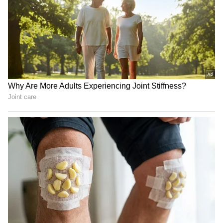
ಮದುಮಗಳ ಲುಕ್​ನಲ್ಲಿ
Bigg Boss ಮನೆಗೆ ನಿಮ್ಮನ್ನು
ಮಂಗಳೂರು ಪುಟ್ಟಿ ರಕ್ಷಿತಾ ಶೆಟ್ಟಿ-
ಸೆಲೆಕ್ಟ್​ ಮಾಡಲು ಬರ್ತಿದ್ದಾರೆ ಈ
ಇದರ ಗುಟ್ಟೇನು ಗೊತ್ತಾ?
ಹ್ಯಾಂಡ್​ಸಮ್​: ಅಗ್ನಿ ಪರೀಕ್ಷೆಯ
Something Special?
ತೀರ್ಪುಗಾರರು ಇವರೇ
ಆ ಯುವಕನ ಜೊತೆ
BBK 13: ನೀವು ಬಿಗ್ ಬಾಸ್‌ಗೆ
ಕಾಣಿಸಿಕೊಂಡ ಬೆನ್ನಲ್ಲೇ
ಹೋಗ್ಬೇಕಾ? ಲಾಲ್‌ಬಾಗ್ ಫ್ಲವರ್
ಮತ್ತೊಂದು ಬಿಗ್​ ಸರ್​ಪ್ರೈಸ್​
ಶೋನಲ್ಲಿ ಸಿಕ್ಕಿದೆ ಭರ್ಜರಿ
ಕೊಟ್ಟ Bigg Boss ಸ್ಪಂದನಾ
ಅವಕಾಶ!
LATEST VIDEOS
ರಾಜೇಶ್ ನಟರಂಗ, ಛಾಯಾ ಸಿಂಗ್, ಚಿತ್ರಾ ಶೆಣೈ, ವನಿತಾ
"ರಾಜಕೀಯ ಬೇಡ, ಸಿನಿಮಾನೇ ಪ್ರಾಣ":
ವಾಸು, ಶಶಿ ಹೆಗಡೆ, ಸಾರಾ ಅಣ್ಣಯ್ಯ, ಅಮೃತಾ ನಾಯ್ಕ್, ಸಿಹಿ