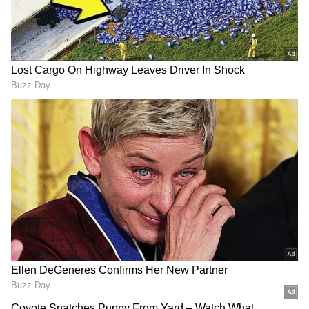
DOWNLOAD APP
ಕನ್ನಡ ಸಿನಿಮಾ (
Kannada Cinema News
), ಟಿವಿ
ಕಾರ್ಯಕ್ರಮಗಳು (
Kannada TV Shows
), ಸೆಲೆಬ್ರಿಟಿ
ಸುದ್ದಿಗಳು ಮತ್ತು ಇತ್ತೀಚಿನ ಸುದ್ದಿಗಳಿಗಾಗಿ ಏಷ್ಯಾನೆಟ್
ಸುವರ್ಣ ನ್ಯೂಸ್‌ನಲ್ಲಿ ಮನರಂಜನಾ ವಿಭಾಗ ನೋಡಿ.
ಸಿನಿಮಾ ವಿಮರ್ಶೆಗಳು (
Kannada Movies Review
),
ತಾರೆಯರ ಸಂದರ್ಶನಗಳು, ಧಾರಾವಾಹಿ ಅಪ್‌ಡೇಟ್ಸ್‌,
ತೆರೆಮರೆಯ ಕಥೆಗಳು,
OTT ರಿಲೀಸ್‌
ಗಳ ಬಗ್ಗೆ
ಮಾಹಿತಿಯೂ ಇಲ್ಲಿದೆ.