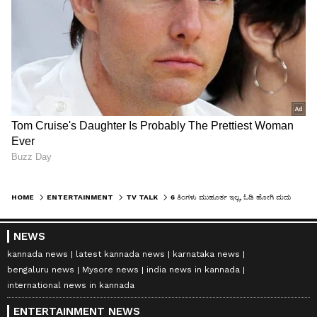
HOME
ENTERTAINMENT
TV TALK
6 ತಿಂಗಳು ಮುಹೂರ್ತ ಇಲ್ಲ, ಓಡಿ ಹೋಗಿ ಮದುವೆಯಾಗ್ತಾರಾ ಗೌತಮ್‌ -ಭೂಮಿಕಾ!
NEWS
kannada news
latest kannada news
karnataka news
bengaluru news
Mysore news
india news in kannada
international news in kannada
ENTERTAINMENT NEWS