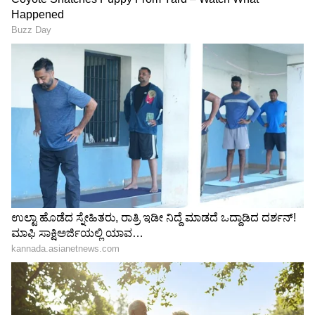
ಯಾಕೆಂದರೆ ಇನ್ನು 6 ತಿಂಗಳು ಮುಹೂರ್ತ ಇಲ್ಲಾ ಎಂದಾದರೆ
ಮಹಿಮಾ ಗರ್ಭಿಣಿ ಅನ್ನೋ ಸತ್ಯವನ್ನು ಮುಚ್ಚಿಡುವುದು
ಕಷ್ಟವಾಗಲಿದೆ. ಜೊತೆಗೆ ಗೌತಮ್ - ಭೂಮಿಕಾಳನ್ನು ಆದಷ್ಟು
ಬೇಗ ಮಗುವೆ ಆಗಬೇನ್ನುವುದು ಮಹಿಮಾಳ ತಾಯಿಗೆ
ಬಹುಮುಖ್ಯ ಉದ್ದೇಶ. ಹೀಗಾಗಿ ಯಾವುದೇ ಮುಹೂರ್ತ ಇಲ್ಲ
ಎನ್ನುವ ವಿಚಾರ ಶಾಕ್ ಕೊಟ್ಟಿದೆ.
ಬಿಕಿನಿಯಲ್ಲಿ ಸಖತ್ ಹಾಟ್ ಕಾಣಿಸಿದ ಕಿರುತೆರೆ ನಟಿ
ಐಶ್ವರ್ಯಾ ಸಿಂಧೋಗಿ
RECOMMENDED STORIES
ಹೀಗಾಗಿ ಇಂದಿನ ಎಪಿಸೋಡ್‌ ಅತ್ಯಂತ ಕುತೂಹಲ
ಮೂಡಿಸಿದೆ. ಮೊದಲು ಗೌತಮ್ -ಭೂಮಿಕಾ ಮದುವೆ ನಡೆದು
ಬಳಿಕ ಮಹಿಮಾ-ಜೀವನ್ ಮದುವೆ ನಡೆಯುತ್ತಾ? ಅಥವಾ
ಗೌತಮ್ ತಾಯಿಯ ಮುಂದಿನ ನಡೆಯೇನು ಎಂಬುದು ಇಂದಿನ
ಎಪಿಸೋಡ್‌ನಲ್ಲಿ ತಿಳಿಯಲಿದೆ.