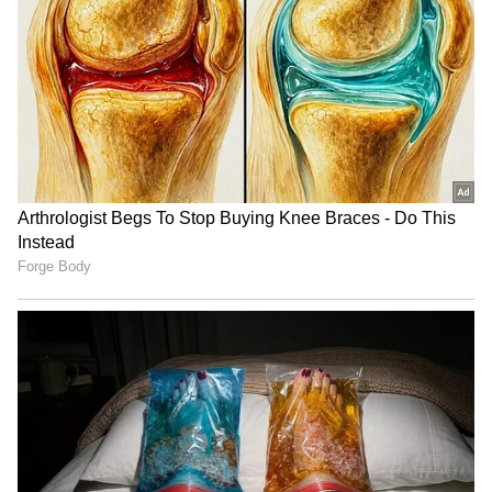
Shetty speech | Suvarna News
ಶೇ.50 ರಿಂದ ಶೇ.18 ಕ್ಕೆ TAX ಇಳಿಕೆ: ಮೋದಿ-
ಟ್ರಂಪ್ ಐತಿಹಾಸಿಕ ಒಪ್ಪಂದ | India US
Trade Deal | Party Rounds