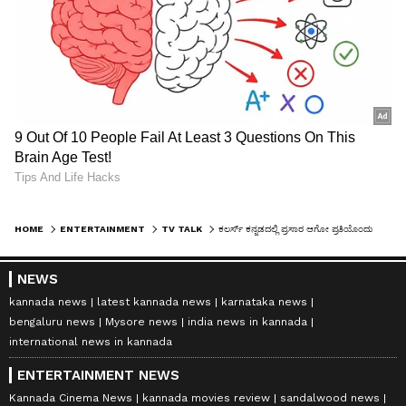
HOME
ENTERTAINMENT
TV TALK
ಕಲರ್ಸ್ ಕನ್ನಡದಲ್ಲಿ ಪ್ರಸಾರ ಆಗೋ ಪ್ರತಿಯೊಂದು ಧಾರಾವಾಹಿನಲ್ಲೂ ಎರಡೆರಡು ಹೀರೋಯಿನ್, ಥೂ
NEWS
kannada news
latest kannada news
karnataka news
bengaluru news
Mysore news
india news in kannada
international news in kannada
ENTERTAINMENT NEWS
Kannada Cinema News
kannada movies review
sandalwood news