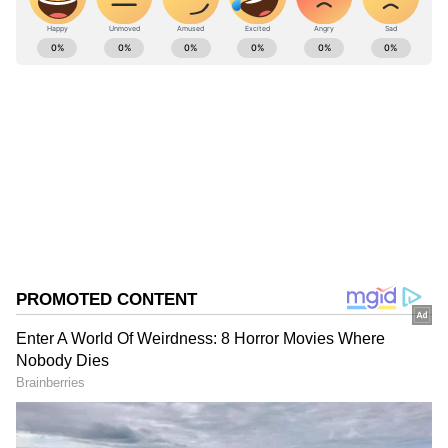
ABOUT THE AUTHOR
Shriram Bhat
SB
ಏಷ್ಯಾನೆಟ್ ಸುವರ್ಣನ್ಯೂಸ್.ಕಾಮ್‌ನಲ್ಲಿ ಉಪ ಸಂಪಾದಕ. ಸಿನಿಮಾ,
ಲೈಫ್‌ಸ್ಟೈಲ್, ರಾಜಕೀಯ ಸುದ್ದಿಗಳ ಬಗ್ಗೆ ಹೆಚ್ಚಿನ ಗಮನ
ನೀಡುತ್ತಿದ್ದೇನೆ. ಇಂಡಿಯನ್ ಎಕ್ಸ್‌ಪ್ರೆಸ್‌, ಒನ್‌ ಇಂಡಿಯಾ ಕನ್ನಡ
ಹಾಗೂ ವಿಜಯ ಕರ್ನಾಟಕ ವೆಬ್‌ನಲ್ಲಿ ಕೆಲಸ ಮಾಡಿದ ಅನುಭವವಿದೆ.
ಕಲರ್ಸ್ ಕನ್ನಡ
ಕಳೆದ 15 ವರ್ಷಗಳಿಂದ ನಿರಂತರ ಬರವಣಿಗೆ ಉದ್ಯೋಗದಲ್ಲಿದ್ದೇನೆ.
ಸುದ್ದಿ ಮಾಧ್ಯಮವಲ್ಲದೇ ಮನರಂಜನಾ ಮಾಧ್ಯಮದಲ್ಲೂ ಕೆಲಸ
Published :
Oct 26 2023, 04:56 PM IST
ಮಾಡಿದ್ದೇನೆ. ಉತ್ತರ ಕನ್ನಡ ಜಿಲ್ಲೆ ಶಿರಸಿ ಹುಟ್ಟೂರು. ಕರ್ನಾಟಕ
ವಿಶ್ವವಿದ್ಯಾಲಯ, ಧಾರವಾಡದಿಂದ ಕಲಾ ವಿಭಾಗದಲ್ಲಿ ಪದವಿ
ಪಡೆದಿದ್ದೇನೆ. ಸಾಮಾಜಿಕ ಕಳಕಳಿಗೆ ಹೆಚ್ಚಿನ ಆದ್ಯತೆ, ಮಾನವೀಯತೆಗೆ
ಮೊದಲ ಪ್ರಾಶಸ್ತ್ಯ.