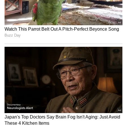
"ರಾಜಕೀಯ ಬೇಡ, ಸಿನಿಮಾನೇ ಪ್ರಾಣ":
ಕನಕೋತ್ಸವದಲ್ಲಿ ರಿಷಬ್ ಶೆಟ್ಟಿ | Rishab
Shetty speech | Suvarna News
ಶೇ.50 ರಿಂದ ಶೇ.18 ಕ್ಕೆ TAX ಇಳಿಕೆ: ಮೋದಿ-
ಟ್ರಂಪ್ ಐತಿಹಾಸಿಕ ಒಪ್ಪಂದ | India US
Trade Deal | Party Rounds