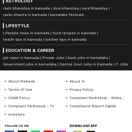
ASTROLOGY
rashi bhavishya in kannada
dina bhavishya
vara bhavishya
vastu shastra in kannada
karnataka festivals
LIFESTYLE
Lifestyle news in kannada
food recipes in kannada
health tips in kannada
kitchen tips in kannada
EDUCATION & CAREER
job news in kannada
Private Jobs
bank jobs in karnataka
Government jobs in karnataka
Central Govt Jobs in Kannada
IT Jobs
About Website
About Tv
Terms Of Use
Privacy Policy
CSAM Policy
Complaint Redressal - Website
Complaint Redressal - TV
Compliance Report Digital
Investors
FOLLOW US ON
DOWNLOAD APP