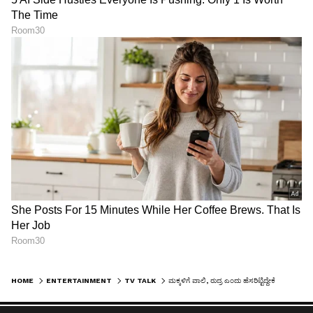
HOME
ENTERTAINMENT
TV TALK
ಮಕ್ಕಳಿಗೆ ವಾಲಿ, ರುದ್ರ ಎಂದು ಹೆಸರಿಟ್ಟಿದ್ದೇಕೆ ಕಾಂತಾರ ನಟ ಕಿಶೋರ್‌..