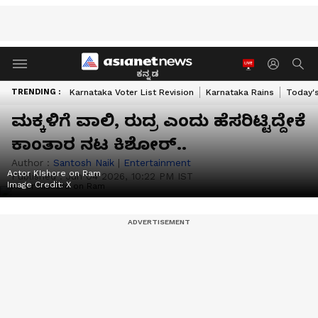
ಕನ್ನಡ
TRENDING :
Karnataka Voter List Revision
Karnataka Rains
Today'
ಮಕ್ಕಳಿಗೆ ವಾಲಿ, ರುದ್ರ ಎಂದು ಹೆಸರಿಟ್ಟಿದ್ದೇಕೆ
ಕಾಂತಾರ ನಟ ಕಿಶೋರ್‌..
Author :
Santosh Naik
|
Entertainment
Actor KIshore on Ram
Published :
Jun 04 2026, 10:22 PM IST
Image Credit:
‍X