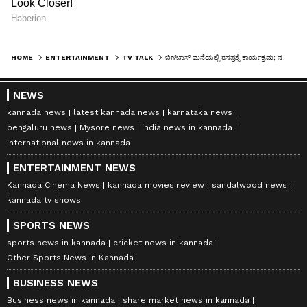
HOME
ENTERTAINMENT
TV TALK
ಬಿಗ್‌ಬಾಸ್‌ ಮನೆಯಲ್ಲಿ ರಸಪ್ರಶ್ನೆ ಕಾರ್ಯಕ್ರಮ; ನವೆಂಬರ್ 14 ಎಂದು ಕಿರುಚಿದ ಅವಿನಾಶ್ ಶೆಟ್ಟಿಗೆ ಮುಖಭಂಗ!
NEWS
kannada news
latest kannada news
karnataka news
bengaluru news
Mysore news
india news in kannada
international news in kannada
ENTERTAINMENT NEWS
Kannada Cinema News
kannada movies review
sandalwood news
kannada tv shows
SPORTS NEWS
sports news in kannada
cricket news in kannada
Other Sports News in Kannada
BUSINESS NEWS
Business news in kannada
share market news in kannada