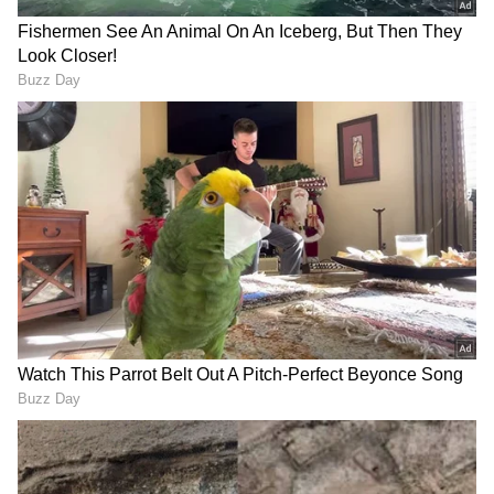
RECOMMENDED STORIES
'ಅಮೃತಧಾರೆ'ಯಲ್ಲಿ ನಾಗತಿಹಳ್ಳಿ
YouTuber Driving license
ಚಂದ್ರಶೇಖರ್ ಸಿನಿಮಾದ ನೆನಪು..
Suspend: ಕುಡಿದು ಕಾರು ಓಡಿಸಿದ
ಭೂಮಿಕಾ ಬಗ್ಗೆ ಅಭಿಮಾನಿಗಳಲ್ಲಿ
'ಯೂಟ್ಯೂಬರ್ ಧನ್ಯ' ಲೈಸೆನ್ಸ್ 3
ಶುರುವಾಯ್ತು ಆತಂಕ!
ತಿಂಗಳು ಸಸ್ಪೆಂಡ್!