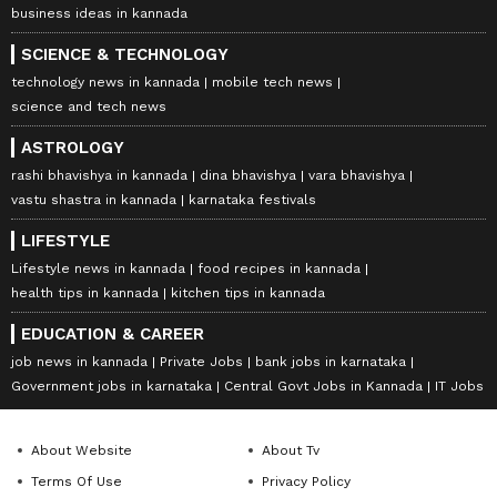
business ideas in kannada
SCIENCE & TECHNOLOGY
technology news in kannada
mobile tech news
science and tech news
ASTROLOGY
rashi bhavishya in kannada
dina bhavishya
vara bhavishya
vastu shastra in kannada
karnataka festivals
LIFESTYLE
Lifestyle news in kannada
food recipes in kannada
health tips in kannada
kitchen tips in kannada
EDUCATION & CAREER
job news in kannada
Private Jobs
bank jobs in karnataka
Government jobs in karnataka
Central Govt Jobs in Kannada
IT Jobs
About Website
About Tv
Terms Of Use
Privacy Policy