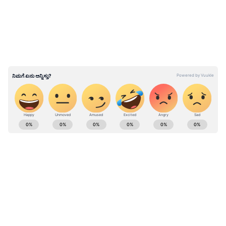
ತಾಳಿ ಬಿಗಿಯಾಗಿ ಕಟ್ಟಪ್ಪ, ಹೊಸ ಗ್ಲಾಸು ಅಷ್ಟೊಂದ್
ಬಿಗಿಯಾಗಿ ಕಟ್ಬೇಡ; ಏನಿದು ಲಕ್ಷ್ಮೀ ನಿವಾಸ ಕಥೆ!
ABOUT THE AUTHOR
Shriram Bhat
SB
ಏಷ್ಯಾನೆಟ್ ಸುವರ್ಣನ್ಯೂಸ್.ಕಾಮ್‌ನಲ್ಲಿ ಉಪ ಸಂಪಾದಕ. ಸಿನಿಮಾ,
ಲೈಫ್‌ಸ್ಟೈಲ್, ರಾಜಕೀಯ ಸುದ್ದಿಗಳ ಬಗ್ಗೆ ಹೆಚ್ಚಿನ ಗಮನ
ನೀಡುತ್ತಿದ್ದೇನೆ. ಇಂಡಿಯನ್ ಎಕ್ಸ್‌ಪ್ರೆಸ್‌, ಒನ್‌ ಇಂಡಿಯಾ ಕನ್ನಡ
ಹಾಗೂ ವಿಜಯ ಕರ್ನಾಟಕ ವೆಬ್‌ನಲ್ಲಿ ಕೆಲಸ ಮಾಡಿದ ಅನುಭವವಿದೆ.
ಕಲರ್ಸ್ ಕನ್ನಡ
ಕಳೆದ 15 ವರ್ಷಗಳಿಂದ ನಿರಂತರ ಬರವಣಿಗೆ ಉದ್ಯೋಗದಲ್ಲಿದ್ದೇನೆ.
ಕಿಚ್ಚ ಸುದೀಪ್
ಸುದ್ದಿ ಮಾಧ್ಯಮವಲ್ಲದೇ ಮನರಂಜನಾ ಮಾಧ್ಯಮದಲ್ಲೂ ಕೆಲಸ
Published :
Nov 29 2023, 11:26 AM IST
ಮಾಡಿದ್ದೇನೆ. ಉತ್ತರ ಕನ್ನಡ ಜಿಲ್ಲೆ ಶಿರಸಿ ಹುಟ್ಟೂರು. ಕರ್ನಾಟಕ
ವಿಶ್ವವಿದ್ಯಾಲಯ, ಧಾರವಾಡದಿಂದ ಕಲಾ ವಿಭಾಗದಲ್ಲಿ ಪದವಿ