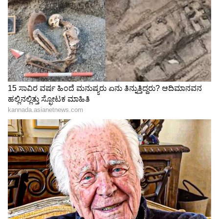
Karna Serial: ರಮೇಶ್​- ಮಾಲತಿ
Brahmagantu ಸೀರಿಯಲ್​
ಡಿವೋರ್ಸ್ ತಡೆಯಲು ಕರ್ಣನ 25
ಮುಗಿವ ಹೊತ್ತಲ್ಲೇ ವೀಕ್ಷಕರಿಗೆ
ಕೋಟಿಯ ಆಟ- ಬಲೆಗೆ ಬಿದ್ದ
ಗುಡ್​ನ್ಯೂಸ್​ ಕೊಟ್ಟ ದೀಪಾ, ಚಿರು
ಸಂಜಯ್​
LATEST VIDEOS
"ರಾಜಕೀಯ ಬೇಡ, ಸಿನಿಮಾನೇ ಪ್ರಾಣ":
ಕನಕೋತ್ಸವದಲ್ಲಿ ರಿಷಬ್ ಶೆಟ್ಟಿ | Rishab
Shetty speech | Suvarna News
ಶೇ.50 ರಿಂದ ಶೇ.18 ಕ್ಕೆ TAX ಇಳಿಕೆ: ಮೋದಿ-
ಟ್ರಂಪ್ ಐತಿಹಾಸಿಕ ಒಪ್ಪಂದ | India US
Trade Deal | Party Rounds