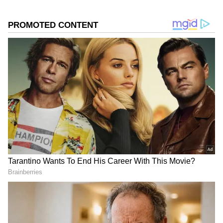
ಪಡೆದಿದ್ದೇನೆ. ಸಾಮಾಜಿಕ ಕಳಕಳಿಗೆ ಹೆಚ್ಚಿನ ಆದ್ಯತೆ, ಮಾನವೀಯತೆಗೆ
ಮೊದಲ ಪ್ರಾಶಸ್ತ್ಯ.
ಇಷ್ಟು ಸುಲಭದ ಪ್ರಶ್ನೆಗೆ ಅಷ್ಟೇ ಉತ್ಸಾಹದಿಂದ ಎದ್ದುನಿಂತ
ಅವಿನಾಶ್‌ ಶೆಟ್ಟಿ, ‘ನವೆಂಬರ್ 14’ ಎಂದು ಕಿರುಚಿದ್ದಾರೆ!
ಪ್ರಶ್ನೆಯನ್ನೇ ಅರ್ಥಮಾಡಿಕೊಳ್ಳುವ ವ್ಯವಧಾನ ಇಲ್ಲದವರು
ಸರಿಯಾದ ಉತ್ತರ ಕೊಡಲು ಹೇಗೆ ಸಾಧ್ಯ? ಎರಡನೇ ಪ್ರಶ್ನೆ
ಇನ್ನೂ ಸುಲಭವಾಗಿತ್ತು… ‘ಕನ್ನಡ ವರ್ಣಮಾಲೆಯಲ್ಲಿ ಒಟ್ಟೂ
ಎಷ್ಟು ಅಕ್ಷರಗಳಿವೆ?’
ಈ ಪ್ರಶ್ನೆಗೆ ಯಾರಾದರೂ ಉತ್ತರಿಸಿದರಾ? ಆ ಉತ್ತರ
ಸರಿಯಾಗಿತ್ತಾ?
DOWNLOAD APP
ನನಗೆ ಪ್ರೀತಿ ಬೇಕಿತ್ತು ಅನುಕಂಪವಲ್ಲ, ಬಿಗ್ ಬಾಸ್ ಮನೆ
ಅದನ್ನು ಕೊಟ್ಟಿದೆ; ನೀತು ವನಜಾಕ್ಷಿ