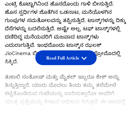
ಎಂಟ್ರಿ ಕೊಟ್ಟಾಗಿನಿಂದ ಹೊಸದೊಂದು ಗಾಳಿ ಬೀಸುತ್ತಿದೆ.
ಹೊಸ ಸ್ಪರ್ಧಿಗಳ ಜೊತೆಗಿನ ಒಡನಾಟ, ಮನೆಯೊಳಗಿನ
ಗುಂಪುಗಳ ಸಮತೋಲವನ್ನು ತಪ್ಪಿಸುತ್ತಿದೆ. ಟಾಸ್ಕ್‌ಗಳನ್ನು ದಿಕ್ಕು
ದೆಸೆಗಳನ್ನು ಬದಲಿಸುತ್ತಿದೆ. ಅಷ್ಟೇ ಅಲ್ಲ, ಟಫ್‌ ಟಾಸ್ಕ್‌ಗಳಲ್ಲಿ
ದಣಿದಿದ್ದ ಮನೆಯವರಿಗೆ ಮಜವಾದ ಟಾಸ್ಕ್‌ಗಳು
ಎದುರಾಗುತ್ತಿವೆ. ಇಂಥದೊಂದು ಟಾಸ್ಕ್‌ನ ಝಲಕ್
JioCinema ಬಿಡುಗಡೆ ಮಾಡಿರುವ ಬೆಳಗಿನ ಪ್ರೋಮೊದಲ್ಲಿ
Read Full Article
ಸಿಕ್ಕಿದೆ.
ತುಕಾಲಿ ಸಂತೋಷ್ ಮತ್ತು ಮೈಕಲ್ ಇಬ್ಬರೂ ಕೇಕ್‌ ಅನ್ನು
ತಿನ್ನುತ್ತಿದ್ದಾರೆ. ಯಾರು ಮೊದಲು ತಿಂದು ತಮ್ಮ ತಲೆಮೇಲೆ
ಕಟ್ಟಿಕೊಂಡಿರುವ ಗಂಟೆಯನ್ನು ಬಾರಿಸುತ್ತಾರೋ ಅವರಿಗೆ
ಮಾತ್ರ ಪ್ರಶ್ನೆಯನ್ನು ಕೇಳುವ ಅಧಿಕಾರ ಸಿಗುತ್ತದೆ. ಈ ಆಟದಲ್ಲಿ
ಮೈಕಲ್ ಮೊದಲು ತಿಂದು ತಲೆಮೇಲಿನ ಗಂಟೆ ಬಾರಿಸಿದ್ದಾರೆ.
ಅವರ ಮೊದಲ ಪ್ರಶ್ನೆ ಹೀಗಿತ್ತು: ‘ಯಾರ ಜನ್ಮದಿನವನ್ನು ಮಕ್ಕಳ
LATEST VIDEOS
ಜನ್ಮದಿನಾಚರಣೆಯನ್ನಾಗಿ ಆಚರಿಸುತ್ತಾರೆ?