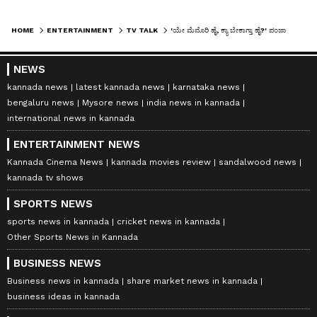
HOME
ENTERTAINMENT
TV TALK
'ಯೇ ಮೆಮೊರಿ ಹೈ, ಕ್ಯಾ ಬೇಕಾಗ್ತಾ ಹೈ?' ಪಂಜಾಬ್​ ಗಾಯಕನ ಜೊತೆ ಏನಮ್ಮಾ ಅನುಶ್ರೀ ಇದು?
NEWS
kannada news
latest kannada news
karnataka news
bengaluru news
Mysore news
india news in kannada
international news in kannada
ENTERTAINMENT NEWS
Kannada Cinema News
kannada movies review
sandalwood news
kannada tv shows
SPORTS NEWS
sports news in kannada
cricket news in kannada
Other Sports News in Kannada
BUSINESS NEWS
Business news in kannada
share market news in kannada
business ideas in kannada