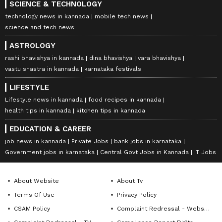
SCIENCE & TECHNOLOGY
technology news in kannada
mobile tech news
science and tech news
ASTROLOGY
rashi bhavishya in kannada
dina bhavishya
vara bhavishya
vastu shastra in kannada
karnataka festivals
LIFESTYLE
Lifestyle news in kannada
food recipes in kannada
health tips in kannada
kitchen tips in kannada
EDUCATION & CAREER
job news in kannada
Private Jobs
bank jobs in karnataka
Government jobs in karnataka
Central Govt Jobs in Kannada
IT Jobs
About Website
About Tv
Terms Of Use
Privacy Policy
CSAM Policy
Complaint Redressal - Website