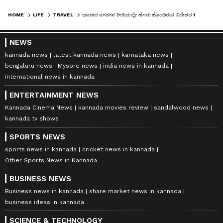
HOME
LIFE
TRAVEL
ಭಾರತದ ನಗರಗಳ ರೀತಿಯಲ್ಲೇ ಹೆಸರು ಹೊಂದಿರುವ ವಿದೇಶದ 10 ಸ್ಥಳಗಳು!
NEWS
kannada news
latest kannada news
karnataka news
bengaluru news
Mysore news
india news in kannada
international news in kannada
ENTERTAINMENT NEWS
Kannada Cinema News
kannada movies review
sandalwood news
kannada tv shows
SPORTS NEWS
sports news in kannada
cricket news in kannada
Other Sports News in Kannada
BUSINESS NEWS
Business news in kannada
share market news in kannada
business ideas in kannada
SCIENCE & TECHNOLOGY