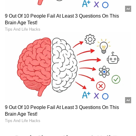
ತಾಣವಾಗುವುದರಲ್ಲಿ ಆಶ್ಚರ್ಯವಿಲ್ಲ. ಇಂದ್ರೇಶ್ವರ
ದೇವಾಲಯದ ಕಾರಣದಿಂದಾಗಿ ಇಂದೋರ್ ಗೆ ಈ ಹೆಸರು
ಬಂದಿದೆ. ಪಶ್ಚಿಮ ವರ್ಜೀನಿಯಾದಲ್ಲಿ ಇಂದೋರ್ ಇದೆ ಆದರೆ
ಈ ಎರಡು ಹೆಸರುಗಳು ಯಾವುದೇ ಸಂಪರ್ಕವಿಲ್ಲ. ಇದು
ಹೀಬ್ರೂ ಬೈಬಲ್‌ನಲ್ಲಿ ಉಲ್ಲೇಖಿಸಲಾದ ಎಂಡೋರ್‌ನಿಂದ ತನ್ನ
ಹೆಸರನ್ನು ಪಡೆದ ಸಮುದಾಯವಾಗಿದೆ.
ಕೋಲ್ಕತ್ತ (Calcutta)-ಪಶ್ಚಿಮ ಬಂಗಾಳ, ಅಮೆರಿಕ:
ಈಗ
ಕೋಲ್ಕತ್ತಾ ಎಂದು ಕರೆಯಲ್ಪಡುವ ಕಲ್ಕತ್ತಾ, ಕಲೆ ಮತ್ತು
ಸಂಸ್ಕೃತಿಯ ಸಮ್ಮಿಲನವು ಹೊಸ ಎತ್ತರವನ್ನು ಪಡೆದ
ನಗರವಾಗಿದೆ. ಇದು ರವೀಂದ್ರನಾಥ ಠಾಕೂರರ ಜನ್ಮಸ್ಥಳ.
ಅಷ್ಟೇ ಅಲ್ಲ ಅನೇಕ ಹೆಸರಾಂತ ವ್ಯಕ್ತಿಗಳು ಇಲ್ಲಿ ಹುಟ್ಟಿದ್ದಾರೆ
ಮತ್ತು ಇದು ಭಾರತೀಯ ಇತಿಹಾಸದಲ್ಲಿ ಮಹತ್ತರವಾದ
ಪಾತ್ರವನ್ನು ವಹಿಸುತ್ತದೆ. ರೋಮಾಂಚಕ ಸಂಸ್ಕೃತಿ,
ವಾಸ್ತುಶಿಲ್ಪದ ಕಟ್ಟಡಗಳು, ಬೀದಿ ಆಹಾರದ ವ್ಯಾಪಕ ಶ್ರೇಣಿಯ
ಮತ್ತು ಕಲಾ ವಸ್ತುಸಂಗ್ರಹಾಲಯಗಳು ಕೋಲ್ಕತ್ತಾವನ್ನು
ಹೃದಯಕ್ಕೆ ಇನ್ನಷ್ಟು ಹತ್ತಿರ ಮಾಡಿದೆ. ಈ ಪ್ರಮುಖ ನಗರವು