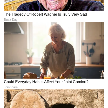
ಢಾಕಾ (Dhaka)-ಬಿಹಾರ, ಬಾಂಗ್ಲಾದೇಶ:
ಬಾಂಗ್ಲಾದೇಶದ
ರಾಜಧಾನಿ ಢಾಕಾ ಬಗ್ಗೆ ನಾವೆಲ್ಲರೂ ಕೇಳಿದ್ದೇವೆ.
ವೈವಿಧ್ಯಮಯ ಪಾಕಪದ್ಧತಿ, ಸಂಸ್ಕೃತಿ, ಕಲೆ ಮತ್ತು ಹಬ್ಬಗಳು
ಢಾಕಾವನ್ನು ಸಾಂಸ್ಕೃತಿಕ ಸಾಮರಸ್ಯದ ಕೇಂದ್ರವನ್ನಾಗಿ