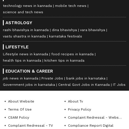
technology news in kannada
mobile tech news
science and tech news
ASTROLOGY
rashi bhavishya in kannada
dina bhavishya
vara bhavishya
vastu shastra in kannada
karnataka festivals
LIFESTYLE
Lifestyle news in kannada
food recipes in kannada
health tips in kannada
kitchen tips in kannada
EDUCATION & CAREER
job news in kannada
Private Jobs
bank jobs in karnataka
Government jobs in karnataka
Central Govt Jobs in Kannada
IT Jobs
About Website
About Tv
Terms Of Use
Privacy Policy
CSAM Policy
Complaint Redressal - Website
Complaint Redressal - TV
Compliance Report Digital