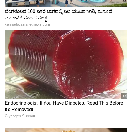
"ರಾಜಕೀಯ ಬೇಡ, ಸಿನಿಮಾನೇ ಪ್ರಾಣ":
ಕನಕೋತ್ಸವದಲ್ಲಿ ರಿಷಬ್ ಶೆಟ್ಟಿ | Rishab
Shetty speech | Suvarna News
ಶೇ.50 ರಿಂದ ಶೇ.18 ಕ್ಕೆ TAX ಇಳಿಕೆ: ಮೋದಿ-
ಟ್ರಂಪ್ ಐತಿಹಾಸಿಕ ಒಪ್ಪಂದ | India US
Trade Deal | Party Rounds