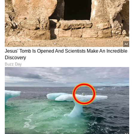
ಮಾಡಿತು. ಈಗ, ಭಾರತದಲ್ಲಿನ ಮತ್ತೊಂದು ಢಾಕಾ
ನಮಗೆಲ್ಲರಿಗೂ ತಿಳಿದಿದೆಯೇ? ಇದು ಬಾಂಗ್ಲಾದೇಶದ
ಢಾಕಾದಷ್ಟು ಪ್ರಸಿದ್ಧವಾಗಿಲ್ಲ. ಆದರೆ ಈ ಸ್ಥಳವು ವಿಧಾನಸಭಾ
ಕ್ಷೇತ್ರ ಎಂಬ ಮಹತ್ವವನ್ನು ಹೊಂದಿದೆ.