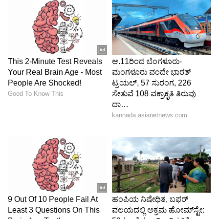
ತಿರುಮಣಿಮುತಾರು ನದಿಯ ದಡದಲ್ಲಿದೆ. ಇದು
ತಮಿಳುನಾಡಿನ ಒಂದು ನಗರ. ಈ ನಗರವು ಉಕ್ಕಿಗೆ
ಹೆಸರುವಾಸಿಯಾಗಿದೆ ಆದರೆ ಇದು ಸುಂದರವಾದ ಸೌಂದರ್ಯ
ಮತ್ತು ಅನೇಕ ದೇವಾಲಯಗಳನ್ನು ಹೊಂದಿದೆ. ಕೆಲವು ಪ್ರಸಿದ್ಧ
ದೇವಾಲಯಗಳೆಂದರೆ ಸುಗವನೇಶ್ವರರ್ ದೇವಾಲಯ,
ಅರುಲ್ಮಿಗು ಕೊಟ್ಟೈ ಪೆರಿಯ ಮಾರಿಯಮ್ಮನ್ ದೇವಾಲಯ
ಮತ್ತು ಇಸ್ಕಾನ್ ದೇವಾಲಯ. ಈ ಜಗತ್ತಿನಲ್ಲಿ ಮತ್ತೊಂದು
ಸೇಲಂ ಇದೆ ಆದರೆ ಭಾರತದಲ್ಲಿ ಅಲ್ಲ. ಈ ಎರಡು ಹೆಸರುಗಳು
ಸಂಪರ್ಕ ಹೊಂದಿಲ್ಲದಿದ್ದರೂ. ಈ ಸೇಲಂ ಮ್ಯಾಸಚೂಸೆಟ್ಸ್‌ನ
ಐತಿಹಾಸಿಕ ನಗರವಾಗಿದೆ. ಈಗ ಪ್ರವಾಸಿ ಪ್ರದೇಶವಾಗಿದೆ.
ಹೌಸ್ ಆಫ್ ಸೆವೆನ್ ಗೇಬಲ್ಸ್, ಸೇಲಂ ಸ್ಟೇಟ್ ಯೂನಿವರ್ಸಿಟಿ,
ಸೇಲಂ ಮ್ಯಾರಿಟೈಮ್ ನ್ಯಾಷನಲ್ ಹಿಸ್ಟಾರಿಕ್ ಸೈಟ್, ಪೀಬಾಡಿ
ಎಸೆಕ್ಸ್ ಮ್ಯೂಸಿಯಂ ಮತ್ತು ಸೇಲಂ ವಿಲೋಸ್ ಪಾರ್ಕ್ ಈ
ನಗರದಲ್ಲಿದೆ.
ಬಾಲಿ (Bali)-ರಾಜಸ್ಥಾನ, ಇಂಡೋನೇಷ್ಯಾ:
ಮಿತ್ತರಿ