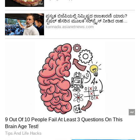
ಸೇಲಂ (Salem)-ತಮಿಳುನಾಡು, ಅಮೆರಿಕ:
ಸೇಲಂ