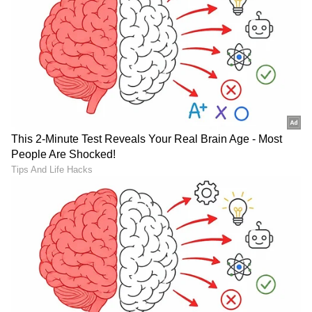
ಆಹಾರದವರೆಗೆ, ಲಕ್ನೋ ಭಾರತದಲ್ಲಿ ಪ್ರಮುಖ ಸ್ಥಾನವನ್ನು
ಹೊಂದಿದೆ. ಇದು ಸಂಗೀತ ಮತ್ತು ಕಲೆಯ ಹೃದಯವಾಗಿದೆ.
ಆದರೆ ಭಾರತದಲ್ಲಿ ಅಲ್ಲದ ಇನ್ನೊಂದು ಲಕ್ನೋ ಇದೆ. ಈ
ಲಕ್ನೋ ಒಂದು ಸಣ್ಣ ಪ್ರದೇಶವಾಗಿದೆ ಮತ್ತು ಅದರ ಸ್ಥಳೀಯ
ಮುನ್ಸಿಪಲ್ ಕಾರ್ಪೊರೇಶನ್‌ನಿಂದ ಆಡಳಿತ
ನಡೆಸಲ್ಪಡುವುದಿಲ್ಲ. ಲಕ್ನೋ ನಗರವು ಯುನೈಟೆಡ್ ಸ್ಟೇಟ್ಸ್‌ನ
ಪೆನ್ಸಿಲ್ವೇನಿಯಾದ ಡೌಫಿನ್ ಕೌಂಟಿಯಲ್ಲಿದೆ. ಇದನ್ನು
ಭಾರತೀಯ ನಗರವಾದ ಲಕ್ನೋದ ನಂತರ ಹೆಸರಿಸಲಾಯಿತು.
ಲಕ್ನೋ ಎಂದು ಒಂದೇ ಹೆಸರನ್ನು ಹೊಂದಿರುವ ಈ ಎರಡು
ಸ್ಥಳಗಳು ಮಾತ್ರ ಇವೆ ಎಂದು ನೀವು ಭಾವಿಸಿದರೆ, ಅದು
ತಪ್ಪಾಗುತ್ತದೆ. ಪಶ್ಚಿಮ ವರ್ಜೀನಿಯಾ, ದಕ್ಷಿಣ ಕೆರೊಲಿನಾ ಮತ್ತು
ಮಿನ್ನೇಸೋಟದಲ್ಲಿ ಕೂಡ ಲಕ್ನೋ ಇದೆ.
ಇಂದೋರ್ (Indore)-ಮಧ್ಯಪ್ರದೇಶ, ಅಮೆರಿಕ:
ಮಂತ
ಇತಿಹಾಸ, ಕ್ಷಿಪ್ರ ಕೈಗಾರಿಕೀಕರಣ, ಅದ್ಭುತ ಅರಮನೆಗಳು,
ಪ್ರಸಿದ್ಧ ಆಹಾರಗಳು ಮತ್ತು ರಾತ್ರಿ ಮಾರುಕಟ್ಟೆಗಳೊಂದಿಗೆ
ಹೆಮ್ಮೆಪಡುವ ಇಂದೋರ್ ಪ್ರವಾಸಿಗರಿಗೆ ಅತ್ಯುತ್ತಮ