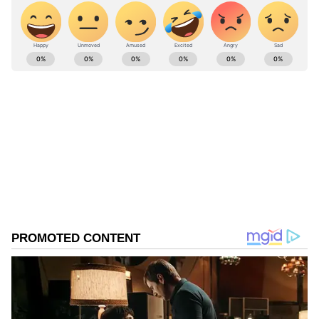
ಹೆಸರುಗಳು ಒಂದೇ ರೀತಿಯ ಉಚ್ಚಾರಣೆಯನ್ನು ಹೊಂದಿವೆ.
ABOUT THE AUTHOR
Santosh Naik
SN
ನಾನು ಏಷ್ಯಾನೆಟ್ ಸುವರ್ಣ ನ್ಯೂಸ್.ಕಾಂನಲ್ಲಿ ಮುಖ್ಯ
ಉಪಸಂಪಾದಕ. ಉತ್ತರ ಕನ್ನಡ ಜಿಲ್ಲೆಯ ಭಟ್ಕಳದವನು. 13
ವರ್ಷಗಳಿಂದಲೂ ಮಾಧ್ಯಮದಲ್ಲಿದ್ದೇನೆ. ಉಜಿರೆಯ ಎಸ್‌ಡಿಎಂ
ಕಾಲೇಜಿನಲ್ಲಿ ಪತ್ರಿಕೋದ್ಯಮ ಪದವಿ. ಹೊಸದಿಗಂತದ ಮೂಲಕ
ದೆಹಲಿ
ಮಾಧ್ಯಮ ಜಗತ್ತಿಗೆ ಕಾಲಿಟ್ಟವನು. ಕ್ರೀಡಾ ವರದಿಯಲ್ಲಿ ಹೆಚ್ಚು ಆಸಕ್ತಿ.
ಭಾರತ
ಆದರೆ, ಡಿಜಿಟಲ್ ಮಾಧ್ಯಮ ಎಲ್ಲ ವಿಷಯದಲ್ಲೂ ಪಳಗಿಸಿದೆ.
ವಿಜಯವಾಣಿ, ಸ್ಟಾರ್‌ ಸ್ಪೋರ್ಟ್ಸ್‌ನಲ್ಲಿ ಕೆಲಸ ಮಾಡಿದ್ದೇನೆ. ಓದು,
ಪ್ರವಾಸ ನೆಚ್ಚಿನ ಹವ್ಯಾಸ