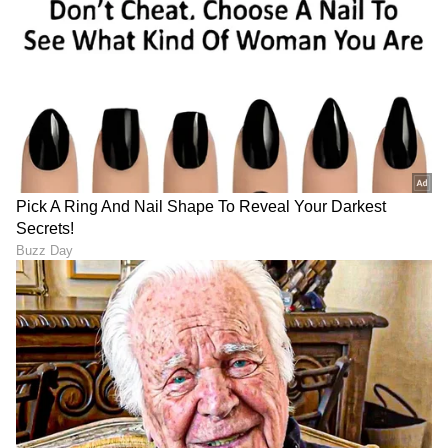
ತನ್ನ ಹೆಸರನ್ನು ಓಹಿಯೋದೊಂದಿಗೆ ಹಂಚಿಕೊಂಡಿದೆ.
ಓಹಿಯೋದಲ್ಲಿ ಕಲ್ಕತ್ತಾ ಎಂಬ ಸ್ಥಳವಿದೆ. ವಿಲಿಯಂ ಫೌಲ್ಕ್ಸ್‌ನ
ಕಾರಣದಿಂದಾಗಿ ಇದನ್ನು ಕೆಲವು ಹಂತಗಳಲ್ಲಿ "ಫೌಕ್ಸ್‌ಟೌನ್"
ಎಂದು ಕರೆಯಲಾಯಿತು. ಅಲ್ಲಿ ಮೊದಲ ಇಟ್ಟಿಗೆಯ
ಮನೆಯನ್ನು ಕಟ್ಟಿಸಿದ್ದು ಇವರೇ. ನಂತರ ಇದನ್ನು ಭಾರತದ
ಕೋಲ್ಕತ್ತಾ ಹೆಸರಿನಂತೆ ಮರುನಾಮಕರಣ ಮಾಡಲಾಯಿತು.