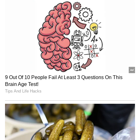
LATEST VIDEOS
"ರಾಜಕೀಯ ಬೇಡ, ಸಿನಿಮಾನೇ ಪ್ರಾಣ":
ಕನಕೋತ್ಸವದಲ್ಲಿ ರಿಷಬ್ ಶೆಟ್ಟಿ | Rishab
Shetty speech | Suvarna News
ಶೇ.50 ರಿಂದ ಶೇ.18 ಕ್ಕೆ TAX ಇಳಿಕೆ: ಮೋದಿ-
ಟ್ರಂಪ್ ಐತಿಹಾಸಿಕ ಒಪ್ಪಂದ | India US
Trade Deal | Party Rounds