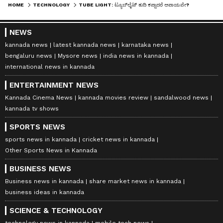
HOME
TECHNOLOGY
TUBE LIGHT: ಟ್ಯೂಬ್‌ಲೈಟ್ ತುದಿ ಕಪ್ಪಾದರೆ ಅಪಾಯವೇ? ಇದರ ಹಿಂದಿನ ಸೀಕ್ರೆಟ್ ಏನು ಗೊತ್ತಾ?
NEWS
kannada news
latest kannada news
karnataka news
bengaluru news
Mysore news
india news in kannada
international news in kannada
ENTERTAINMENT NEWS
Kannada Cinema News
kannada movies review
sandalwood news
kannada tv shows
SPORTS NEWS
sports news in kannada
cricket news in kannada
Other Sports News in Kannada
BUSINESS NEWS
Business news in kannada
share market news in kannada
business ideas in kannada
SCIENCE & TECHNOLOGY