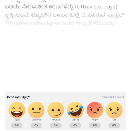
ಬಡಿದು, ನೇರಳಾತೀತ ಕಿರಣಗಳನ್ನು (Ultraviolet rays)
ಸೃಷ್ಟಿಸುತ್ತವೆ. ಟ್ಯೂಬ್‌ನ ಒಳಭಾಗದಲ್ಲಿ ಲೇಪಿಸಿರುವ 'ಫಾಸ್ಫರ್'
(Phosphor) ಲೇಪನವು ಈ ಕಿರಣಗಳನ್ನು ಹೀರಿಕೊಂಡು,
ನಮಗೆ ಕಾಣುವ ಬಿಳಿ ಬೆಳಕಾಗಿ ಪರಿವರ್ತಿಸುತ್ತದೆ.
LATEST VIDEOS
ಕಪ್ಪು ಬಣ್ಣದ ಹಿಂದಿನ ವಿಜ್ಞಾನ
ಕಾಲ ಕಳೆದಂತೆ ಟ್ಯೂಬ್‌ಲೈಟ್‌ನ ತುದಿಗಳು ಕಪ್ಪಾಗಲು
'ಸ್ಪಟರಿಂಗ್' (Sputtering) ಎಂಬ ಪ್ರಕ್ರಿಯೆಯೇ ಮುಖ್ಯ
ಕಾರಣ.
Related Articles
ABOUT THE AUTHOR