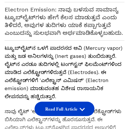
Electron Emission: ನಾವು ಬಳಸುವ ಸಾಮಾನ್ಯ
ಟ್ಯೂಬ್‌ಲೈಟ್‌ಗಳು ಹೇಗೆ ಕೆಲಸ ಮಾಡುತ್ತವೆ ಎಂದು
ತಿಳಿದರೆ, ಅವುಗಳ ತುದಿಗಳು ಯಾಕೆ ಕಪ್ಪಾಗುತ್ತವೆ
ಎಂಬುದನ್ನು ಸುಲಭವಾಗಿ ಅರ್ಥಮಾಡಿಕೊಳ್ಳಬಹುದು.
ಟ್ಯೂಬ್‌ಲೈಟ್‌ನ ಒಳಗೆ ಪಾದರಸದ ಆವಿ (Mercury vapor)
ಮತ್ತು ಜಡ ಅನಿಲಗಳನ್ನು (Inert gases) ತುಂಬಿರುತ್ತಾರೆ.
ಲೈಟ್‌ನ ಎರಡೂ ತುದಿಗಳಲ್ಲಿ ಟಂಗ್‌ಸ್ಟನ್ ಫಿಲಮೆಂಟ್‌ಗಳಿಂದ
ಮಾಡಿದ ಎಲೆಕ್ಟ್ರೋಡ್‌ಗಳಿರುತ್ತವೆ (Electrodes). ಈ
ಎಲೆಕ್ಟ್ರೋಡ್‌ಗಳಿಗೆ 'ಎಲೆಕ್ಟ್ರಾನ್ ಎಮಿಷನ್' (Electron
emission) ಮಾಡುವಂತಹ ವಿಶೇಷ ರಾಸಾಯನಿಕ
ಲೇಪನವನ್ನು ಹಚ್ಚಿರುತ್ತಾರೆ.
Read Full Article
ನಾವು ಲೈಟ್ 'ಆನ್' (ON) ಮಾಡಿದಾಗ, ಈ ಎಲೆಕ್ಟ್ರೋಡ್‌ಗಳು
ಬಿಸಿಯಾಗಿ ಎಲೆಕ್ಟ್ರಾನ್‌ಗಳನ್ನು ಹೊರಸೂಸುತ್ತವೆ. ಈ
ಎಲೆಕ್ಟ್ರಾನ್‌ಗಳು ಟ್ಯೂಬ್‌ನೊಳಗಿನ ಪಾದರಸದ ಅಣುಗಳಿಗೆ