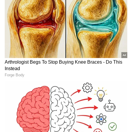
ತಿರುಗುತ್ತದೆ. ಇದು ಲೈಟ್ ತನ್ನ ಕಾರ್ಯಾವಧಿಯ ಅಂತ್ಯಕ್ಕೆ
ಬಂದಿದೆ ಎಂಬುದರ ಸಂಕೇತವೇ ಹೊರತು, ಇದರಿಂದ
ಯಾವುದೇ ಅಪಾಯವಿಲ್ಲ.
RECOMMENDED STORIES