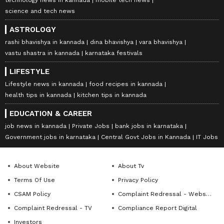
technology news in kannada
mobile tech news
science and tech news
ASTROLOGY
rashi bhavishya in kannada
dina bhavishya
vara bhavishya
vastu shastra in kannada
karnataka festivals
LIFESTYLE
Lifestyle news in kannada
food recipes in kannada
health tips in kannada
kitchen tips in kannada
EDUCATION & CAREER
job news in kannada
Private Jobs
bank jobs in karnataka
Government jobs in karnataka
Central Govt Jobs in Kannada
IT Jobs
About Website
About Tv
Terms Of Use
Privacy Policy
CSAM Policy
Complaint Redressal - Website
Complaint Redressal - TV
Compliance Report Digital
Investors