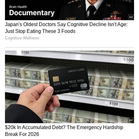
ಹಗರಣ; ಸಿಐಡಿ ತನಿಖೆಗೆ
ಬಿಡದಿ ಅಭಿವೃದ್ಧಿ - ಮುಖ್ಯಮಂತ್ರಿ
ಹೈಕೋರ್ಟ್‌ ಆದೇಶ
ಡಿಕೆಶಿ, ರೈತರಿಗೆ ಬಂಪರ್ ಆಫರ್!
LATEST VIDEOS
"ರಾಜಕೀಯ ಬೇಡ, ಸಿನಿಮಾನೇ ಪ್ರಾಣ":
ಕನಕೋತ್ಸವದಲ್ಲಿ ರಿಷಬ್ ಶೆಟ್ಟಿ | Rishab
Shetty speech | Suvarna News
ಶೇ.50 ರಿಂದ ಶೇ.18 ಕ್ಕೆ TAX ಇಳಿಕೆ: ಮೋದಿ-
ಟ್ರಂಪ್ ಐತಿಹಾಸಿಕ ಒಪ್ಪಂದ | India US
Trade Deal | Party Rounds
ಕೃಷ್ಣಬೈರೇಗೌಡ
- ಬೆಂಗಳೂರು ನಗರಾಭಿವೃದ್ಧಿ
ಪ್ರಿಯಾಂಕ್ ಖರ್ಗೆ
- ಗೃಹ ಮತ್ತು ಐಟಿಬಿಟಿ