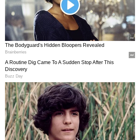
ಉತ್ತರಾಭಿಮುಖ ಮಾಡಿದ ಡಿ.ಕೆ. ಶಿವಕುಮಾರ್;
ಅಜ್ಜಯ್ಯನ ಆಶೀರ್ವಾದ ಬೆನ್ನಲ್ಲೇ ದಿಕ್ಕು ಬದಲಿಸಿದ
ನೂತನ ಮುಖ್ಯಮಂತ್ರಿ!
ಸಿಎಂ ಡಿಕೆ ಶಿವಕುಮಾರ್, 14 ಸಚಿವರ ಪ್ರಮಾಣವಚನ,
ಕ್ಯಾಮೆರಾ ಕಣ್ಣಿನಲ್ಲಿ ನಾಯಕರ ಪ್ರತಿಜ್ಞಾವಿಧಿ
DOWNLOAD APP
ಕರ್ನಾಟಕ, ಭಾರತ (
India News
) ಮತ್ತು ಜಗತ್ತಿನ
ಕ್ಷಣಕ್ಷಣದ ಕನ್ನಡ ಸುದ್ದಿ (
Kannada News
)
ಅಪ್ಡೇಟ್‌ಗಳಿಗಾಗಿ ಏಷ್ಯಾನೆಟ್ ಸುವರ್ಣ ನ್ಯೂಸ್‌ ಫಾಲೋ
ಮಾಡಿ. ಬ್ರೇಕಿಂಗ್ ಸುದ್ದಿ (
Latest Kannada News
),
ವಿಶೇಷ ವರದಿಗಳು ಮತ್ತು ನೇರ ಪ್ರಸಾರಗಳೊಂದಿಗೆ
(
kannada news live
) ಸಂಪೂರ್ಣ ಮಾಹಿತಿ ಒಂದೇ
ಕ್ಲಿಕ್‌ನಲ್ಲಿ ಲಭ್ಯ. ಏಷ್ಯಾನೆಟ್ ಸುವರ್ಣ ನ್ಯೂಸ್ ಅಧಿಕೃತ
ಆ್ಯಪ್ ಡೌನ್‌ಲೋಡ್ ಮಾಡಿ ಹಾಗು ಎಲ್ಲಾ ಅಪ್‌ಡೇಟ್