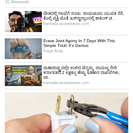
ಕೆ.ಜೆ. ಜಾರ್ಜ್ -
ಇಂಧನ ಮತ್ತು ಪ್ರವಾಸೋದ್ಯಮ
ಕೆ.ಹೆಚ್. ಮುನಿಯಪ್ಪ -
ಆಹಾರ ಇಲಾಖೆ
ಯು.ಟಿ. ಖಾದರ್ -
ಆರೋಗ್ಯ ಇಲಾಖೆ
ಸತೀಶ್ ಜಾರಕಿಹೊಳಿ
- ಲೋಕೋಪಯೋಗಿ
ಈಶ್ವರ ಖಂಡ್ರೆ -
ಗ್ರಾಮೀಣಾಭಿವೃದ್ಧಿ ಇಲಾಖೆ
ರಾಜೀನಾಮೆಗೆ ಮುಂದಾದ ರಾಮಲಿಂಗಾರೆಡ್ಡಿ