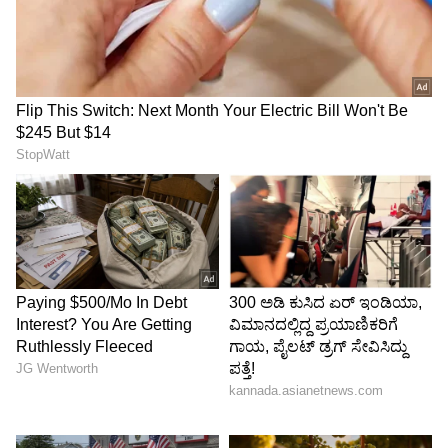
ಇನ್ನು ಜಲಸಂಪನ್ಮೂಲ ಇಲಾಖೆಯನ್ನು ಕೊಟ್ಟಿರುವ ಕಾರಣ
ರಾಮಲಿಂಗಾರೆಡ್ಡಿ ಅವರು ತೀವ್ರ ಅಸಮಾಧಾನ
ವ್ಯಕ್ತಪಡಿಸಿದ್ದಾರೆ. ಈ ಹಿಂದೆ ಸಿದ್ದರಾಮಯ್ಯ ಅವಧಿಯಲ್ಲಿ
ನನಗೆ ಇಷ್ಟವಿಲ್ಲದ ಸಾರಿಗೆ ಮತ್ತು ಮುಜರಾಯಿ ಇಲಾಖೆಯನ್ನು
ಕೊಡಲಾಗಿತ್ತು. ಆದರೂ ನಾನು ಎರಡೂ ಇಲಾಖೆಯನ್ನು
ಯಶಸ್ವಿಯಾಗಿ ನಿಭಾಯಿಸಿದ್ದೇನೆ. ಈ ಬಾರಿ ನನಗೆ
ನಗರಾಭಿವೃದ್ಧಿಯಂತಹ ದೊಡ್ಡ ಜವಾಬ್ದಾರಿ ನೀಡಬೇಕು ಎಂದು
ಪಟ್ಟು ಹಿಡಿದಿದ್ದರು. ದೊಡ್ಡ ಖಾತೆಯಾದರೂ ಬೆಂಗಳೂರಿಗೆ
ಸಂಬಂಧವೇ ಇಲ್ಲದ ಜಲಸಂಪನ್ಮೂಲ ಖಾತೆಯನ್ನು ನೀಡಿರುವ
ಕಾರಣ ರಾಲಿಂಗಾರೆಡ್ಡಿ ಅವರು ತೀವ್ರ ಅಸಮಾಧಾನ
ಹೊರಹಾಕಿದ್ದು, ಸಚಿವ ಸ್ಥಾನಕ್ಕೆ ರಾಜೀನಾಮೆ ನೀಡುವುದಾಗಿ
ಹೈಕಮಾಂಡ್‌ಗೆ ತಿಳಿಸಿದ್ದಾರೆ.
ಯತೀಂದ್ರಗೆ ಒಲಿದ ನಗರಾಭಿವೃದ್ಧಿ:
ಮತ್ತೊಂದೆಡೆ, ಮಾಜಿ ಸಿಎಂ ಸಿದ್ದರಾಮಯ್ಯ ಅವರ ಪುತ್ರ
ಯತೀಂದ್ರ ಸಿದ್ದರಾಮಯ್ಯ ಅವರಿಗೆ ಮಹತ್ವದ 'ನಗರಾಭಿವೃದ್ಧಿ'