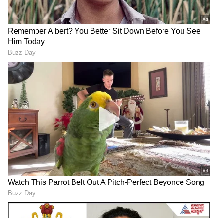
ಗಳನ್ನು ಪಡೆಯಿರಿ
ಡಿಸಿಎಂ ಡಾ.ಜಿ. ಪರಮೇಶ್ವರ
- ಕಂದಾಯ ಮತ್ತು ಯುವ
ಸಬಲೀಕರಣ
ಬೈರತಿ ಸುರೇಶ್
- ಸಾರಿಗೆ ಇಲಾಖೆ
ರಾಮಲಿಂಗಾರೆಡ್ಡಿ
- ಜಲಸಂಪನ್ಮೂಲ
RECOMMENDED STORIES