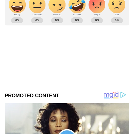
ABOUT THE AUTHOR
Sathish Kumar KH
SK
ವಿಜಯನಗರ ಜಿಲ್ಲೆ ಕಂದಗಲ್‌ಪುರ ಗ್ರಾಮದವನು ಮೂಲತಃ ಶಿಕ್ಷಕ.
ಆದರೆ, ಆಕರ್ಷಿಸಿದ್ದು ಪತ್ರಿಕೋದ್ಯಮ. ಎಂಟು ವರ್ಷಗಳಿಂದ
ಪ್ರಜಾವಾಣಿ, ವಿಜಯವಾಣಿ ನಂತರ ಇದೀಗ ಏಷ್ಯಾನೆಟ್ ಕನ್ನಡದಲ್ಲಿ
ಕಾರ್ಯನಿರ್ವಹಿಸುತ್ತಿದ್ದೇನೆ. ಕರ್ನಾಟಕ ರಾಜಕಾರಣ ನೆಚ್ಚಿನ ಕ್ಷೇತ್ರ.
ಕರ್ನಾಟಕ ಸುದ್ದಿ
ಡಿಜಿಟಲ್ ಮಾಧ್ಯಮಕ್ಕನುಗುಣವಾಗಿ ಶಿಕ್ಷಣ, ಆರೋಗ್ಯ, ಸಿನಿಮಾ
ಡಿ.ಕೆ. ಶಿವಕುಮಾರ್
ಕರ್ನಾಟಕ ಸರ್ಕಾರ
ಮಂತ್ರಿಮಂಡಲ ಸಭೆ
ಸುದ್ದಿಗಳನ್ನೂ ಬರೆಯುತ್ತೇನೆ. ಕ್ರಿಕೆಟ್, ಕೃಷಿ ಇಷ್ಟ. ಓದು ನೆಚ್ಚಿನ
ಹವ್ಯಾಸ.
Related Articles