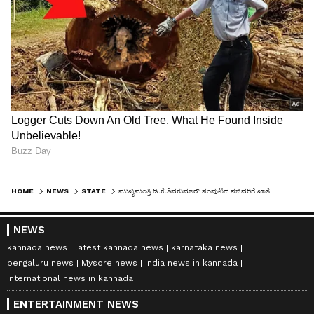
HOME
NEWS
STATE
ಮುಖ್ಯಮಂತ್ರಿ ಡಿ.ಕೆ.ಶಿವಕುಮಾರ್ ಸಂಪುಟದ ಸಚಿವರಿಗೆ ಖಾತೆ ಹಂಚಿಕೆ ಫೈನಲ್; ಯಾರಿಗೆ ಯಾವ ಖಾತೆ? ಇಲ್ಲಿದೆ ಪಟ್ಟಿ!
NEWS
kannada news
latest kannada news
karnataka news
bengaluru news
Mysore news
india news in kannada
international news in kannada
ENTERTAINMENT NEWS