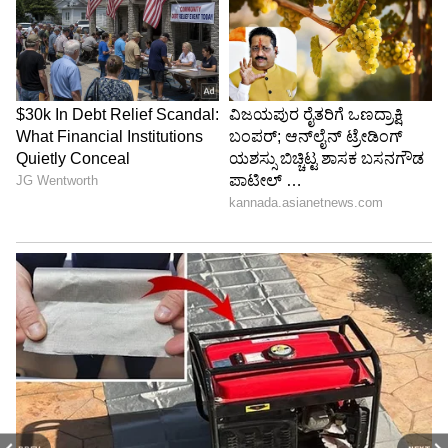
ಖಾತೆ ಸಿಕ್ಕಿರುವುದು ಕುತೂಹಲ ಮೂಡಿಸಿದೆ. ಪ್ರಿಯಾಂಕ್ ಖರ್ಗೆ
ಅವರಿಗೆ ಅತ್ಯಂತ ಪ್ರಭಾವಿ 'ಗೃಹ' ಇಲಾಖೆಯನ್ನು
ನೀಡಲಾಗಿದ್ದು, ಬೆಂಗಳೂರು ಅಭಿವೃದ್ಧಿಯ ಹೊಣೆಯನ್ನು
ಕೃಷ್ಣಬೈರೇಗೌಡ ಅವರಿಗೆ ವಹಿಸಲಾಗಿದೆ. ಉಳಿದಂತೆ ಕೆಲವರಿಗೆ
ಈ ಹಿಂದೆ ನಿರ್ವಹಣೆ ಮಾಡಿದ್ದ ಇಲಾಖೆಗಳನ್ನೇ ವಾಪಸ್
ಕೊಡಲಾಗಿದೆ.