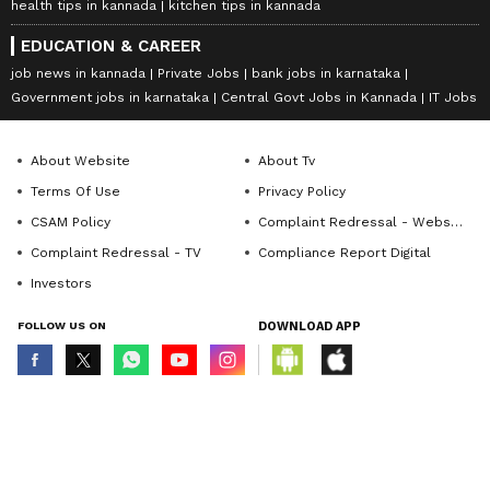
health tips in kannada
kitchen tips in kannada
EDUCATION & CAREER
job news in kannada
Private Jobs
bank jobs in karnataka
Government jobs in karnataka
Central Govt Jobs in Kannada
IT Jobs
About Website
About Tv
Terms Of Use
Privacy Policy
CSAM Policy
Complaint Redressal - Website
Complaint Redressal - TV
Compliance Report Digital
Investors
FOLLOW US ON
DOWNLOAD APP
© Copyright 2026 Asianxt Digital Technologies Private Limited (Formerly
known as Asianet News Media & Entertainment Private Limited) | All Rights
Reserved