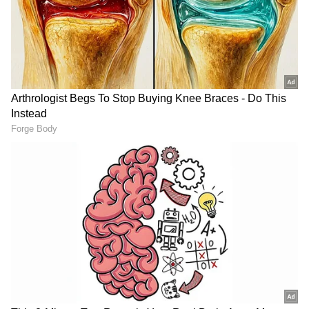
ಧಾರವಾಡ ಜೈಲಲ್ಲಿ ಶಿವಮೊಗ್ಗ ಹರ್ಷಾ ಕೊಲೆ
ಆರೋಪಿಗಳ ಪುಂಡಾಟ, ವಾರ್ಡನ್ ಮೇಲೆ ಭೀಕರ ಹಲ್ಲೆ,
ಜೈಲರ್ ಕಠಿಣ ಶಿಕ್ಷೆ!
ಧಾರವಾಡ: ಲವ್ ಜಿಹಾದ್ ಆರೋಪಿತ ಅಪ್ರಾಪ್ತೆಯ
ಆ*ತ್ಮಹ*ತ್ಯೆ ಪ್ರಕರಣ, ಸಿಪಿಐ ಶಿವಯೋಗಿ ಲೋಹಾರ್
ಸಸ್ಪೆಂಡ್‌
RECOMMENDED STORIES