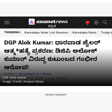
ಕನ್ನಡ
TRENDING :
Karnataka Voter List Revision
Karnataka Rains
Today'
DGP Alok Kumar: ಧಾರವಾಡ ಜೈಲರ್
ಆತ್ಮ*ಹತ್ಯೆ ಪ್ರಕರಣ: ಡಿಜಿಪಿ ಅಲೋಕ್
ಕುಮಾರ್ ವಿರುದ್ಧ ಕುಟುಂಬದ ಗಂಭೀರ
ಆರೋಪ!
Author :
Gowthami K
|
News
DGP alok kumar
Published :
Jun 13 2026, 04:48 PM IST
Image Credit:
Asianet News