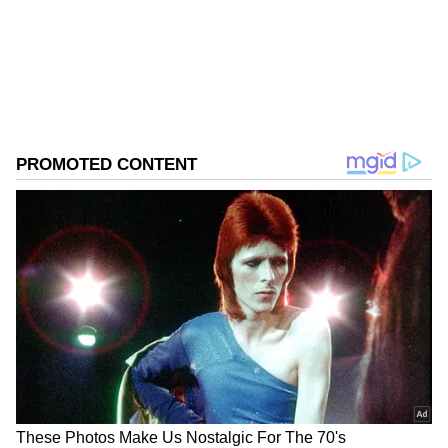
ಮಾಧ್ಯಮದಲ್ಲಿದ್ದೇನೆ. ಉಜಿರೆಯ ಎಸ್‌ಡಿಎಂನಲ್ಲಿ ಪತ್ರಿಕೋದ್ಯಮದಲ್ಲಿ
ಸ್ನಾತಕೋತ್ತರ ಪದವಿಯಾಗಿದೆ. ಸುಳ್ಯ ತಾಲೂಕಿನ ಕುಕ್ಕುಜಡ್ಕದವಳು.
(Post-mortem) ನಡೆಸಿ ಮೃತದೇಹವನ್ನು ಕುಟುಂಬಸ್ಥರಿಗೆ
ಧಾರವಾಡ
ಉದ್ಯೋಗ, ರಾಜಕೀಯ, ದೇಶ-ವಿದೇಶ, ವಿಜ್ಞಾನ ಮತ್ತು ವಾಣಿಜ್ಯ,
ಸುದ್ದಿ
ಕರ್ನಾಟಕ ಸುದ್ದಿ
ಕರ್ನಾಟಕ ಪೊಲೀಸ್
ಹಸ್ತಾಂತರಿಸಲಿದ್ದಾರೆ.
ಸಿನೆಮಾವೆಂದರೆ ಹೆಚ್ಚು ಆಸಕ್ತಿ. ಹಿನ್ನೆಲೆ ಧ್ವನಿ ನೀಡುವುದು ಹವ್ಯಾಸ.
ಡಿಜಿಪಿ ಅಲೋಕ್ ಕುಮಾರ್ ವಿರುದ್ಧ ಕಿರುಕುಳದ ದೂರು
ನೀಡಲು ಸಿದ್ಧತೆ
ಪ್ರಕರಣ ಇಲ್ಲಿಗೇ ಮುಗಿಯದೆ, ಜೈಲರ್ ಸಿದ್ದರಾಮಪ್ಪ ಅವರ
ಸಾವಿಗೆ ಇಲಾಖೆಯ ಉನ್ನತಾಧಿಕಾರಿಯ ಕಿರುಕುಳವೇ ಕಾರಣ
ಎಂದು ಮೃತರ ಪತ್ನಿ ಲಕ್ಷ್ಮಿ ಹಾಗೂ ಕುಟುಂಬಸ್ಥರು ಆಕ್ರೋಶ
ಹೊರಹಾಕಿದ್ದಾರೆ. ಡಿಜಿಪಿ ಅಲೋಕ್ ಕುಮಾರ್ ವಿರುದ್ಧ
ಮಾನಸಿಕ ಕಿರುಕುಳ (Mental Harassment) ನೀಡಿದ
ಆರೋಪದಡಿ ಧಾರವಾಡ ಉಪನಗರ ಪೊಲೀಸ್ ಠಾಣೆ ದೂರು
ದಾಖಲಿಸಲು ಕುಟುಂಬಸ್ಥರು ಸಿದ್ಧತೆ ನಡೆಸಿದ್ದಾರೆ.