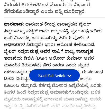
ನಿರಂತರ ಕಿರುಕುಳದಿಂದ ನೊಂದು ಈ ನಿರ್ಧಾರ
ತೆಗೆದುಕೊಂಡಿದ್ದಾರೆ ಎಂದು ಪತ್ನಿ ದೂರಿದ್ದಾರೆ.
ಧಾರವಾಡ:
ಧಾರವಾಡ ಕೇಂದ್ರ ಕಾರಾಗೃಹದ ಜೈಲರ್
ಸಿದ್ದರಾಮಪ್ಪ ವಡ್ಡರ್ ಅವರ ಆತ್ಮ*ಹತ್ಯೆ ಪ್ರಕರಣವು ಇದೀಗ
ಭಾರಿ ವಿವಾದಕ್ಕೆ ಕಾರಣವಾಗಿದ್ದು, ಹಿರಿಯ ಪೊಲೀಸ್
ಅಧಿಕಾರಿಗಳ ವಿರುದ್ಧವೇ ಭಾರೀ ಆರೋಪ ಕೇಳಿಬಂದಿದೆ.
ಜೈಲರ್ ಸಿದ್ದರಾಮಪ್ಪ ಅವರ ಸಾವಿಗೆ ರಾಜ್ಯ ಕಾರಾಗೃಹ
ಇಲಾಖೆಯ ಡಿಜಿಪಿ (DGP) ಅಲೋಕ್ ಕುಮಾರ್ ಅವರ
ಮಾನಸಿಕ ಕಿರುಕುಳವೇ ನೇರ ಕಾರಣ ಎಂದು ಮೃತರ
ಕುಟುಂಬಸ್ಥರು ಗಂಭೀರ ಆರೋಪ ಮಾಡಿದ್ದಾರೆ. ಈ ಸಂಬಂಧ
Read Full Article
ಡಿಜಿಪಿ ವಿರುದ್ಧವೇ ಪ್ರಕರಣ ದಾಖಲಿಸಲು ಪತ್ನಿ ಹಾಗೂ
ಕುಟುಂಬ ಸಜ್ಜಾಗಿದೆ. ಕರ್ತವ್ಯಲೋಪದ ಹಿನ್ನೆಲೆಯಲ್ಲಿ ಎರಡು
ತಿಂಗಳ ಹಿಂದೆ ಸಿದ್ದರಾಮಪ್ಪ ಅಮಾನತುಗೊಂಡಿದ್ದರು. ಬಳಿಕ
ಮೈಸೂರು ಕಾರಾಗೃಹಕ್ಕೆ ವರ್ಗಾವಣೆ ಮಾಡಲಾಗಿತ್ತು. ಅವರು
ಇನ್ನೇನು ಮೈಸೂರಿಗೆ ಹೋಗಿ ವರದಿ ಮಾಡಿಕೊಳ್ಳಬೇಕಿತ್ತು,