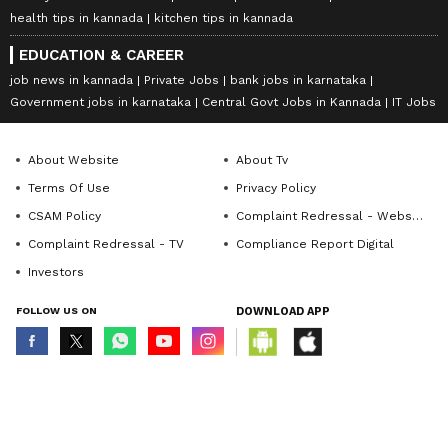
health tips in kannada
kitchen tips in kannada
EDUCATION & CAREER
job news in kannada
Private Jobs
bank jobs in karnataka
Government jobs in karnataka
Central Govt Jobs in Kannada
IT Jobs
About Website
About Tv
Terms Of Use
Privacy Policy
CSAM Policy
Complaint Redressal - Website
Complaint Redressal - TV
Compliance Report Digital
Investors
FOLLOW US ON
DOWNLOAD APP
© Copyright 2026 Asianxt Digital Technologies Private Limited (Formerly
known as Asianet News Media & Entertainment Private Limited) | All Rights
Reserved