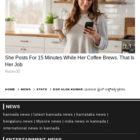
HOME
NEWS
STATE
DGP ALOK KUMAR: ಧಾರವಾಡ ಜೈಲರ್ ಆತ್ಮ*ಹತ್ಯೆ ಪ್ರಕರಣ: ಡಿಜಿಪಿ ಅಲೋಕ್ ಕುಮಾರ್ ವಿರುದ್ಧ ಕುಟುಂಬದ ಗಂಭೀರ ಆರೋಪ!
NEWS
kannada news
latest kannada news
karnataka news
bengaluru news
Mysore news
india news in kannada
international news in kannada
ENTERTAINMENT NEWS