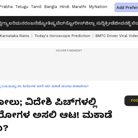
Prabha
Telugu
Tamil
Bangla
Hindi
Marathi
MyNation
Add Prefer
ದಿ
ಗ್ಯಾಲರಿ
ಮನರಂಜನೆ
ಜ್ಯೋತಿಷ್ಯ
ವೆಬ್‌ಸ್ಟೋರೀಸ್
ಜಿಲ್ಲಾ ಸುದ್ದಿ
ಕ್ರೀಡೆ
ಜೀವನಶೈಲಿ
ವ
Karnataka Rains
Today's Horoscope Prediction
BMTC Driver Viral Vide
ಗಳಲ್ಲಿ ಬಯಲಾಯ್ತು IPL ಹೀರೋಗಳ ಅಸಲಿ ಆಟ! ಮಕಾಡೆ ಮಲಗಲು ಕಾರಣವೇನು?
ು; ವಿದೇಶಿ ಪಿಚ್‌ಗಳಲ್ಲಿ
FOO
ೀರೋಗಳ ಅಸಲಿ ಆಟ! ಮಕಾಡೆ
ು?