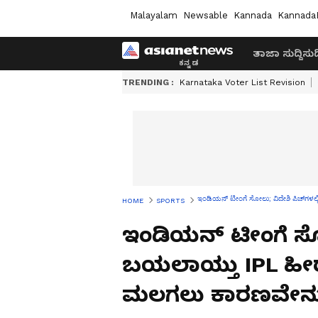
Malayalam
Newsable
Kannada
Kannada
ತಾಜಾ ಸುದ್ದಿ
ಸುದ್
TRENDING :
Karnataka Voter List Revision
ಇಂಡಿಯನ್‌ ಟೀಂಗೆ ಸೋಲು; ವಿದೇಶಿ ಪಿಚ್‌
HOME
SPORTS
ಇಂಡಿಯನ್‌ ಟೀಂಗೆ ಸೋಲ
ಬಯಲಾಯ್ತು IPL ಹ
ಮಲಗಲು ಕಾರಣವೇನ