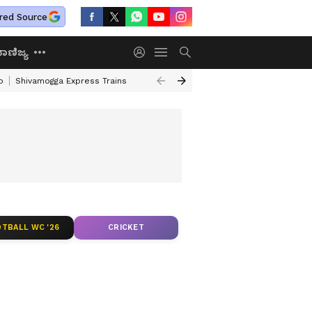
red Source
ಾಣಿಜ್ಯ
o
Shivamogga Express Trains
Airtel Prepaid Plan
Rural Employment
TBALL WC '26
CRICKET