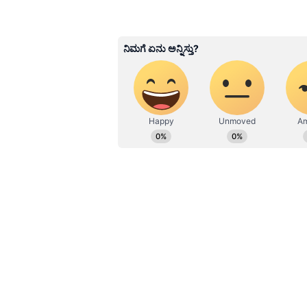
ABOUT THE AUTHOR
Padmashree Bhat
PB
ಪದ್ಮಶ್ರೀ ಭಟ್. ವಿಜಯವಾಣಿ, ಒನ್ ಇಂಡ
ವರ್ಷಗಳಿಗೂ ಅಧಿಕ ವೃತ್ತಿಜೀವನದ ಅನುಭವವಿ
ಸುಪ್ರಸಿದ್ಧ ತಾರೆಯರ, ಸಾಧಕರ ಸಂದರ್ಶನ
ವಿಷಯಗಳನ್ನು ಬರೆಯೋದು ನಂಗಿಷ್ಟ. ಪು
ನನ್ನ ಹವ್ಯಾಸಗಳಲ್ಲೊಂದು. ಉತ್ತರ ಕನ
Related Articles
ಅಂಡರ್‌ 19 ಕ್ರಿಕೆಟ್‌ ಟೀಮ್
ಆದ ರಾಹುಲ್ ದ್ರಾವಿಡ್‌ ಪುತ