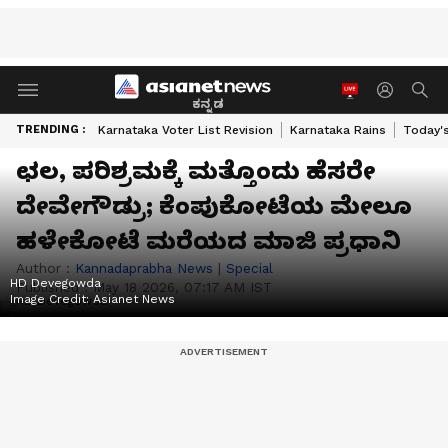
ಕನ್ನಡ
TRENDING :
Karnataka Voter List Revision
Karnataka Rains
Today'
ಛಲ, ಪರಿಶ್ರಮಕ್ಕೆ ಮತ್ತೊಂದು ಹೆಸರೇ
ದೇವೇಗೌಡ್ರು; ಕೆಂಪುಕೋಟೆಯ ಮೇಲೂ
ಹಳೇಕೋಟೆ ಮರೆಯದ ಮಾಜಿ ಪ್ರಧಾನಿ
Author :
Kannadaprabha News
|
Special
HD Devegowda
Published :
May 18 2026, 07:17 AM IST
Image Credit:
Asianet News