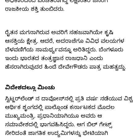
ಅಧಿಕಾರದಿಂದ ವಂಚಿತರಾಗಿದ್ದ ಲಕ್ಷಾಂತರ ಜನರಿಗೆ
ರಾಜಕೀಯ ಶಕ್ತಿ ತುಂಬಿದರು.
ರೈತನ ಮಗನಾಗಿರುವ ಅವರಿಗೆ ಸಹಜವಾಗಿಯೇ ಕೃಷಿ
ಆಸಕ್ತಿಯ ಕ್ಷೇತ್ರ. ಆದರೆ, ಅದರಾಚೆಗೂ ವಿವಿಧ ವಲಯಗಳ
ಬೆಳವಣಿಗೆಯ ಸಾಮರ್ಥ್ಯವನ್ನೂ ಅರಿತಿದ್ದರು. ಬೆಂಗಳೂರು
ಇಂದು ಭಾರತದ ತಂತ್ರಜ್ಞಾನ ರಾಜಧಾನಿ ಎಂದು
ಹೆಸರಾಗಿರುವುದರ ಹಿಂದೆ ದೇವೇಗೌಡರು ಪಾತ್ರ ಮಹತ್ವದ್ದು.
ವಿದೇಶದಲ್ಲೂ ಮಿಂಚು
ಸ್ವಿಟ್ಜರ್‌ಲೆಂಡ್ ನ ದಾವೋಸ್‌ನಲ್ಲಿ ಪ್ರತಿ ವರ್ಷ ನಡೆಯುವ ವಿಶ್ವ
ಆರ್ಥಿಕ ಶೃಂಗದಲ್ಲಿ ಪಾಲ್ಗೊಂಡ ಕರ್ನಾಟಕದ ಮೊದಲ
ಮುಖ್ಯಮಂತ್ರಿ. ಪ್ರಧಾನಿಯಾಗಿಯೂ ಅವರು ಆ
ಸಮಾವೇಶದಲ್ಲಿ ಭಾಗವಹಿಸಿದ್ದರು. ಆಗ ಬಿಲ್ ಗೇಟ್ಸ್
ಸೇರಿದಂತೆ ಜಾಗತಿಕ ಉದ್ಯಮಿಗಳನ್ನು ಭೇಟಿಯಾಗಿ