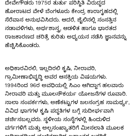
ದೇವೇಗೌಡರು 1975ರ ತುರ್ತು ಪರಿಸ್ಥಿತಿ ವಿರುದ್ಧದ
ಹೋರಾಟದ ವೇಳೆ ಬೆಂಗಳೂರು ಕೇಂದ್ರ ಕಾರಾಗೃಹದಲ್ಲಿ
ಸೆರೆವಾಸ ಅನುಭವಿಸಿದರು. ಆದರೆ, ಜೈಲಿನಲ್ಲಿ ಸಂಸತ್ತಿನ
ನಡಾವಳಿಗಳು, ಅರ್ಥಶಾಸ್ತ್ರ, ಆಡಳಿತ ಹಾಗೂ ಭಾರತದ
ರಾಜಕಾರಣದ ಚರಿತ್ರೆ ಕುರಿತು ಅಧ್ಯಯನ ನಡೆಸಿ ಜ್ಞಾನವನ್ನು
ಹೆಚ್ಚಿಸಿಕೊಂಡರು.
ಅಧಿಕಾರವಿರಲಿ, ಇಲ್ಲದಿರಲಿ ಕೃಷಿ, ನೀರಾವರಿ,
ಗ್ರಾಮೀಣಾಭಿವೃದ್ಧಿ ಅವರ ಆಸಕ್ತಿಯ ವಿಷಯಗಳು.
1994ರಿಂದ 96ರ ಅವಧಿಯಲ್ಲಿ ಸಿಎಂ ಆಗಿದ್ದಾಗ ಹಲವಾರು
ನೀರಾವರಿ ಮತ್ತು ಮೂಲಸೌಕರ್ಯ ಯೋಜನೆಗಳ ರೂವಾರಿ.
ನಾಲಾ ಸಂಪರ್ಕಗಳು, ಅಣೆಕಟ್ಟುಗಳ ಜಲಸಂಗ್ರಹ ಸಾಮರ್ಥ್ಯ,
ವಿವಿಧ ಭಾಗಗಳ ಕೃಷಿ ಪದ್ಧತಿಗಳ ಬಗ್ಗೆ ಸುದೀರ್ಘವಾಗಿ
ಚರ್ಚಿಸಬಲ್ಲವರು. ಸ್ಥಳೀಯ ಸಂಸ್ಥೆಗಳಲ್ಲಿ ಹಿಂದುಳಿದ
ವರ್ಗಗಳಿಗೆ ಮತ್ತು ಅಲ್ಪಸಂಖ್ಯಾತರಿಗೆ ಮೀಸಲಾತಿ ಮೂಲಕ