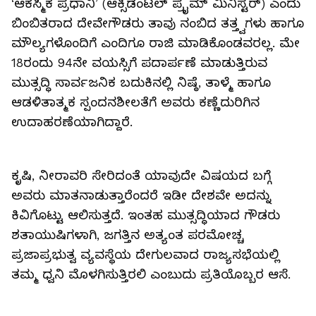
‘ಆಕಸ್ಮಿಕ ಪ್ರಧಾನಿ’ (ಆಕ್ಸಿಡೆಂಟಲ್ ಪ್ರೈಮ್ ಮಿನಿಸ್ಟರ್) ಎಂದು
ಬಿಂಬಿತರಾದ ದೇವೇಗೌಡರು ತಾವು ನಂಬಿದ ತತ್ತ್ವಗಳು ಹಾಗೂ
ಮೌಲ್ಯಗಳೊಂದಿಗೆ ಎಂದಿಗೂ ರಾಜಿ ಮಾಡಿಕೊಂಡವರಲ್ಲ. ಮೇ
18ರಂದು 94ನೇ ವಯಸ್ಸಿಗೆ ಪದಾರ್ಪಣೆ ಮಾಡುತ್ತಿರುವ
ಮುತ್ಸದ್ಧಿ ಸಾರ್ವಜನಿಕ ಬದುಕಿನಲ್ಲಿ ನಿಷ್ಠೆ, ತಾಳ್ಮೆ ಹಾಗೂ
ಆಡಳಿತಾತ್ಮಕ ಸ್ಪಂದನಶೀಲತೆಗೆ ಅವರು ಕಣ್ಣೆದುರಿಗಿನ
ಉದಾಹರಣೆಯಾಗಿದ್ದಾರೆ.
ಕೃಷಿ, ನೀರಾವರಿ ಸೇರಿದಂತೆ ಯಾವುದೇ ವಿಷಯದ ಬಗ್ಗೆ
ಅವರು ಮಾತನಾಡುತ್ತಾರೆಂದರೆ ಇಡೀ ದೇಶವೇ ಅದನ್ನು
ಕಿವಿಗೊಟ್ಟು ಆಲಿಸುತ್ತದೆ. ಇಂತಹ ಮುತ್ಸದ್ಧಿಯಾದ ಗೌಡರು
ಶತಾಯುಷಿಗಳಾಗಿ, ಜಗತ್ತಿನ ಅತ್ಯಂತ ಪರಮೋಚ್ಚ
ಪ್ರಜಾಪ್ರಭುತ್ವ ವ್ಯವಸ್ಥೆಯ ದೇಗುಲವಾದ ರಾಜ್ಯಸಭೆಯಲ್ಲಿ
ತಮ್ಮ ಧ್ವನಿ ಮೊಳಗಿಸುತ್ತಿರಲಿ ಎಂಬುದು ಪ್ರತಿಯೊಬ್ಬರ ಆಸೆ.