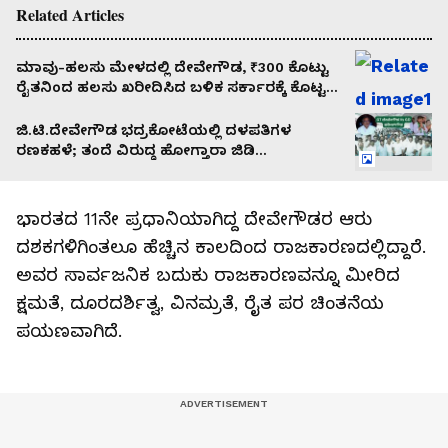
Related Articles
ಮಾವು-ಹಲಸು ಮೇಳದಲ್ಲಿ ದೇವೇಗೌಡ, ₹300 ಕೊಟ್ಟು
ರೈತನಿಂದ ಹಲಸು ಖರೀದಿಸಿದ ಬಳಿಕ ಸರ್ಕಾರಕ್ಕೆ ಕೊಟ್ಟ
ಎಚ್ಚರಿಕೆ ಏನು?!”
ಜಿ.ಟಿ.ದೇವೇಗೌಡ ಭದ್ರಕೋಟೆಯಲ್ಲಿ ದಳಪತಿಗಳ
ರಣಕಹಳೆ; ತಂದೆ ವಿರುದ್ಧ ಹೋಗ್ತಾರಾ ಜಿಡಿ
ಹರೀಶ್‌ಗೌಡ?
ಭಾರತದ 11ನೇ ಪ್ರಧಾನಿಯಾಗಿದ್ದ ದೇವೇಗೌಡರ ಆರು
ದಶಕಗಳಿಗಿಂತಲೂ ಹೆಚ್ಚಿನ ಕಾಲದಿಂದ ರಾಜಕಾರಣದಲ್ಲಿದ್ದಾರೆ.
ಅವರ ಸಾರ್ವಜನಿಕ ಬದುಕು ರಾಜಕಾರಣವನ್ನೂ ಮೀರಿದ
ಕ್ಷಮತೆ, ದೂರದರ್ಶಿತ್ವ, ವಿನಮ್ರತೆ, ರೈತ ಪರ ಚಿಂತನೆಯ
ಪಯಣವಾಗಿದೆ.