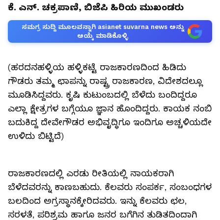
ಕೆ. ಎನ್. ಚಕ್ರಪಾಣಿ, ಬಿಜೆಪಿ ಹಿರಿಯ ಮುಖಂಡರು
ಸಮಗ್ರ ಸುದ್ದಿ ಮೂಲವನ್ನಾಗಿ asianet suvarna news ಅನ್ನು
ಆಯ್ಕೆ ಮಾಡಿಕೊಳ್ಳಿ
(ಹರದನಹಳ್ಳಿಯ ಹಳ್ಳಿಕಟ್ಟೆ ರಾಜಕಾರಣದಿಂದ ಹಿಡಿದು
ಗೌಡರು ತಮ್ಮ ಛಾಪನ್ನು ರಾಷ್ಟ್ರ ರಾಜಕಾರಣ, ವಿದೇಶದಲ್ಲೂ
ಮೂಡಿಸಿದ್ದವರು. ಕೃಷಿ ಕುಟುಂಬದಲ್ಲಿ ಬೆಳೆದು ಬಂದಿದ್ದರೂ
ಎಲ್ಲಾ ಕ್ಷೇತ್ರಗಳ ಬಗ್ಗೆಯೂ ಜ್ಞಾನ ಹೊಂದಿದ್ದರು. ಕಾಯಕ ನಂಬಿ
ಬದುಕಿದ್ದ ದೇವೇಗೌಡರ ಅಭಿವೃದ್ಧಿಗೂ ಇಂದಿಗೂ ಅಚ್ಚಳಿಯದೇ
ಉಳಿದು ಬಿಟ್ಟಿದೆ)
ರಾಜಕಾರಣದಲ್ಲಿ ಎರಡು ರೀತಿಯಲ್ಲಿ ನಾಯಕರಾಗಿ
ಬೆಳೆದವರನ್ನು ಕಾಣಬಹುದು. ಕೆಲವರು ಸಂಪರ್ಕ, ಸಂಬಂಧಗಳ
ಬಲದಿಂದ ಅಗ್ರಸ್ಥಾನಕ್ಕೇರಿದವರು. ಇನ್ನು ಕೆಲವರು ಛಲ,
ಸರಳತೆ, ಪರಿಶ್ರಮ ಹಾಗೂ ಜನರ ಬಗೆಗಿನ ತುಡಿತದಿಂದಾಗಿ