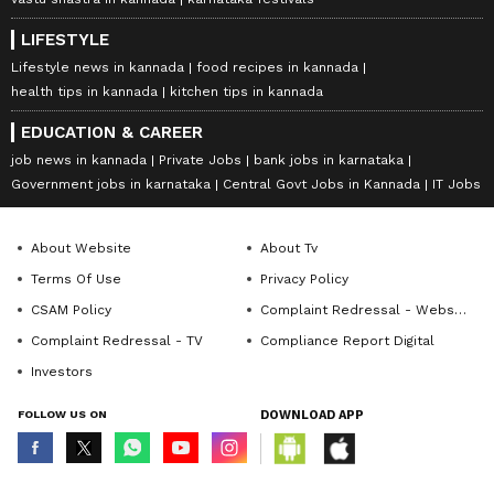
LIFESTYLE
Lifestyle news in kannada
food recipes in kannada
health tips in kannada
kitchen tips in kannada
EDUCATION & CAREER
job news in kannada
Private Jobs
bank jobs in karnataka
Government jobs in karnataka
Central Govt Jobs in Kannada
IT Jobs
About Website
About Tv
Terms Of Use
Privacy Policy
CSAM Policy
Complaint Redressal - Website
Complaint Redressal - TV
Compliance Report Digital
Investors
FOLLOW US ON
DOWNLOAD APP