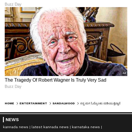
HOME
ENTERTAINMENT
SANDALWOOD
ನನ್ನ ಮಗ ಓದ್ಕೊಂಡು ದುಡಿಯುತ್ತಿದ್ದಾನೆ ಅವನ ವಯಸ್ಸಿನಲ್ಲಿ ನಾನು ಏನೂ ಮಾಡಿಲ್ಲ: ವಿನೋದ್ ರಾಜ್
NEWS
kannada news
latest kannada news
karnataka news