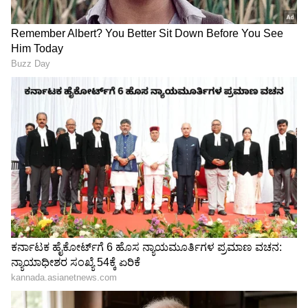
'ಅಜ್ಜಿ ಹೇಳಿದ ಹಾಗೆ ನಾನು ನಡೆದುಕೊಳ್ಳುತ್ತೀನಿ ಅವರ
ಮಾತಿನಂತೆ ನನ್ನ ತಂದೆ ತಾಯಿಯನ್ನು ಚೆನ್ನಾಗಿ
ನೋಡಿಕೊಳ್ಳುತ್ತೀನಿ. ಅಪ್ಪಾಜಿ ಅಜ್ಜಿಯನ್ನು ಹೇಗೆ
ನೋಡಿಕೊಂಡರು ಅವರಂತೆ ನೋಡಿಕೊಳ್ಳಬೇಕು ಅನ್ನೋ ಆಸೆ
ಆಗಿದೆ ನೋಡೋಣ'ಎಂದು ವಿನೋದ್ ರಾಜ್ ಪುತ್ರಿ
ಹೇಳಿದ್ದಾರೆ.
RECOMMENDED STORIES
ಬಿಸಿ ಬಿಸಿ ಬಿರಿಯಾನಿಯಲ್ಲಿ ಅರ್ಧ ಸೇದಿದ ಸಿಗರೇಟ್ ಪತ್ತೆ;
ವಿಡಿಯೋ ವೈರಲ್
'ನನ್ನ ಮದುವೆ ದಿನ ಸ್ಮಾರಕ ಉದ್ಘಾಟನೆ ಆಗುತ್ತದೆ ಎಂದು