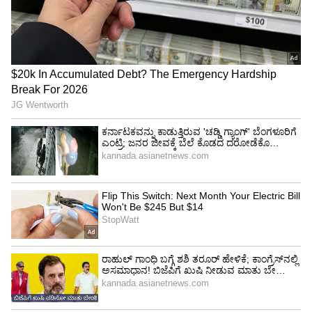
ಕನಕೋತ್ಸವದಲ್ಲಿ ರಿಷಬ್ ಶೆಟ್ಟಿ | Rishab
Shetty speech | Suvarna News
ಶೇ.50 ರಿಂದ ಶೇ.18 ಕ್ಕೆ TAX ಇಳಿಕೆ: ಮೋದಿ-
ಟ್ರಂಪ್ ಐತಿಹಾಸಿಕ ಒಪ್ಪಂದ | India US
Trade Deal | Party Rounds