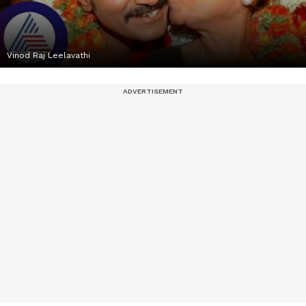
Vinod Raj Leelavathi