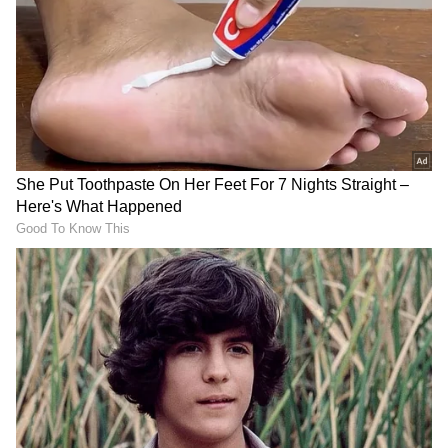
DOWNLOAD APP
ಕನ್ನಡ ಸಿನಿಮಾ (
Kannada Cinema News
), ಟಿವಿ
ಕಾರ್ಯಕ್ರಮಗಳು (
Kannada TV Shows
), ಸೆಲೆಬ್ರಿಟಿ
ಸುದ್ದಿಗಳು ಮತ್ತು ಇತ್ತೀಚಿನ ಸುದ್ದಿಗಳಿಗಾಗಿ ಏಷ್ಯಾನೆಟ್
ಸುವರ್ಣ ನ್ಯೂಸ್‌ನಲ್ಲಿ ಮನರಂಜನಾ ವಿಭಾಗ ನೋಡಿ.
ಸಿನಿಮಾ ವಿಮರ್ಶೆಗಳು (
Kannada Movies Review
),
ತಾರೆಯರ ಸಂದರ್ಶನಗಳು, ಧಾರಾವಾಹಿ ಅಪ್‌ಡೇಟ್ಸ್‌,
ತೆರೆಮರೆಯ ಕಥೆಗಳು,
OTT ರಿಲೀಸ್‌
ಗಳ ಬಗ್ಗೆ
ಮಾಹಿತಿಯೂ ಇಲ್ಲಿದೆ.