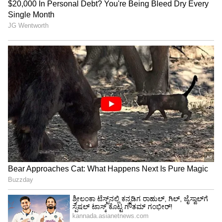
ಉಪಯೋಗಿಸಿದರೂ ಕೂಡ, ಡಾ ರಾಜ್ ಅವರು ಯಶಸ್ಸಿನ
ಕ್ರೆಡಿಟ್ ಯಾರೊಬ್ಬರಿಗೇ ನೀಡಿದ್ದರೂ ಅಲ್ಲೊಂದು
ಕಾಂಟ್ರೋವರ್ಸಿ ಸೃಷ್ಟಿಯಾಗುತ್ತಿತ್ತೇನೋ!
ನನ್ನ ಅವನ ನಡುವೆ ಕುಚ್‌ಕುಚ್‌ ಏನಿಲ್ಲ, ಸ್ನೇಹಿತರಷ್ಟೇ;
ಅನುಷಾ ರೈ ಮಾತಿಗೆ ಏನಂತಿದೆ ದೊಡ್ಮನೆ?