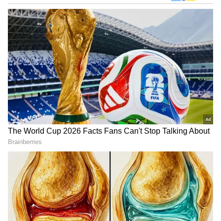
ಪಡೆದಿದ್ದೇನೆ. ಸಾಮಾಜಿಕ ಕಳಕಳಿಗೆ ಹೆಚ್ಚಿನ ಆದ್ಯತೆ, ಮಾನವೀಯತೆಗೆ
ಮೊದಲ ಪ್ರಾಶಸ್ತ್ಯ.
DOWNLOAD APP
ನೋಡಿ ಈ ಹಳ್ಳಿ ಕಡೆ ಶೂಟಿಂಗ್ ಮಾಡ್ತಾರಲ್ಲ, ಆಗ ತುಂಬಾ
ಜನರು ಜೂನಿಯರ್ ಆರ್ಟಿಸ್ಟ್‌ಗಳೆಲ್ಲಾ ಇರ್ತಾರೆ.. ಈ
RECOMMENDED STORIES
ಅಸಿಷ್ಟಂಟ್ ಡೈರೆಕ್ಟರ್‌ಗಳಿಗೆ ಗೊತ್ತಿಲ್ದೇ ಯಾರೋ ಒಬ್ಬ