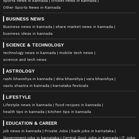
sports news in kannada
cricket news in kannada
Other Sports News in Kannada
BUSINESS NEWS
Business news in kannada
share market news in kannada
business ideas in kannada
SCIENCE & TECHNOLOGY
technology news in kannada
mobile tech news
science and tech news
ASTROLOGY
rashi bhavishya in kannada
dina bhavishya
vara bhavishya
vastu shastra in kannada
karnataka festivals
LIFESTYLE
Lifestyle news in kannada
food recipes in kannada
health tips in kannada
kitchen tips in kannada
EDUCATION & CAREER
job news in kannada
Private Jobs
bank jobs in karnataka
Government jobs in karnataka
Central Govt Jobs in Kannada
IT Jobs