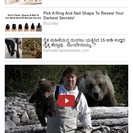
ಯಾವುದೇ ರೀತಿಯಲ್ಲೂ ಕೂಡ ಡಾ ರಾಜ್‌ಕುಮಾರ್
ಸಾಮಾನ್ಯವಾಗಿ ವಿವಾದಗಳನ್ನು ಹುಟ್ಟುಹಾಕುತ್ತಿರಲಿಲ್ಲ.
ಜೊತೆಗೆ, ಸಹಜವಾಗಿಯೇ ಅವರು ಸಕ್ಸಸ್‌ ಕ್ರೆಡಿಟ್‌ ಅನ್ನು
ಬೇರೆಯವರಿಗೇ ನೀಡುತ್ತಿದ್ದರು. ಜೊತೆಗೆ, ಅದನ್ನು ಚಿತ್ರತಂಡದ
ಯಾರೊಬ್ಬರ ತಲೆಗೆ ಕಟ್ಟಿ ಬೇರೆಯವರ ಕೆಂಗಣ್ಣಿಗೆ
ಗುರಿಯಾಗುತ್ತಿರಲಿಲ್ಲ. ಅದು ಅವರ ಮುಗ್ಧತೆ
ಎನ್ನುವುದಕ್ಕಿಂತಲೂ ಹೆಚ್ಚಾಗಿ ಬುದ್ಧಿವಂತಿಕೆ ಹಾಗೂ
ಮಾನವೀಯತೆ ಎನ್ನುವುದು ಸರಿಯೇನೋ! ನೀವೇನಂತೀರಾ..?