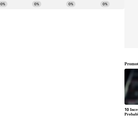
ೂ ಕೆಲಸ ಮಾಡಿದ್ದೇನೆ. ಉತ್ತರ ಕನ್ನಡ ಜಿಲ್ಲೆ ಶಿರಸಿ ಹುಟ್ಟೂರು.
ದ ಕಲಾ ವಿಭಾಗದಲ್ಲಿ ಪದವಿ ಪಡೆದಿದ್ದೇನೆ. ಸಾಮಾಜಿಕ ಕಳಕಳಿಗೆ ಹೆಚ್ಚಿನ
್ಯ.
ಷಗಳಿಂದ ಸಿನಿಮಾರಂಗದಿಂದ ದೂರವೇ ಉಳಿದಿದ್ದರು. ಇತ್ತಿಚೆಗೆ
ರಮ್ಯಾ ಇದೀಗ 'ಉತ್ತರ ಕಾಂಡ' ಚಿತ್ರದ ಮೂಲಕ ಮತ್ತೆ ಸಿನಿಮಾ
ಕುಮಾರ್ (Shiva Rajkumar) ಹಾಗು ನಟ ಧನಂಜಯ್
ಲಿ ಕಾಣಿಸಿಕೊಳ್ಳಲಿರುವುದು ಸಾಕಷ್ಟು ಕುತೂಹಲ ಮೂಡಿಸಿದೆ.
‌ ಬ್ಯಾಗ್ ಕಿತ್ಕೊತಿದ್ದ: ಅರುಂಧತಿ ನಾಗ್
ಚಿತ್ರಕ್ಕೆ ಉತ್ತರ ಕರ್ನಾಟಕದ ಹಲವು ಪ್ರತಿಭಾವಂತರು ಸೇರ್ಪಡೆ
್ಲಿ ಉತ್ತರ ಕರ್ನಾಟಕದ ಭಾಷೆ-ಜನರು ಮಿಂಚಲಿದ್ದಾರೆ
ಚಿತ್ರದ ಶೂಟಿಂಗ್ ಶುರುವಾಗಲಿದೆ ಎನ್ನಲಾಗಿದೆ.