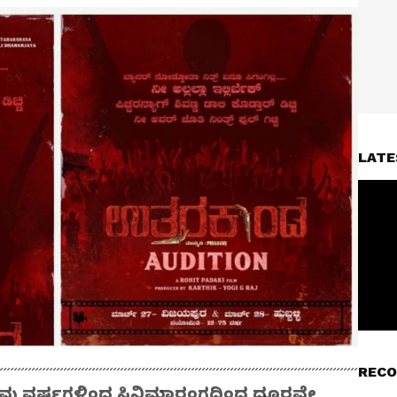
LATE
RECO
 ಹಲವು ವರ್ಷಗಳಿಂದ ಸಿನಿಮಾರಂಗದಿಂದ ದೂರವೇ