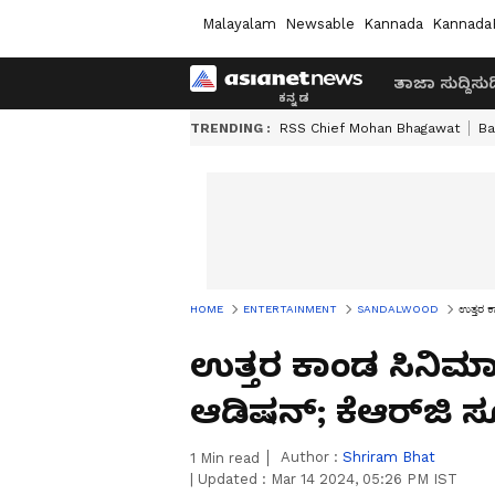
Malayalam
Newsable
Kannada
Kannada
ತಾಜಾ ಸುದ್ದಿ
ಸುದ್
TRENDING :
RSS Chief Mohan Bhagawat
Ba
HOME
ENTERTAINMENT
SANDALWOOD
ಉತ್ತರ ಕ
ಉತ್ತರ ಕಾಂಡ ಸಿನಿಮಾಕ್
ಆಡಿಷನ್‌; ಕೆಆರ್‌ಜಿ 
Author :
Shriram Bhat
1
Min read
|
Updated :
Mar 14 2024, 05:26 PM IST