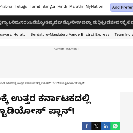
Prabha
Telugu
Tamil
Bangla
Hindi
Marathi
MyNation
Add Prefer
ದಿ
ಗ್ಯಾಲರಿ
ಮನರಂಜನೆ
ಜ್ಯೋತಿಷ್ಯ
ವೆಬ್‌ಸ್ಟೋರೀಸ್
ಜಿಲ್ಲಾ ಸುದ್ದಿ
ಕ್ರೀಡೆ
ಜೀವನಶೈಲಿ
ವ
savaraj Horatti
Bengaluru-Mangaluru Vande Bhatrat Express
Team India
ಾಂಡ ಸಿನಿಮಾಕ್ಕೆ ಉತ್ತರ ಕರ್ನಾಟಕದಲ್ಲಿ ಆಡಿಷನ್‌; ಕೆಆರ್‌ಜಿ ಸ್ಟೂಡಿಯೋಸ್ ಪ್ಲಾನ್!
ಕೆ ಉತ್ತರ ಕರ್ನಾಟಕದಲ್ಲಿ
ಸ್ಟೂಡಿಯೋಸ್ ಪ್ಲಾನ್!