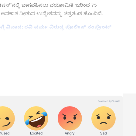
ಡಿಷನ್'ನಲ್ಲಿ ಭಾಗವಹಿಸಲು ವಯೋಮಿತಿ 12‌ರಿಂದ‌ 75
ಿಸಿ ಅವಕಾಶ ನೀಡುವ ಉದ್ದೇಶವನ್ನು ಚಿತ್ರ‌ತಂಡ ಹೊಂದಿದೆ.
ಗ್ಗೆ ವಿವಾದ; ರವಿ ವರ್ಮ ವಿರುದ್ಧ ಪೊಲೀಸ್ ಕಂಪ್ಲೇಂಟ್
 News
), ಟಿವಿ ಕಾರ್ಯಕ್ರಮಗಳು (
Kannada TV
ು ಇತ್ತೀಚಿನ ಸುದ್ದಿಗಳಿಗಾಗಿ ಏಷ್ಯಾನೆಟ್ ಸುವರ್ಣ ನ್ಯೂಸ್‌ನಲ್ಲಿ
ವಿಮರ್ಶೆಗಳು (
Kannada Movies Review
),
ಅಪ್‌ಡೇಟ್ಸ್‌, ತೆರೆಮರೆಯ ಕಥೆಗಳು,
OTT ರಿಲೀಸ್‌
ಗಳ
ಿ ಉಪ ಸಂಪಾದಕ. ಸಿನಿಮಾ, ಲೈಫ್‌ಸ್ಟೈಲ್, ರಾಜಕೀಯ ಸುದ್ದಿಗಳ ಬಗ್ಗೆ
ನ್ ಎಕ್ಸ್‌ಪ್ರೆಸ್‌, ಒನ್‌ ಇಂಡಿಯಾ ಕನ್ನಡ ಹಾಗೂ ವಿಜಯ ಕರ್ನಾಟಕ
 ಕಳೆದ 15 ವರ್ಷಗಳಿಂದ ನಿರಂತರ ಬರವಣಿಗೆ ಉದ್ಯೋಗದಲ್ಲಿದ್ದೇನೆ. ಸುದ್ದಿ