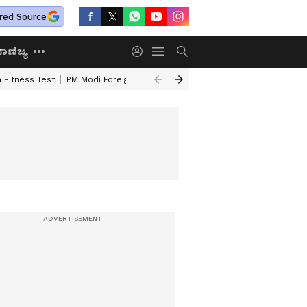
red Source
ಾಣಿಜ್ಯ
 Fitness Test
PM Modi Foreign Travel Expenditure
Valmiki Corporatio