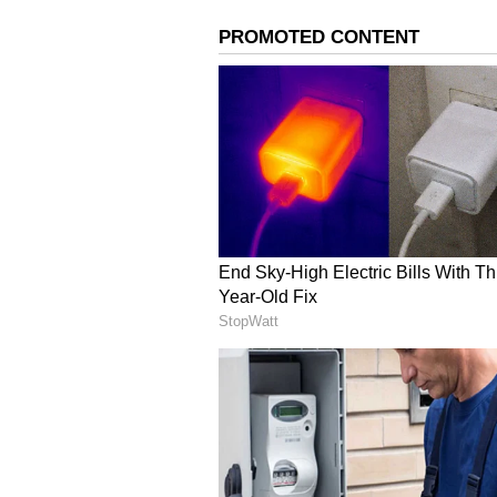
ಅಷ್ಟು ಚೆನ್ನಾಗಿ ಹಾಡುವ ಡಾ ರಾಜ್‌ ಇಷ್ಟು 
ಶ್ರೀನಿವಾಸ್!