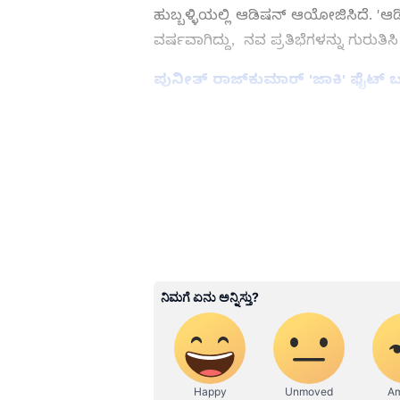
ಹುಬ್ಬಳ್ಳಿಯಲ್ಲಿ ಆಡಿಷನ್ ಆಯೋಜಿಸಿದೆ. 'ಆ
ವರ್ಷವಾಗಿದ್ದು, ನವ‌ ಪ್ರತಿಭೆಗಳನ್ನು ಗುರುತ
ಪುನೀತ್ ರಾಜ್‌ಕುಮಾರ್ 'ಜಾಕಿ' ಫೈಟ್‌ ಬ
ಕನ್ನಡ ಸಿನಿಮಾ (
Kannada Cinema
Shows
), ಸೆಲೆಬ್ರಿಟಿ ಸುದ್ದಿಗಳು ಮತ್ತ
ಮನರಂಜನಾ ವಿಭಾಗ ನೋಡಿ. ಸಿನಿಮಾ 
ತಾರೆಯರ ಸಂದರ್ಶನಗಳು, ಧಾರಾವಾಹಿ 
ಬಗ್ಗೆ ಮಾಹಿತಿಯೂ ಇಲ್ಲಿದೆ.
ABOUT THE AUTHOR
Shriram Bhat
SB
ಏಷ್ಯಾನೆಟ್ ಸುವರ್ಣನ್ಯೂಸ್.ಕಾಮ್‌ನಲ್ಲ
ಹೆಚ್ಚಿನ ಗಮನ ನೀಡುತ್ತಿದ್ದೇನೆ. ಇಂಡಿಯ
ವೆಬ್‌ನಲ್ಲಿ ಕೆಲಸ ಮಾಡಿದ ಅನುಭವವಿದೆ.