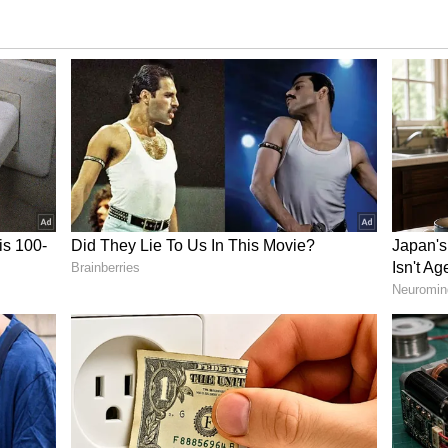
ದಿನ ಆ ಅವಕಾಶವನ್ನು ನಂಗೆ ಬಿಟ್ಟಿದ್ದರಲ್ಲಾ; ಪಿಬಿ