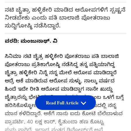
ನಟಿ ಚೈತ್ರಾ ಹಳ್ಳಿಕೇರಿ ಮಾಡಿದ ಆರೋಪಗಳಿಗೆ ಸ್ಪಷ್ಟನೆ
ನೀಡಬೇಕು ಎಂದು ಪತಿ ಬಾಲಾಜಿ ಪೋತರಾಜು
ಸುದ್ದಿಗೋಷ್ಠಿ ನಡೆಸಿದ್ದಾರೆ.
ವರದಿ: ಮಂಜುನಾಥ್. ವಿ
ಸಿನಿಮಾ ನಟಿ ಚೈತ್ರ ಹಳ್ಳಿಕೇರಿ ಪೋತರಾಜು ಪತಿ ಬಾಲಾಜಿ
ಪೋತರಾಜು ಪ್ರತಿಕಾಗೋಷ್ಠಿ ನಡೆಸಿದ್ದ ತನ್ನ ಪತ್ನಿಯಾಗಿದ್ದ
ಚೈತ್ರಾ ಹಳ್ಳಿಕೇರಿ ನಿನ್ನೆ ನನ್ನ ಮೇಲೆ ಆರೋಪ ಮಾಡಿದ್ದಾರೆ
ಆದ್ರೆ ಆಕೆ ಮಾಡಿರುವ ಆರೋಪ ಸುಳ್ಳು. ನಾಲ್ಕು ವರ್ಷದ
ಹಿಂದೆ ಇದೇ ರೀತಿ ಆರೋಪ ಮಾಡಿದ್ದಾಗ ನಾನೇ ಖುದ್ದು
ಚೈತ್ರಾರನ್ನು ಭೇಟಿ ಮಾಡಿ ನಾವು ನಮ್ಮ ಕುಟುಂಬ ಒಳಗೆ ಬಗ್ಗೆ
Read Full Article
ಹರಿಸಿಕೊಳ್ಳೋಣ ಎಂದಿದ್ದೆ ಆದರೆ ಆಕೆ ಸಮಾಜದಲ್ಲಿ ನನ್ನ
ಮಾನ ಕಳೆದಿದ್ದಾರೆ. ಆಕೆಗೆ ನಾನು ಐದು ಕೋಟಿ ಬೆಲೆಬಾಳುವ
ಪ್ರಾಪರ್ಟಿ, 40 ಲಕ್ಷ ಕಾರ್, ಕೈತುಂಬಾ ಹಣ ಕೊಟ್ಟು
ಸುಮ್ಮನಾಗಿದ್ದೆ. ಇದಾದ ನಂತರ ಡಿವೋರ್ಸ್‌ಗೆ ಅಪ್ಲೈ