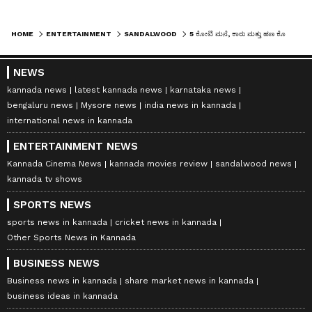
HOME
ENTERTAINMENT
SANDALWOOD
5 ಕೋಟಿ ಮನೆ, ಕಾರು ಮತ್ತು ಹಣ ಕೊಟ್ಟರೂ 25 ಕೋಟಿ ಡಿಮ್ಯಾಂಡ್‌ ಮಾಡಿದ ನಟಿ ಚೈತ್ರಾ: ಪತಿ ಆರೋಪ
NEWS
kannada news
latest kannada news
karnataka news
bengaluru news
Mysore news
india news in kannada
international news in kannada
ENTERTAINMENT NEWS
Kannada Cinema News
kannada movies review
sandalwood news
kannada tv shows
SPORTS NEWS
sports news in kannada
cricket news in kannada
Other Sports News in Kannada
BUSINESS NEWS
Business news in kannada
share market news in kannada
business ideas in kannada