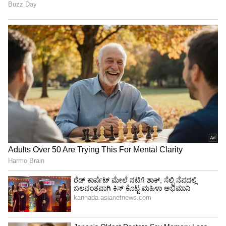
ಶೇ.50 ರಿಂದ ಶೇ.18 ಕ್ಕೆ TAX ಇಳಿಕೆ: ಮೋದಿ-
ಟ್ರಂಪ್ ಐತಿಹಾಸಿಕ ಒಪ್ಪಂದ | India US
Trade Deal | Party Rounds
ಮಕ್ಕಳ ಮೇಲೆ ಪ್ರೀತಿ ಇಬ್ಬರಲ್ಲೂ ಕಡಿಮೆಯಾಗಿಲ್ಲ
ನಮಗೆ ಇಬ್ಬರು ಮಕ್ಕಳು, ಮುತ್ತಿನಂತ ಮಕ್ಕಳಿದ್ದಾರೆ ಬಹಳ
ಒಳ್ಳೆಯವರಿದ್ದಾರೆ‌‌. ಅವರಿಗೆ 13 ವರ್ಷದಿಂದ ದಿ ಬೆಸ್ಟ್ ಸ್ಕೂಲ್
ನಲ್ಲಿ ಓದಿಸುತ್ತಿದ್ದೇನೆ. ಚೈತ್ರನೂ ಕೂಡಾ ತುಂಬಾ ಚೆನ್ನಾಗಿ
ಓದಿಸುತ್ತಿದ್ದಾರೆ. ಮಕ್ಕಳ ಬಗ್ಗೆ ಇಬ್ಬರಲ್ಲೂ ಕೂಡಾ ತುಂಬಾ