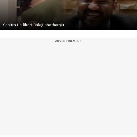
Chaitra Hallikeri Balaji photharaju