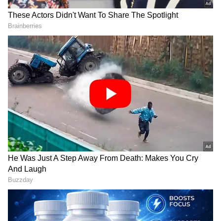
DOWNLOAD APP
ಕನ್ನಡ ಸಿನಿಮಾ (
Kannada Cinema News
), ಟಿವಿ
ಕಾರ್ಯಕ್ರಮಗಳು (
Kannada TV Shows
), ಸೆಲೆಬ್ರಿಟಿ
ಸುದ್ದಿಗಳು ಮತ್ತು ಇತ್ತೀಚಿನ ಸುದ್ದಿಗಳಿಗಾಗಿ ಏಷ್ಯಾನೆಟ್
ಸುವರ್ಣ ನ್ಯೂಸ್‌ನಲ್ಲಿ ಮನರಂಜನಾ ವಿಭಾಗ ನೋಡಿ.
ಸಿನಿಮಾ ವಿಮರ್ಶೆಗಳು (
Kannada Movies Review
),
ತಾರೆಯರ ಸಂದರ್ಶನಗಳು, ಧಾರಾವಾಹಿ ಅಪ್‌ಡೇಟ್ಸ್‌,
ತೆರೆಮರೆಯ ಕಥೆಗಳು,
OTT ರಿಲೀಸ್‌
ಗಳ ಬಗ್ಗೆ
ಮಾಹಿತಿಯೂ ಇಲ್ಲಿದೆ.