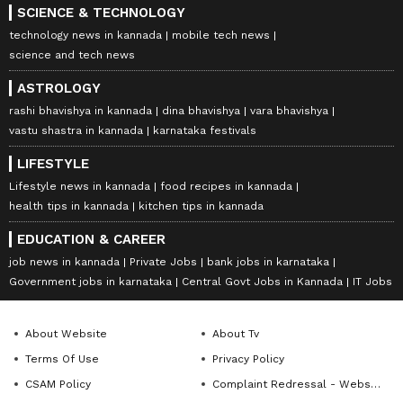
SCIENCE & TECHNOLOGY
technology news in kannada
mobile tech news
science and tech news
ASTROLOGY
rashi bhavishya in kannada
dina bhavishya
vara bhavishya
vastu shastra in kannada
karnataka festivals
LIFESTYLE
Lifestyle news in kannada
food recipes in kannada
health tips in kannada
kitchen tips in kannada
EDUCATION & CAREER
job news in kannada
Private Jobs
bank jobs in karnataka
Government jobs in karnataka
Central Govt Jobs in Kannada
IT Jobs
About Website
About Tv
Terms Of Use
Privacy Policy
CSAM Policy
Complaint Redressal - Website