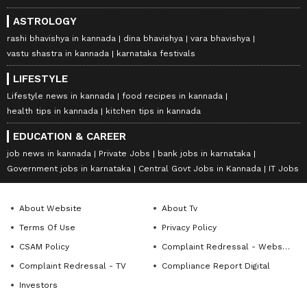
ASTROLOGY
rashi bhavishya in kannada
dina bhavishya
vara bhavishya
vastu shastra in kannada
karnataka festivals
LIFESTYLE
Lifestyle news in kannada
food recipes in kannada
health tips in kannada
kitchen tips in kannada
EDUCATION & CAREER
job news in kannada
Private Jobs
bank jobs in karnataka
Government jobs in karnataka
Central Govt Jobs in Kannada
IT Jobs
About Website
About Tv
Terms Of Use
Privacy Policy
CSAM Policy
Complaint Redressal - Website
Complaint Redressal - TV
Compliance Report Digital
Investors