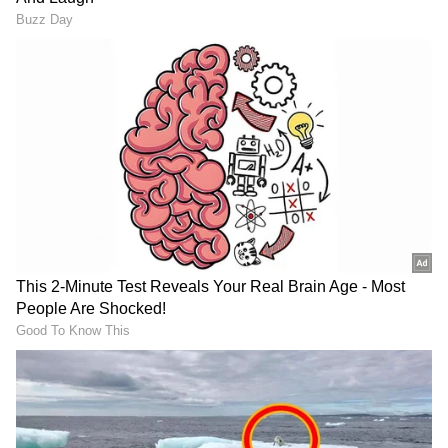
RECOMMENDED STORIES
ಆ ಸಂಧರ್ಭದಲ್ಲಿ ಸಂಸದ ಪ್ರತಾಪ್ ಸಿಂಹ, ಚಿತ್ರನಟ ವಸಿಷ್ಠ
ಸಿಂಹ, ನಿರ್ದೇಶಕ ಕಾರ್ತಿಕ್, ಅಜಯ್ ಶಾಸ್ತ್ರಿ, ವಿಕ್ರಮ್
ಅಯ್ಯಂಗಾರ್, ಲಿಂಗರಾಜು, ದರ್ಶನ್, ಮುರಳಿಧರ್, ಕೌಶಲ್,
ಪ್ರದೀಪ್ ಇನ್ನಿತರರು ಇದ್ದರು.