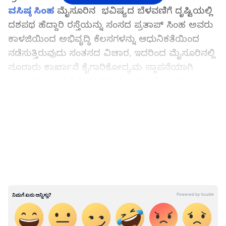
ವಸಿಷ್ಠ ಸಿಂಹ
ಮೈಸೂರಿನ ಭವಿಷ್ಯದ ಬೆಳವಣಿಗೆ ದೃಷ್ಟಿಯಲ್ಲಿ
ದಶಪಥ ಹೆದ್ದಾರಿ ರಸ್ತೆಯನ್ನು ಸಂಸದ ಪ್ರತಾಪ್ ಸಿಂಹ ಅವರು
ಕಾಳಜಿಯಿಂದ ಅಭಿವೃದ್ಧಿ ಕೆಲಸಗಳನ್ನು ಆಧುನಿಕತೆಯಿಂದ
ನಡೆಸುತ್ತಿರುವುದು ಸಂತಸದ ವಿಚಾರ, ಇದರಿಂದ ಮೈಸೂರಿನಲ್ಲಿ
ನೂರಾರು ಕಾರ್ಖಾನೆ ಕೈಗಾರಿಕೋದ್ಯಮ ಸ್ಥಾಪನೆಯಾಗಿ
ಲಕ್ಷಾಂತರ ಮಂದಿಗೆ ಕೆಲಸ ಸಿಗುವಂತಾಗುತ್ತದೆ ಎಂದರು.
ಮೈಸೂರಿನಿಂದ ವಿವಿಧ ಕಡೆ ಸಂಪರ್ಕಿಸುವ ರೈಲುಗಳ ಸಂಚಾರ
LATEST VIDEOS
ಮಾಡಿರುವುದು ಸಾಕಷ್ಟು ಮಂದಿಗೆ ಉಪಯೋಗವಾಗಿದೆ, ನಾವು
ಹತ್ತಾರು ವರ್ಷದ ಹಿಂದೆ ಕೇವಲ ಮೈಸೂರು ವಿಮಾನ
ನಿಲ್ದಾಣವನ್ನ ಮಾತ್ರ ಕಂಡಿದ್ದೇವು ಅಂದರೆ ಇಂದು ಪ್ರತಾಪ್
ಸಿಂಹರವರು ಸಾಮಾನ್ಯವ್ಯಕ್ತಿಯೂ ಸಹ ವಿಮಾನದಲ್ಲಿ
ಪ್ರಯಾಣಿಸಲು ಹತ್ತಾರು ವಿಮಾನಗಳನ್ನು ಮೈಸೂರು
ಸಂಪರ್ಕಕ್ಕೆ ತಂದರು ಎಂದು ಹೇಳಿದರು.
ವಸಿಷ್ಠ ಸಿಂಹ ಮುಂದೆ 'Love...ಲಿ' ಸಿನಿಮಾ: ಮತ್ತೊಂದು
ಚಿತ್ರಕ್ಕೆ ಹೀರೋ ಆದ ಕಂಚಿನ ಕಂಠದ ನಟ