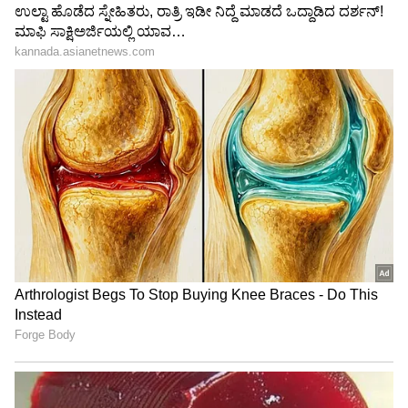
"ರಾಜಕೀಯ ಬೇಡ, ಸಿನಿಮಾನೇ ಪ್ರಾಣ":
ಕನಕೋತ್ಸವದಲ್ಲಿ ರಿಷಬ್ ಶೆಟ್ಟಿ | Rishab
Shetty speech | Suvarna News
ಶೇ.50 ರಿಂದ ಶೇ.18 ಕ್ಕೆ TAX ಇಳಿಕೆ: ಮೋದಿ-
ಟ್ರಂಪ್ ಐತಿಹಾಸಿಕ ಒಪ್ಪಂದ | India US
Trade Deal | Party Rounds