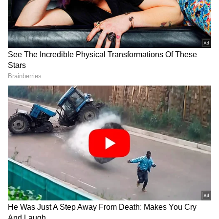
DOWNLOAD APP
ಕನ್ನಡ ಸಿನಿಮಾ (
Kannada Cinema News
), ಟಿವಿ
ಕಾರ್ಯಕ್ರಮಗಳು (
Kannada TV Shows
), ಸೆಲೆಬ್ರಿಟಿ
ಸುದ್ದಿಗಳು ಮತ್ತು ಇತ್ತೀಚಿನ ಸುದ್ದಿಗಳಿಗಾಗಿ ಏಷ್ಯಾನೆಟ್
ಸುವರ್ಣ ನ್ಯೂಸ್‌ನಲ್ಲಿ ಮನರಂಜನಾ ವಿಭಾಗ ನೋಡಿ.
ಸಿನಿಮಾ ವಿಮರ್ಶೆಗಳು (
Kannada Movies Review
),
ತಾರೆಯರ ಸಂದರ್ಶನಗಳು, ಧಾರಾವಾಹಿ ಅಪ್‌ಡೇಟ್ಸ್‌,
ತೆರೆಮರೆಯ ಕಥೆಗಳು,
OTT ರಿಲೀಸ್‌
ಗಳ ಬಗ್ಗೆ
ಮಾಹಿತಿಯೂ ಇಲ್ಲಿದೆ.