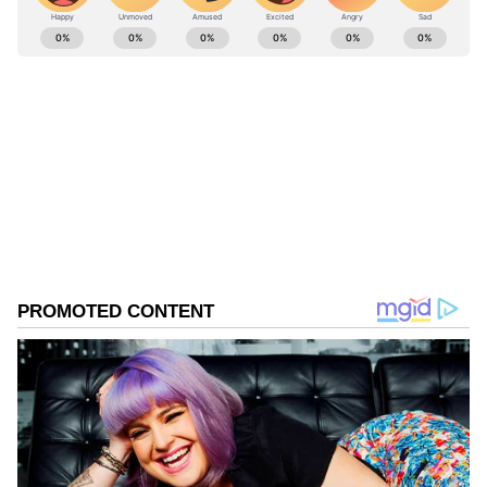
ABOUT THE AUTHOR
'ವಿಮಾನ ನಿಲ್ದಾಣ ವಿಸ್ತರಿಸಿ ಅಭಿವೃದ್ಧಿ ಮಾಡಿದ್ದಾರೆ,
Shruiti G Krishna
SG
ಅದರಂತೆಯೆ ಮೈಸೂರು ದಸರಾ ಆಗಮಿಸುತ್ತಿದೆ ನಮ್ಮ
ಮೈಸೂರು ಕಲಾವಿದರ ತವರೂರು ಕಲಾವಿದರ ಕಡೆಯು
ಸ್ಯಾಂಡಲ್‌ವುಡ್
ಪ್ರತಾಪ್ ಸಿಂಹ
ಸರ್ಕಾರ ಗಮನ ವಹಿಸಬೇಕಿದೆ ಮತ್ತು ಚಿತ್ರನಗರಿಯನ್ನ
ಮೈಸೂರಿನ ಇಮ್ಮಾವು ಬಳಿ ಸ್ಥಾಪಿಸಲಾಗುತ್ತದೆ ಎಂದು
ಸರ್ಕಾರ ಮೂರ್ನಾಲ್ಕು ವರ್ಷದ ಹಿಂದೆಯೇ ಘೋಷಿಸಿದೆ
ಹಾಗಾಗಿ ಅಭಿವೃದ್ದಿ ಕೆಲಸಗಳು ಪ್ರಾರಂಭಿಸಲು ಮುಂದಾಗಲಿ
ಇದರಿಂದ ನಟನೆ ನಿರ್ದೇಶನ ಮತ್ತು ತಾಂತ್ರಿಕ ವಿಭಾಗ
ಸೇರಿದಂತೆ ಕಲಾವಿದರ ಬದುಕಿಗೆ ಕಲಾಶಿಕ್ಷಣ ದುಡಿಮೆಗೆ
ಅವಕಾಶ ಸಿಗುತ್ತದೆ' ಎಂದು ಮನವಿ ನೀಡಿದರು.
ಅವಮಾನ ಮಾಡಿದವರಿಗೆ ನನ್ನ ಸಲಾಮ್ ಎಂದ ವಸಿಷ್ಠ
ಸಿಂಹ