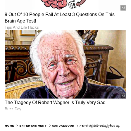
HOME
ENTERTAINMENT
SANDALWOOD
ಸರ್ಕಾರ ಚಿತ್ರನಗರಿ ಅಭಿವೃದ್ಧಿ ಕೆಲಸ ಪ್ರಾರಂಭಿಸಲಿ: ಸಂಸದ ಪ್ರತಾಪ್ ಸಿಂಹಗೆ ನಟ ವಸಿಷ್ಠ ಸಿಂಹ ಮನವಿ