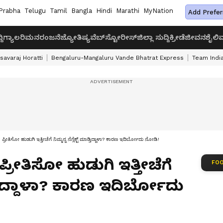
Prabha
Telugu
Tamil
Bangla
Hindi
Marathi
MyNation
Add Prefer
ದಿ
ಗ್ಯಾಲರಿ
ಮನರಂಜನೆ
ಜ್ಯೋತಿಷ್ಯ
ವೆಬ್‌ಸ್ಟೋರೀಸ್
ಜಿಲ್ಲಾ ಸುದ್ದಿ
ಕ್ರೀಡೆ
ಜೀವನಶೈಲಿ
ವ
savaraj Horatti
Bengaluru-Mangaluru Vande Bhatrat Express
Team India
ತಿಸೋ ಹುಡುಗಿ ಇತ್ತೀಚೆಗೆ ನಿಮ್ಮನ್ನ ನೆಗ್ಲೆಕ್ಟ್‌ ಮಾಡ್ತಿದ್ದಾಳಾ? ಕಾರಣ ಇದಿರ್ಬೋದು ನೋಡಿ!
ಪ್ರೀತಿಸೋ ಹುಡುಗಿ ಇತ್ತೀಚೆಗೆ
FOO
 ಮಾಡ್ತಿದ್ದಾಳಾ? ಕಾರಣ ಇದಿರ್ಬೋದು