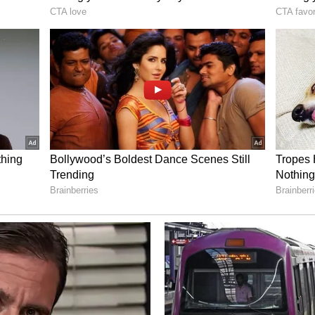
ಸಿಗೊಳಿಸುತ್ತೆ ಮಕ್ಕಳ ಈ ಮಾತು
್ರೀತಿಪಾತ್ರರೊಂದಿಗೆ ಎಷ್ಟೇ ಕ್ಲೋಸ್‌ ಆಗಿದ್ದರೂ ಒಬ್ಬರಿಗೊಬ್ಬರ
ುವೆ ಒಂದಿಷ್ಟು ಸ್ಪೇಸ್‌ (Space) ಇರುವುದು ಬಹಳ ಮುಖ್ಯ. ಅವರ
 ಅಗತ್ಯ. ನೀವು ಇಂತಹ ಗಡಿರೇಖೆ ಉಲ್ಲಂಘನೆ ಮಾಡುವ ಅಭ್ಯಾಸ
ರಾಶರಾಗುತ್ತಾರೆ. ಅವರು ಅದನ್ನು ತಮ್ಮನ್ನು ನಿಯಂತ್ರಿಸುವ
.