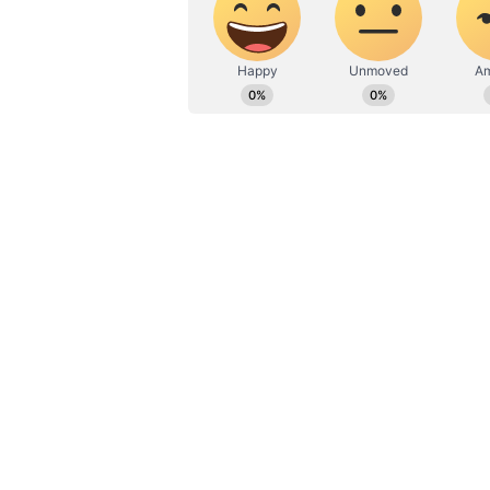
ಮಾಡೋ ಪ್ರಶ್ನೆ ಇದು
ನಿಮ್ಮ ಮೇಲೆ ಕೋಪ (Angry):
ಸಾಮಾನ್ಯ