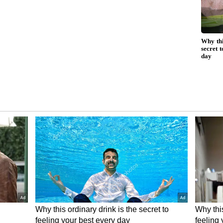
ಎಂದು ಹೇಳಿಬಿಡುವುದು ಉತ್ತಮ. ಆದರೆ, ಆಕೆ ಹಾಗೆ ಮಾಡದೆ
ಟನೆ ನಡೆದಿದ್ದರೆ ನೀವೇ ಮೊದಲಾಗಿ ಸಾರಿ ಕೇಳಿಬಿಡಿ. ನೀವು
ಡಿಕೊಡಿ. ತಪ್ಪು ತಿಳಿವಳಿಕೆಯಿದ್ದರೆ ಸರಿಪಡಿಸಿ.
ದೀರಾ?:
ಸಾಮಾನ್ಯವಾಗಿ ಹುಡುಗಿಯರು ಕೆಲ ವಿಚಾರಗಳ ಬಗ್ಗೆ
ೆಡಿಸಿಕೊಳ್ಳುತ್ತಾರೆ. ಹುಡುಗರ ಬಗ್ಗೆ ನಂಬಿಕೆ, ಖಾತ್ರಿ ಇಲ್ಲದೆ
ಗ್ಗೆ ಸರಿಯಾಗಿ ಉತ್ತರ ನೀಡದೆ ತಪ್ಪಿಸಿಕೊಳ್ಳುತ್ತಿದ್ದರೆ ಅವರಲ್ಲಿ
ಿರ್ಲಕ್ಷ್ಯ (Neglect) ಮಾಡಲು ಆರಂಭಿಸಬಹುದು. ಅಲ್ಲದೆ,
ೂ ಇರುತ್ತವೆ. ಅದರಿಂದಾಗಿಯೂ ಆಕೆ ಹೀಗೆ ವರ್ತಿಸಬಹುದು.
tion) ಅಗತ್ಯ.
ೆ ಬೇಸತ್ತಿರಬಹುದು:
ಚೆನ್ನಾಗಿರುವ ಸಮಯದಲ್ಲಿ ಆಕೆಯನ್ನು
ದ ಸಮಯದಲ್ಲಿ ಆಕೆಯನ್ನು ದೂಷಿಸುತ್ತ, ಬೆಂಬಲ ನೀಡದೆ ನಿಮ್ಮ
ಹುಡುಗಿಯರಿಗೆ ಭಾರೀ ಬೇಸರವನ್ನು ಉಂಟುಮಾಡುತ್ತದೆ. ಪದೇ ಪದೆ
 ನಂಬಿಕೆ ಕಳೆದುಕೊಳ್ಳುತ್ತಾಳೆ.