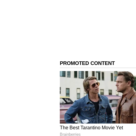
ವಿಚಾರಕ್ಕೆ ನಿಮ್ಮ ಮೇಲೆ ಕೋಪ ಬಂದಿದೆʼ 
ನಿಮ್ಮನ್ನು ನಿರ್ಲಕ್ಷಿಸುತ್ತಿರಬಹುದು. ಇಂಥ ಘ
ಮುಗ್ಧರಾಗಿದ್ದರೆ ಅವರಿಗೆ ವಿಷಯ ಮನದಟ್ಟು ಮಾ
ಅಭದ್ರ (Insecure) ಭಾವನೆ ಮೂಡಿಸಿದ್
ಅತಿಯಾಗಿ ಯೋಚಿಸುತ್ತಾರೆ. ಸುಖಾಸುಮ್ಮನೆ ತಲೆಕ
ಪದೇ ಪದೆ ಏನಾದರೂ ಪ್ರಶ್ನಿಸುತ್ತಾರೆ. ಅವುಗಳ ಬ
ಅಸುರಕ್ಷಿತ ಭಾವನೆ ಹೆಚ್ಚುತ್ತದೆ. ಹೀಗಾಗಿ, ನ
ಹುಡುಗಿಯರಲ್ಲಿ ಹಲವು ರೀತಿಯ ಕೀಳರಿಮೆಗಳ
ಯಾವುದಕ್ಕೂ ಸೂಕ್ತ ಸಂವಹನ (Communica
ಬೆಂಬಲ (Support) ನೀಡದಿರುವ ಗುಣಕ್ಕ
ಹೊಗಳಿ ಹಾಡುವ ನೀವು, ಯಾವುದಾದರೂ ಕಷ್ಟ
ಪಾಡಿಗೆ ನೀವಿದ್ದು ಬಿಡುತ್ತೀರಾ? ಈ ಗುಣ 
ಇಂಥ ಘಟನೆ ನಡೆಯುತ್ತಿದ್ದರೆ ಆಕೆ ನಿಮ್ಮ ಬಗ್ಗೆ