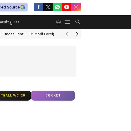
red Source
ಾಣಿಜ್ಯ
 Fitness Test
PM Modi Foreign Travel Expenditure
Valmiki Corporatio
TBALL WC '26
CRICKET