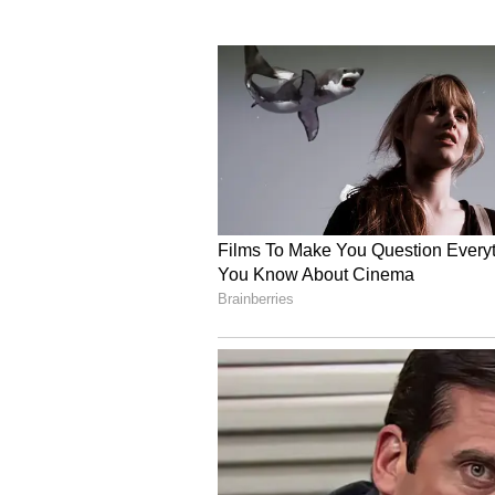
Relationship Tips: ತಂದೆ ಹೃದಯ ಘಾ
ಆಕೆ ಸ್ವಾತಂತ್ರ್ಯಪ್ರೇಮಿಯಾಗಿರಬಹುದು:
ಪ
ಸ್ವಾತಂತ್ರ್ಯ (Freedom) ಹಾಗೂ ಇಬ್ಬರ ನಡ
ಮಿತಿಯನ್ನು ಗೌರವಿಸುವ ಪರಿಪಾಠ ಎಂದಿಗೂ
ಹೊಂದಿದ್ದರೆ ಹುಡುಗಿಯರು (Girls) ಬಹಳ ನಿ
(Control) ಗುಣ ಎಂಬುದಾಗಿ ಭಾವಿಸುತ್ತಾರೆ