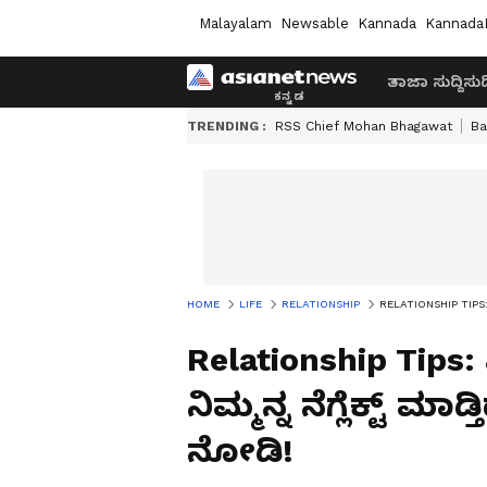
Malayalam
Newsable
Kannada
Kannada
ತಾಜಾ ಸುದ್ದಿ
ಸುದ್
TRENDING :
RSS Chief Mohan Bhagawat
Ba
HOME
LIFE
RELATIONSHIP
RELATIONSHIP TIPS: ಪ್ರೀ
Relationship Tips: 
ನಿಮ್ಮನ್ನ ನೆಗ್ಲೆಕ್ಟ್‌
ನೋಡಿ!