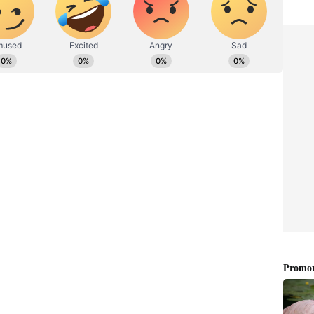
ವಾಗಿ ಪ್ರೀತಿಪಾತ್ರರ (Loved) ಮೇಲೆ ಕೋಪ ಬಂದಾಗ “ಇಂತಹ