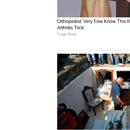
Relationship Anxiety ಯಿಂದ ರಕ್ಷಣೆ 
ಎಂಬುದನ್ನು ಪತ್ತೆ ಮಾಡಬೇಕು. ನಿಮ್ಮ ಉ
ಸಮಸ್ಯೆಯಿಂದ ಹೊರ ಬರಬಹುದು.
ಸ್ವಯಂ ವಿಮರ್ಶೆ:
ಸದಾ ಸಂಗಾತಿ ದೋಷಗಳನ್
ನಿಮ್ಮ ಸಂಗಾತಿಯ ವರ್ತನೆಯ ಬಗ್ಗೆ ನೀವು ದಿ
ನಿಮಗೆ ಅದೇ ರೀತಿ ಮಾಡುತ್ತಾರೆಯೇ ಎಂದು ನಿಮ್
ಬದಲಾವಣೆ ತರಲು ಪ್ರಯತ್ನಿಸಿ.
ಆತ್ಮ ವಿಶ್ವಾಸವನ್ನು ಹೆಚ್ಚಿಸಿಕೊಳ್ಳಿ:
ಆತ್ಮವಿ
ನಂಬಿಕೆಯಿರಬೇಕು. ನೀವು ಯಾರಿಗೂ ಕಡಿಮೆಯಿಲ್
ನಿಮ್ಮನ್ನು ಪ್ರೀತಿಸುತ್ತಾರೆಂದು ನೀವು ನಂಬಿ.
ನಿಮ್ಮನ್ನು ಪ್ರೇರೇಪಿಸಿಕೊಳ್ಳಿ:
ನಕಾರಾತ್ಮಕ 
ಆಲೋಚನೆಗಳಿಂದ ಮೊದಲು ಹೊರಗೆ ಬನ್ನಿ. ಸಂಗಾತ
ಎಂಬ ಧನಾತ್ಮಕ ಆಲೋಚನೆ ಮಾಡಿ.