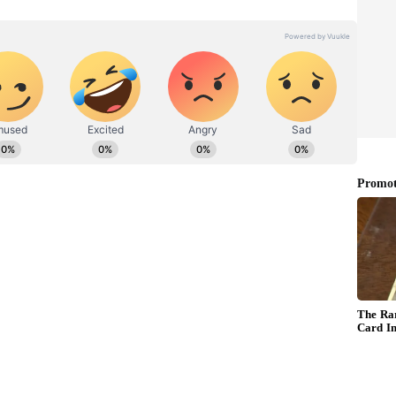
ಂಗಾತಿ ನನ್ನ ಮೇಲೆ ಬೇಸರಗೊಂಡು ದೂರವಾದ್ರೆ ಅಥವಾ ನನ್ನ ಬಳಿ