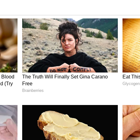
ಖ್ಯೆ ಹೆಚ್ಚಲು ಬಳಸಿ ಈ ಪುಟಾಣಿ ಲವಂಗ
:
ವೆ. ಪತಿ ಅಥವಾ ಪತ್ನಿ, ತನ್ನ ಸಂಗಾತಿ
ರಂಭಿಸಿದಾಗ ಈ ಸಮಸ್ಯೆ ಕೆಲವರಿಗೆ ಕಾಡಲು ಶುರುವಾಗುತ್ತದೆ.
ು. ಅತಿಯಾದ ತೂಕ,ದೇಹದ ಆಕಾರ,ಬಣ್ಣ ಮತ್ತು ಅನಾರೋಗ್ಯ
ಿ ಬರ್ತಿಲ್ಲ ಎಂದು ಇವರು ನಂಬಲು ಶುರು ಮಾಡ್ತಾರೆ. ಇದು
ಹೆಚ್ಚಾಗುತ್ತದೆ.
 ನಡೆದ ಕೆಲವು ಘಟನೆಗಳು ಕೂಡ ಇದಕ್ಕೆ ಕಾರಣವಾಗುತ್ತವೆ.
ಿ ಜೊತೆ ಮಾಡ್ತಿರಾ ಈ ಕೆಲಸ ?