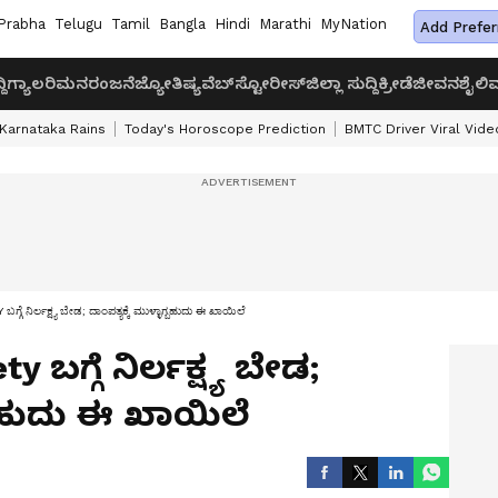
Prabha
Telugu
Tamil
Bangla
Hindi
Marathi
MyNation
Add Prefer
ದಿ
ಗ್ಯಾಲರಿ
ಮನರಂಜನೆ
ಜ್ಯೋತಿಷ್ಯ
ವೆಬ್‌ಸ್ಟೋರೀಸ್
ಜಿಲ್ಲಾ ಸುದ್ದಿ
ಕ್ರೀಡೆ
ಜೀವನಶೈಲಿ
ವ
Karnataka Rains
Today's Horoscope Prediction
BMTC Driver Viral Vide
ಗೆ ನಿರ್ಲಕ್ಷ್ಯ ಬೇಡ; ದಾಂಪತ್ಯಕ್ಕೆ ಮುಳ್ಳಾಗ್ಬಹುದು ಈ ಖಾಯಿಲೆ
ಬಗ್ಗೆ ನಿರ್ಲಕ್ಷ್ಯ ಬೇಡ;
ಗ್ಬಹುದು ಈ ಖಾಯಿಲೆ