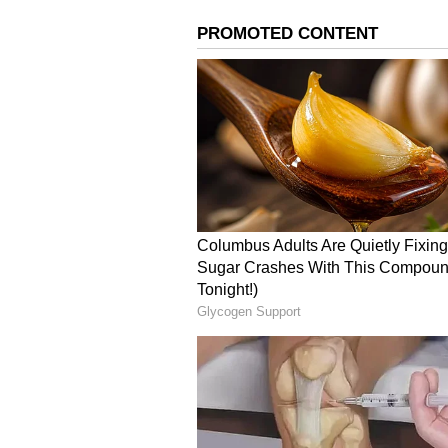
Sperm Count Increase: ವೀರ್ಯ ಸಂ
Relationship Anxiety ಗೆ ಕಾರಣಗಳು 
ಸಂಬಂಧದಲ್ಲಿ ಆತಂಕ ಕಾಡಲು ಅನೇಕ ಕಾರಣಗಳಿ
ಪರಿಪೂರ್ಣವಾಗಬೇಕೆಂದು ನಿರೀಕ್ಷಿಸಲು ಪ್ರಾ
ಸೌಂದರ್ಯ ಕೂಡ ಇದಕ್ಕೆ ಕಾರಣವಾಗಬಹುದ
ಹೀಗೆ ಅನೇಕ ಕಾರಣಗಳಿಂದ ಸಂಗಾತಿ ನನ್ನ ಬಳ
ಮನಸ್ಸಿನಲ್ಲಿ ದೊಡ್ಡ ಮರವಾಗಿ ಬೆಳೆದು ಆತಂಕ 
ಇದಲ್ಲದೆ ಸದಾ ಕಾಡುವ ಒತ್ತಡ, ಬಾಲ್ಯದಲ್ಲಿ
Sexomnia : ರಾತ್ರಿ ನಿದ್ರೆಯಲ್ಲಿ ಸಂಗಾತ