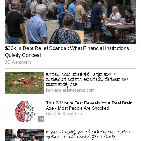
• ಅಗತ್ಯಗಳ (Need) ಬಗ್ಗೆ ಸುಮ್ಮನಿರುವುದು
ನಿಮ್ಮ ಸಂಗಾತಿ ಹೇಗಿರಬೇಕು ಎನ್ನುವ ಕಲ್ಪನೆ ನಿಮಗಿದೆ.
ಅದನ್ನು ವ್ಯಕ್ತಪಡಿಸುವುದು ಉತ್ತಮ. ಒಂದೊಮ್ಮೆ ನಿಮ್ಮ ವೃತ್ತಿಗೆ
ಸ್ಪಂದಿಸುವ ಸಂಗಾತಿ ಅಗತ್ಯ ಎನ್ನುವುದು ನಿಮ್ಮ ಬಲವಾದ