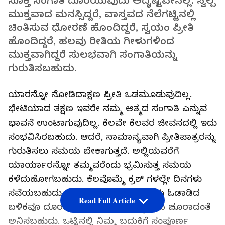
ಸೂಕ್ತ ಸಂಗಾತಿ ದೊರೆಯುವುದು ಅದೃಷ್ಟವೇನಲ್ಲ. ಸ್ವಲ್ಪ
ಮುಕ್ತವಾದ ಮನಸ್ಸಿದ್ದರೆ, ವಾಸ್ತವದ ನೆಲೆಗಟ್ಟಿನಲ್ಲಿ
ಚಿಂತಿಸುವ ಧೋರಣೆ ಹೊಂದಿದ್ದರೆ, ಸ್ವಯಂ ಪ್ರೀತಿ
ಹೊಂದಿದ್ದರೆ, ಹಲವು ರೀತಿಯ ಗೀಳುಗಳಿಂದ
ಮುಕ್ತವಾಗಿದ್ದರೆ ಸುಲಭವಾಗಿ ಸಂಗಾತಿಯನ್ನು
ಗುರುತಿಸಬಹುದು.
ಯಾರನ್ನೋ ನೋಡಿದಾಕ್ಷಣ ಪ್ರೀತಿ ಒಡಮೂಡುವುದಿಲ್ಲ.
ಭೇಟಿಯಾದ ತಕ್ಷಣ ಇವರೇ ನಮ್ಮ ಆತ್ಮದ ಸಂಗಾತಿ ಎನ್ನುವ
ಭಾವನೆ ಉಂಟಾಗುವುದಿಲ್ಲ. ಕೆಲವೇ ಕೆಲವರ ಜೀವನದಲ್ಲಿ ಇದು
ಸಂಭವಿಸಿರಬಹುದು. ಆದರೆ, ಸಾಮಾನ್ಯವಾಗಿ ಪ್ರೀತಿಪಾತ್ರರನ್ನು
ಗುರುತಿಸಲು ಸಮಯ ಬೇಕಾಗುತ್ತದೆ. ಅಲ್ಲಿಯವರೆಗೆ
ಯಾರ್ಯಾರನ್ನೋ ತಮ್ಮವರೆಂದು ಭ್ರಮಿಸುತ್ತ ಸಮಯ
ಕಳೆದುಹೋಗಬಹುದು. ಕೆಲವೊಮ್ಮೆ ಕ್ರಶ್ ಗಳಲ್ಲೇ ದಿನಗಳು
ಸವೆಯಬಹುದು. ಅಥವಾ ಪ್ರೀತಿ-ಪ್ರೇಮವೆಂದು ಓಡಾಡಿದ
Read Full Article
ಬಳಿಕವೂ ದೂರವಾಗಬಹುದು. ಆಗೆಲ್ಲ ಹೃದಯ ಚೂರಾದಂತೆ
ಅನಿಸಬಹುದು. ಒಟ್ಟಿನಲ್ಲಿ ನಿಮ್ಮ ಬದುಕಿಗೆ ಸಂಪೂರ್ಣ