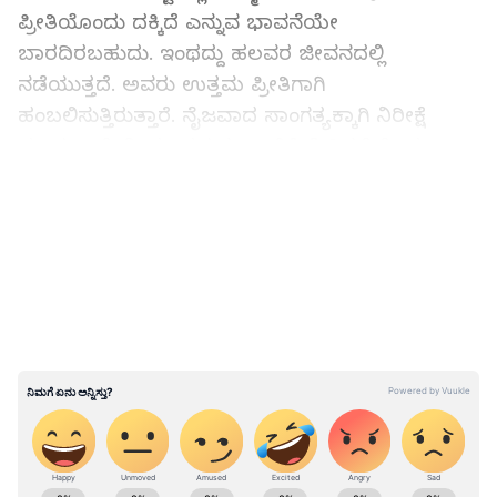
ಪ್ರೀತಿಯೊಂದು ದಕ್ಕಿದೆ ಎನ್ನುವ ಭಾವನೆಯೇ
ಬಾರದಿರಬಹುದು. ಇಂಥದ್ದು ಹಲವರ ಜೀವನದಲ್ಲಿ
ನಡೆಯುತ್ತದೆ. ಅವರು ಉತ್ತಮ ಪ್ರೀತಿಗಾಗಿ
ಹಂಬಲಿಸುತ್ತಿರುತ್ತಾರೆ. ನೈಜವಾದ ಸಾಂಗತ್ಯಕ್ಕಾಗಿ ನಿರೀಕ್ಷೆ
ಮಾಡುತ್ತಾರೆ. ನೀವೂ ಸಹ ಈ ಸಾಲಿಗೆ ಸೇರಿದ್ದರೆ ಕೆಲವು
ತಪ್ಪುಗಳನ್ನು ಎಂದಿಗೂ ಮಾಡಬಾರದು. ಅವುಗಳಿಂದಾಗಿ
LATEST VIDEOS
ಉತ್ತಮ ಸಾಂಗತ್ಯ ದಕ್ಕದೇ ಹೋಗಬಹುದು. ಉದಾಹರಣೆಗೆ,
ನಿಮ್ಮನ್ನು ನೀವು ನಿರ್ಲಕ್ಷ್ಯ ಮಾಡುವುದರಿಂದ ಉತ್ತಮ ಪ್ರೀತಿ
ಸಿಗುವುದಿಲ್ಲ. ನಿಮ್ಮನ್ನೇ ಪ್ರೀತಿಸಿಕೊಳ್ಳಲಾರದವರು
ಇನ್ನೊಬ್ಬರನ್ನು ಪ್ರೀತಿಸುವುದು ಸಾಧ್ಯವೇ? ಆಂತರಿಕ ಸಂಬಂಧ
ಚೆನ್ನಾಗಾದರೆ ಮಾತ್ರ ಮತ್ತೊಬ್ಬರೊಂದಿಗೆ ಸಾಂಗತ್ಯ ಹೊಂದಲು
ಸಾಧ್ಯವಾಗುತ್ತದೆ. ನಿಮ್ಮನ್ನು ನೀವು ಅಲಕ್ಷ್ಯ ಮಾಡುವ ಸ್ವಭಾವ
ಹೊಂದಿದ್ದರೆ ಈಗಲೇ ಬದಲಿಸಿಕೊಳ್ಳಿ. ಜತೆಗೆ, ಇಂತಹದ್ದೇ ಕೆಲವು
ತಪ್ಪುಗಳನ್ನು ಮಾಡಬೇಡಿ.
• ನಿಮ್ಮತನದ ಗೀಳು (Obsessing Your Type)
ABOUT THE AUTHOR