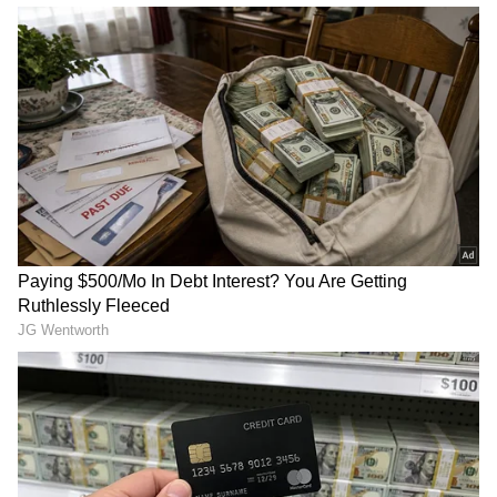
RECOMMENDED STORIES
ಎರಡು ಮದುವೆ, 40 ಲಕ್ಷ
Saif Ali Khan: ಅಣ್ಣನ ಸೀಕ್ರೆಟ್