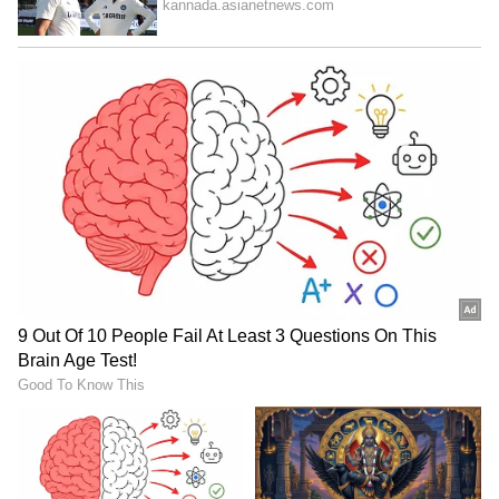
ಭಾವನೆಯಾಗಿದ್ದರೆ (Feeli) ಅದನ್ನು ಸ್ಪಷ್ಟವಾಗಿ
ತಿಳಿಯಪಡಿಸಬೇಕು. ಅಗತ್ಯಗಳ ಬಗ್ಗೆ ಸುಮ್ಮನಿದ್ದರೆ ಸೂಕ್ತ
ಸಂಗಾತಿ ಹೇಗೆ ದೊರೆಯಬಲ್ಲರು?