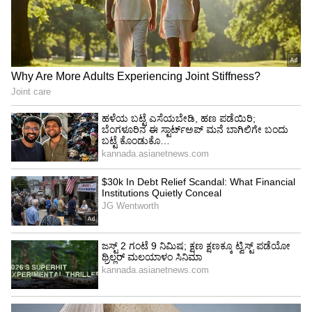
ಸಹಾನುಭೂತಿ ವ್ಯಕ್ತಪಡಿಸಿದ ನೆಟ್ಟಿಗರು
ಈ ಪೋಸ್ಟ್‌ಗೆ ಸಾವಿರಾರು ಲೈಕ್ಸ್, ಶೇರ್ಸ್, ಕಾಮೆಂಟ್ಸ್
ಬಂದಿವೆ. ಹಲವರು ತಮ್ಮ ಅನುಭವ ಹಂಚಿಕೊಂಡಿದ್ದಾರೆ .
ಕೆಲವರು ತಮ್ಮ ಕರ್ನಾಟಕದ ಹೆಣ್ಣು ಮಗಳೊಂದಿಗೆ ಜೀವನ
ನಡೆಸಲು ಹೋಗುತ್ತಿರುವ ಯುವಕನಿಗೆ ಮೊದಲ
ಮಾತೇನೆಂದರೆ “ನಾನು ಓಕೆನಾ, Kannada gothilla!”
ಎಂದು ಕೇಳುವುದಾಗಿ ತಮಾಷೆಯಾಗಿ ಕಾಮೆಂಟ್ ಮಾಡಿದ್ದಾರೆ.
ವಿಭಿನ್ನ ಭಾಷೆಗಳು ಪ್ರೀತಿ ಪ್ರೇಮಕ್ಕೆ ಅಡ್ಡಿಯಾಗಬಾರದು.
ಇದರಲ್ಲಿ ಯುವಕನ ನಿಷ್ಠೆ, ಪ್ರೀತಿ ಎದ್ದು ಕಾಣುತ್ತದೆ. ಈ
ರೀತಿಯ ಚಿಕ್ಕ ಚಿಕ್ಕ ಪ್ರಯತ್ನಗಳು ನಿಜವಾದ ಪ್ರೇಮವನ್ನು ಎತ್ತಿ
ತೋರಿಸುತ್ತದೆ. ಅದೆಷ್ಟೋ ಜನರು ತಾವು ಕನ್ನಡ