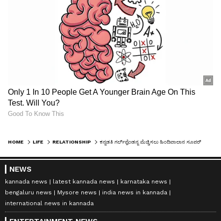
HOME
LIFE
RELATIONSHIP
ಕನ್ನಡತಿ ಗರ್ಲ್‌ಫ್ರೆಂಡನ್ನ ಮೆಚ್ಚಿಸಲು ಹಿಂದಿವಾಲಾನ ಸೂಪರ್‌ಪ್ಲಾನ್! ನೀವೂ ಸಹಾಯ ಮಾಡ್ಬಹುದು!
NEWS
kannada news
latest kannada news
karnataka news
bengaluru news
Mysore news
india news in kannada
international news in kannada