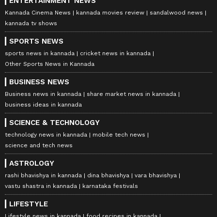
ENTERTAINMENT NEWS
Kannada Cinema News
kannada movies review
sandalwood news
kannada tv shows
SPORTS NEWS
sports news in kannada
cricket news in kannada
Other Sports News in Kannada
BUSINESS NEWS
Business news in kannada
share market news in kannada
business ideas in kannada
SCIENCE & TECHNOLOGY
technology news in kannada
mobile tech news
science and tech news
ASTROLOGY
rashi bhavishya in kannada
dina bhavishya
vara bhavishya
vastu shastra in kannada
karnataka festivals
LIFESTYLE
Lifestyle news in kannada
food recipes in kannada