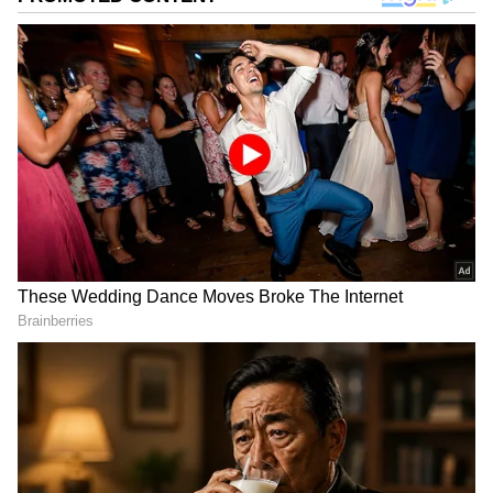
DOWNLOAD APP
ಆರೋಗ್ಯ
, ಸೌಂದರ್ಯ, ಫಿಟ್‌ನೆಸ್,
ಕಿಚನ್ ಟಿಪ್ಸ್‌
,
ಸಂಬಂಧ
,
ಫ್ಯಾಷನ್
,
ರೆಸಿಪಿ
ಅಪ್ಡೇಟ್‌ಗಳಿಗಾಗಿ