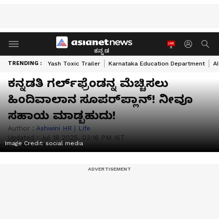
ಕನ್ನಡ
TRENDING :
Yash Toxic Trailer
Karnataka Education Department
A
ಕನ್ನಡತಿ ಗರ್ಲ್‌ಫ್ರೆಂಡನ್ನ ಮೆಚ್ಚಿಸಲು
ಹಿಂದಿವಾಲಾನ ಸೂಪರ್‌ಪ್ಲಾನ್! ನೀವೂ
ಸಹಾಯ ಮಾಡ್ಬಹುದು!
Author :
Ashwini HR
|
Life
Updated :
Jul 18 2025, 03:16 PM IST
Image Credit:
social media