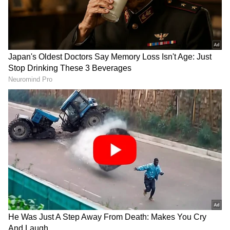
ಏಷ್ಯಾನೆಟ್ ಸುವರ್ಣ ನ್ಯೂಸ್‌ ಫಾಲೋ ಮಾಡಿ.
ಸಂಪೂರ್ಣ ಮಾಹಿತಿ ಒಂದೇ ಕ್ಲಿಕ್‌ನಲ್ಲಿ ಲಭ್ಯ. ಏಷ್ಯಾನೆಟ್
ಸುವರ್ಣ ನ್ಯೂಸ್ ಅಧಿಕೃತ ಆ್ಯಪ್ ಡೌನ್‌ಲೋಡ್ ಮಾಡಿ
ಹಾಗು ಎಲ್ಲಾ ಅಪ್‌ಡೇಟ್ ಗಳನ್ನು ಪಡೆಯಿರಿ.
ಯುವಕನ ಪ್ರೇಮ ಸಂಬಂಧ ಸುಂದರವಾಗಿ ಸಾಗುತ್ತಿದೆ. ಆದರೆ
ಭಾಷೆಯ ಅಡೆತಡೆ ಹಲವಾರು ಸಂದರ್ಭಗಳಲ್ಲಿ