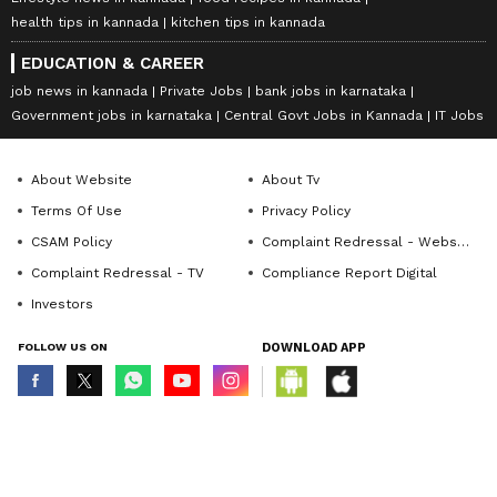
health tips in kannada
kitchen tips in kannada
EDUCATION & CAREER
job news in kannada
Private Jobs
bank jobs in karnataka
Government jobs in karnataka
Central Govt Jobs in Kannada
IT Jobs
About Website
About Tv
Terms Of Use
Privacy Policy
CSAM Policy
Complaint Redressal - Website
Complaint Redressal - TV
Compliance Report Digital
Investors
FOLLOW US ON
DOWNLOAD APP
© Copyright 2026 Asianxt Digital Technologies Private Limited (Formerly
known as Asianet News Media & Entertainment Private Limited) | All Rights
Reserved