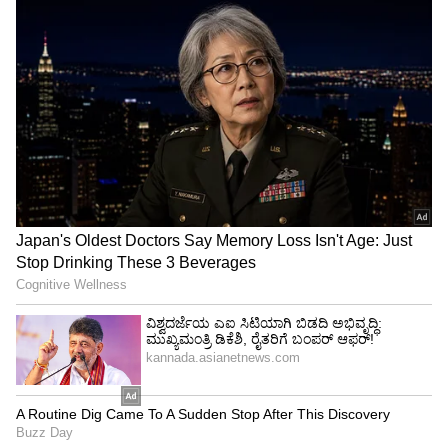
ಲವ್ ಮ್ಯಾರೇಜ್‌ಗಿಂತ ಆರೇಂಜ್ಡ್‌ ಮ್ಯಾರೇಜ್‌ ಒಳ್ಳೇದು
ಅಂತಾರಲ್ಲ, ಯಾಕೆ ?
ಕುಟುಂಬಸ್ಥರಿಂದಲೂ ಒಪ್ಪಿಗೆ:
70 ವರ್ಷದ ಕಿಶ್ವರ್‌
ಬಿಬಿಯನ್ನು ವಿವಾಹವಾದ ಬಗ್ಗೆ ಇಫ್ತಿಕಾರ್‌ ಅವರ
ಕುಟುಂಬವನ್ನೂ ಮಾಧ್ಯಮಗಳು ಪ್ರಶ್ನೆ ಮಾಡಿವೆ. ಆದರೆ, ಆತನ