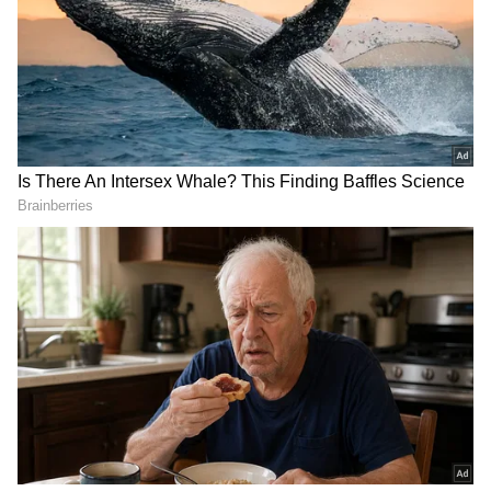
DOWNLOAD APP
ಆರೋಗ್ಯ
, ಸೌಂದರ್ಯ, ಫಿಟ್‌ನೆಸ್,
ಕಿಚನ್ ಟಿಪ್ಸ್‌
,
ಹನಿಮೂನ್‌ಗೆ ಕರಾಚಿಗೆ ಹೋಗ್ತೇವೆ:
ಕಿಶ್ವರ್‌ ಬಿಬಿಗೆ 70
ಸಂಬಂಧ
,
ಫ್ಯಾಷನ್
,
ರೆಸಿಪಿ
ಅಪ್ಡೇಟ್‌ಗಳಿಗಾಗಿ
ವರ್ಷವಾಗಿರಬಹುದು. ಆದರೆ, ಆಸೆ-ಆಕಾಂಕ್ಷೆಗಳು ಮಾತ್ರ
ಏಷ್ಯಾನೆಟ್ ಸುವರ್ಣ ನ್ಯೂಸ್‌ ಫಾಲೋ ಮಾಡಿ.
ಕಮರಿಲ್ಲ. ಈಗ ಮದುವೆಯಾಗಿದೆ. ಹನಿಮೂನ್‌ಗಾಗಿ ಮರಿ
ಸಂಪೂರ್ಣ ಮಾಹಿತಿ ಒಂದೇ ಕ್ಲಿಕ್‌ನಲ್ಲಿ ಲಭ್ಯ. ಏಷ್ಯಾನೆಟ್
ಅಥವಾ ಕರಾಚಿಗೆ ಇಫ್ತಿಕಾರ್‌ ಜೊತೆ ಹೋಗುತ್ತೇನೆ. ಅಲ್ಲಿ
ಸುವರ್ಣ ನ್ಯೂಸ್ ಅಧಿಕೃತ ಆ್ಯಪ್ ಡೌನ್‌ಲೋಡ್ ಮಾಡಿ
ಕೆಲವೊಂದಷ್ಟು ದಿನ ಸಂತಸದ ಕ್ಷಣಗಳನ್ನು ಕಳೆಯುತ್ತೇವೆ
ಹಾಗು ಎಲ್ಲಾ ಅಪ್‌ಡೇಟ್ ಗಳನ್ನು ಪಡೆಯಿರಿ.
ಎಂದು ಕಿಶ್ವರ್‌ ಹಾಗೂ ಇಫ್ತಿಕಾರ್‌ ಹೇಳಿದ್ದಾರೆ. ಕಿಶ್ವರ್‌ರನ್ನು