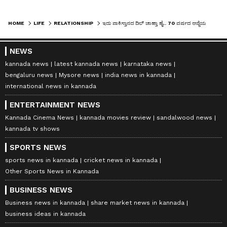
HOME
LIFE
RELATIONSHIP
ಇದು ಪಾಕಿಸ್ತಾನದ ದಿಲ್ ಚಾಹ್ತಾ ಹೈ.. 70 ವರ್ಷದ ಅಜ್ಜಿಯನ್ನು ವಿವಾಹವಾದ 37 ವರ್ಷದ ಯುವಕ!
NEWS
kannada news
latest kannada news
karnataka news
bengaluru news
Mysore news
india news in kannada
international news in kannada
ENTERTAINMENT NEWS
Kannada Cinema News
kannada movies review
sandalwood news
kannada tv shows
SPORTS NEWS
sports news in kannada
cricket news in kannada
Other Sports News in Kannada
BUSINESS NEWS
Business news in kannada
share market news in kannada
business ideas in kannada