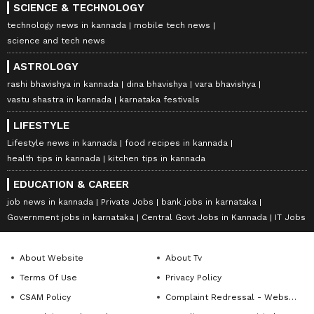
SCIENCE & TECHNOLOGY
technology news in kannada
mobile tech news
science and tech news
ASTROLOGY
rashi bhavishya in kannada
dina bhavishya
vara bhavishya
vastu shastra in kannada
karnataka festivals
LIFESTYLE
Lifestyle news in kannada
food recipes in kannada
health tips in kannada
kitchen tips in kannada
EDUCATION & CAREER
job news in kannada
Private Jobs
bank jobs in karnataka
Government jobs in karnataka
Central Govt Jobs in Kannada
IT Jobs
About Website
About Tv
Terms Of Use
Privacy Policy
CSAM Policy
Complaint Redressal - Website