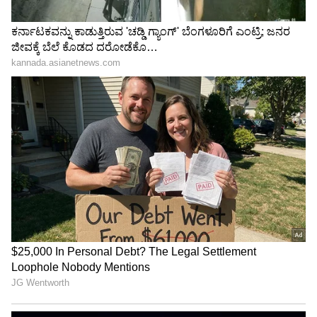
LATEST VIDEOS
"ರಾಜಕೀಯ ಬೇಡ, ಸಿನಿಮಾನೇ ಪ್ರಾಣ":
ಕನಕೋತ್ಸವದಲ್ಲಿ ರಿಷಬ್ ಶೆಟ್ಟಿ | Rishab
Shetty speech | Suvarna News
ಶೇ.50 ರಿಂದ ಶೇ.18 ಕ್ಕೆ TAX ಇಳಿಕೆ: ಮೋದಿ-
ಟ್ರಂಪ್ ಐತಿಹಾಸಿಕ ಒಪ್ಪಂದ | India US
Trade Deal | Party Rounds