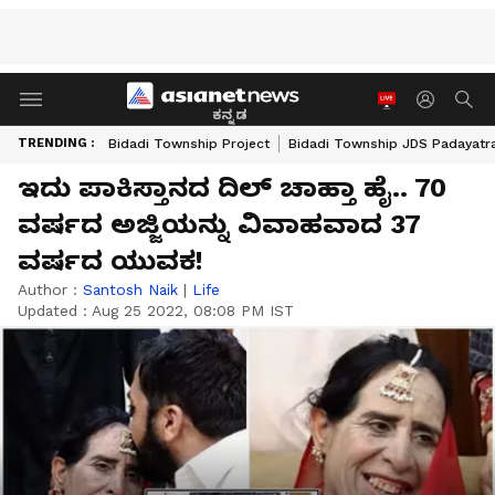
ಕನ್ನಡ
TRENDING :
Bidadi Township Project
Bidadi Township JDS Padayatr
ಇದು ಪಾಕಿಸ್ತಾನದ ದಿಲ್ ಚಾಹ್ತಾ ಹೈ.. 70
ವರ್ಷದ ಅಜ್ಜಿಯನ್ನು ವಿವಾಹವಾದ 37
ವರ್ಷದ ಯುವಕ!
Author :
Santosh Naik
|
Life
Updated :
Aug 25 2022, 08:08 PM IST