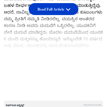
ಬಹಳ ದೀರ್ಘಕಾಲದಿಂದ ನಾವಿಬ್ಬರೂ ಪ್ರೀತಿ ಮಾಡುತ್ತಿದ್ದೆವು.
Read Full Article
ಆದರೆ, ನಾವಿಬ್ಬರೂ ವಯಸ್ಸಿನಲ್ಲಿದ್ದಾಗ ಎರಡೂ ಕುಟುಂಬಗಳು
ನಮ್ಮ ಪ್ರೀತಿಗೆ ಸಮ್ಮತಿ ನೀಡಿರಲಿಲ್ಲ. ವಯಸ್ಸಿನ ಅಂತರದ
ಕಾರಣ ನೀಡಿ ಅವರು ಮದುವೆಗೆ ಒಪ್ಪಿರಲಿಲ್ಲ. ಯುವಕನಿಗೆ
ಬೇರೆ ಮದುವೆ ಮಾಡಿದ್ದರು. ಮೊದಲ ಮದುವೆಯಿಂದ ಯುವಕ
6 ಮಂದಿ ಮಕ್ಕಳನ್ನೂ ಹೊಂದಿದ್ದಾರೆ. ಇನ್ನೊಂದೆಡೆ 70 ವರ್ಷದ
ಅಜ್ಜಿ ಮಾತ್ರ, ಯುವಕನನ್ನು ಮದುವೆಯಾಗುವವರೆಗೂ
ಕನ್ಯೆಯಾಗಿಯೇ ಉಳಿದಿದ್ದರು. 37 ವರ್ಷದ ಇಫ್ತಿಕಾರ್‌ ಹಾಗೂ
70 ವರ್ಷದ ಕಿಶ್ವರ್‌ ಬಿಬಿ ನಡುವೆ ಈ ಅಪರೂಪದ ಮದುವೆ
LATEST VIDEOS
ನಡೆದಿದೆ. ಕೊನೆಗೂ ದೀರ್ಘಕಾಲದಿಂದ ಪ್ರೀತಿ ಮಾಡುತ್ತಿದ್ದ
ಇವರಿಬ್ಬರ ನಡುವೆ ವಿವಾಹ ನಡೆಯುವುದರೊಂದಿಗೆ ಇವರ
ಆಸೆಯೂ ಈಡೇರಿದೆ. ಅದಲ್ಲದೆ, ಪಾಕಿಸ್ತಾನದಲ್ಲಿ ಇವರ
ಮದುವೆಯ ವಿಡಿಯೋಗಳು ಕೂಡ ದೊಡ್ಡಮಟ್ಟದಲ್ಲಿ ವೈರಲ್‌
ಆಗಿವೆ. ಪಾಕಿಸ್ತಾನದಲ್ಲಿ ಇತ್ತೀಚಿನ ದಿನಗಳಲ್ಲಿ ಚರ್ಚೆಗೆ
ಗ್ರಾಸವಾಗಿರುವ ಮದುವೆ ಇದಾಗಿದೆ.