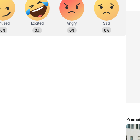
ಪ್ರಕಟಗೊಳ್ಳುವ ಸುದ್ದಿಗಳು ಸುವರ್ಣ ನ್ಯೂಸ್ ವೆಬ್‌ಸೈಟಲ್ಲೂ ಲಭ್ಯ.
ೂಜೆ:
ಸಿಎಂ ಸಿದ್ದರಾಮಯ್ಯನವರು ಶ್ರೀವಿರೂಪಾಕ್ಷೇಶ್ವರ
ದೇಗುಲದ ಅರ್ಚಕರು ಮುಖ್ಯಮಂತ್ರಿ ಅವರಿಗೆ ರುದ್ರಾಕ್ಷಿ ಮಾಲೆ
 ಬಳಿಕ ಸಿದ್ದರಾಮಯ್ಯ ಹೆಸರಿನಲ್ಲಿ ದೇವಾಲಯದಲ್ಲಿ ಅರ್ಚನೆ
 ಪೂಜೆ:
ಸಿಎಂ ಸಿದ್ದರಾಮಯ್ಯನವರು ಕನ್ನಡಾಂಬೆ ಭುವನೇಶ್ವರಿ
ಲ್ಲಿಸಿದರು. ಕನ್ನಡಾಂಬೆ ದೇವಾಲಯದಿಂದ ಜ್ಯೋತಿ ತಂದು, ಎದುರು
 ದೀಪ ಬೆಳಗಿದರು.
್ರೆಗೆ ಚಾಲನೆ:
ಕರ್ನಾಟಕ ಸಂಭ್ರಮ ೫೦ರ ಜ್ಯೋತಿ ರಥಯಾತ್ರೆಗೆ
ರುವಾರ ಚಾಲನೆ ನೀಡಿದರು. ಕರ್ನಾಟಕ ಎಂದು ನಾಮಕರಣಗೊಂಡು
ಿನ್ನೆಲೆಯಲ್ಲಿ ಗುರುವಾರ ಕನ್ನಡ ಮತ್ತು ಸಂಸ್ಕೃತಿ ಇಲಾಖೆ ಹಾಗೂ
ವಿಜಯನಗರ ಸಾಮ್ರಾಜ್ಯ ಹಂಪಿಯಲ್ಲಿ `ಕರ್ನಾಟಕ
ಳ್ಳಲಾಗಿತ್ತು.