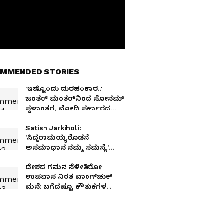
MMENDED STORIES
'ಇಷ್ಟೊಂದು ದುರಹಂಕಾರ..'
ಜಂತರ್‌ ಮಂತರ್‌ನಿಂದ ಸೋನಮ್
ಸ್ಥಳಾಂತರ, ಮೋದಿ ಸರ್ಕಾರದ
ವಿರುದ್ಧ ಕೇಜ್ರಿ, ಅಜಾದ್ ವಾಗ್ದಾಳಿ
Satish Jarkiholi:
'ಸಿದ್ದರಾಮಯ್ಯರೊಡನೆ
ಅಸಮಾಧಾನ ನಮ್ಮ ಸಮಸ್ಯೆ'
ಎಂದಿದ್ದ ಜಾರಕಿಹೊಳಿ ಈಗ
ಮತ್ತೊಂದು ಹೇಳಿಕೆ!
ದೇಶದ ಗಮನ ಸೆಳೀತಿರೋ
ಉಪವಾಸ ನಿರತ ವಾಂಗ್‌ಚುಕ್
ಮನೆ: ಬಗೆದಷ್ಟೂ ಕೌತುಕಗಳ
ಕೇಂದ್ರ