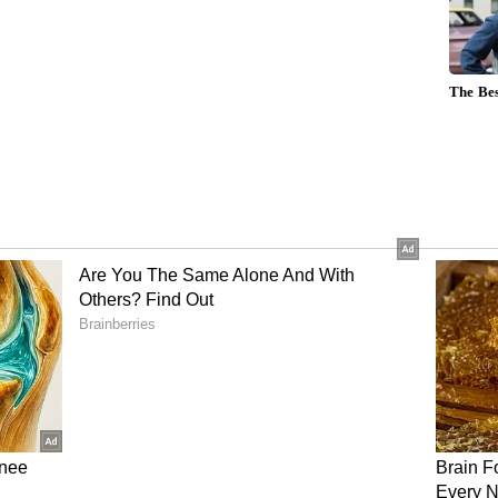
ೊತ್ತಿದೆ: ಸಿದ್ದರಾಮಯ್ಯ
ಯಾಣ ಇಲಾಖೆ ಸಚಿವರು ಹಾಗೂ ವಿಜಯನಗರ ಜಿಲ್ಲಾ ಉಸ್ತುವಾರಿ
 ಹಿಂದುಳಿದ ವರ್ಗಗಳ ಕಲ್ಯಾಣ, ಕನ್ನಡ ಮತ್ತು ಸಂಸ್ಕೃತಿ
ಕಾನೂನು ಮತ್ತು ಸಂಸದೀಯ ವ್ಯವಹಾರಗಳು ಮತ್ತು
ಟೀಲ್, ನಗರಾಭಿವೃದ್ಧಿ ಮತ್ತು ನಗರ ಯೋಜನೆ ಸಚಿವ ಭೈರತಿ
ಸಚಿವ ರಾಮಲಿಂಗಾರೆಡ್ಡಿ, ಕೆ.ಎಂ.ಎಫ್. ಅಧ್ಯಕ್ಷ ಭೀಮಾನಾಯ್ಕ್,
ಶ್ರೀನಿವಾಸ ಮೂರ್ತಿ, ಎಂ.ಪಿ. ಲತಾ ಮಲ್ಲಿಕಾರ್ಜುನ, ಈ.
.