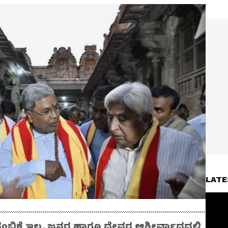
LATE
ನಂಬಿಕೆ ಇಲ್ಲ. ಜನರ ಹಾಗೂ ದೇವರ ಆಶೀರ್ವಾದದಲ್ಲಿ