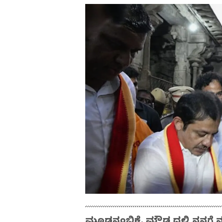
ಮೂಢನಂಬಿಕೆ, ಮೌಢ್ಯದಲ್ಲಿ ನನಗೆ 