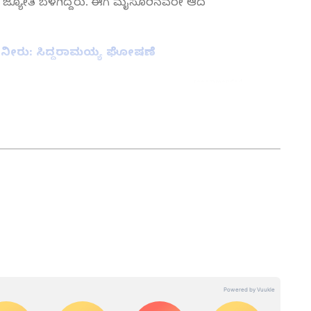
 ಜ್ಯೋತಿ ಬೆಳಗಿದ್ದರು. ಈಗ ಮೈಸೂರಿನವರೇ ಆದ
ತ್‌, ನೀರು: ಸಿದ್ದರಾಮಯ್ಯ ಘೋಷಣೆ
ತ್ತು ಜಗತ್ತಿನ ಕ್ಷಣಕ್ಷಣದ ಕನ್ನಡ ಸುದ್ದಿ (
Kannada
್ ಸುವರ್ಣ ನ್ಯೂಸ್‌ ಫಾಲೋ ಮಾಡಿ. ಬ್ರೇಕಿಂಗ್ ಸುದ್ದಿ
ಷ ವರದಿಗಳು ಮತ್ತು ನೇರ ಪ್ರಸಾರಗಳೊಂದಿಗೆ (
kannada
ಕ್ಲಿಕ್‌ನಲ್ಲಿ ಲಭ್ಯ. ಏಷ್ಯಾನೆಟ್ ಸುವರ್ಣ ನ್ಯೂಸ್
ಾಗು ಎಲ್ಲಾ ಅಪ್‌ಡೇಟ್ ಗಳನ್ನು ಪಡೆಯಿರಿ.
ನ್ನಡಪ್ರಭ ಕನ್ನಡ ಪತ್ರಿಕೋದ್ಯಮದಲ್ಲಿಯೇ ವಿಶೇಷ ಛಾಪು
ವಿದೇಶ, ವಾಣಿಜ್ಯ, ಕ್ರೀಡೆ, ಮನೋರಂಜನೆ ಸೇರಿ ವೈವಿಧ್ಯಮಯ ಸುದ್ದಿಗಳ
ಡಿಗರ ಅಸ್ಮಿತೆಯ ಸಂಕೇತ. ಸದಾ ಕರುನಾಡು, ನುಡಿ, ಸಂಸ್ಕೃತಿ ಪರ ಧ್ವನಿ