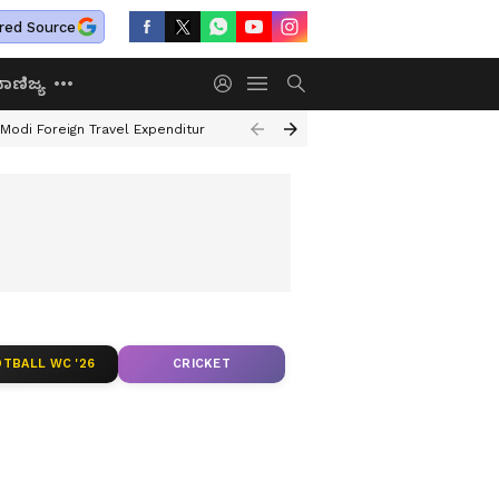
red Source
ಾಣಿಜ್ಯ
Modi Foreign Travel Expenditure
Valmiki Corporation Scam
Hampi Ille
TBALL WC '26
CRICKET