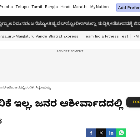
Prabha
Telugu
Tamil
Bangla
Hindi
Marathi
MyNation
Add Prefer
ದಿ
ಗ್ಯಾಲರಿ
ಮನರಂಜನೆ
ಜ್ಯೋತಿಷ್ಯ
ವೆಬ್‌ಸ್ಟೋರೀಸ್
ಜಿಲ್ಲಾ ಸುದ್ದಿ
ಕ್ರೀಡೆ
ಜೀವನಶೈಲಿ
ವ
ngaluru-Mangaluru Vande Bhatrat Express
Team India Fitness Test
PM 
, ಜನರ ಆಶೀರ್ವಾದದಲ್ಲಿ ನಂಬಿಕೆ: ಸಿದ್ದರಾಮಯ್ಯ
ಬಿಕೆ ಇಲ್ಲ, ಜನರ ಆಶೀರ್ವಾದದಲ್ಲಿ
FOO
ಯ