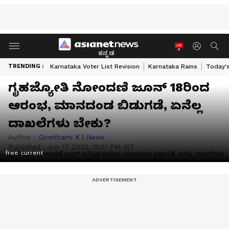
ಕನ್ನಡ
TRENDING :
Karnataka Voter List Revision
Karnataka Rains
Today'
ಗೃಹಜ್ಯೋತಿ ನೋಂದಣಿ ಜೂನ್ 18ರಿಂದ
ಆರಂಭ, ಮಾನದಂಡ ಬಿಡುಗಡೆ, ಏನೆಲ್ಲ
ದಾಖಲೆಗಳು ಬೇಕು?
Author :
Gowthami K
|
News
Published :
Jun 17 2023, 11:01 PM IST
free current