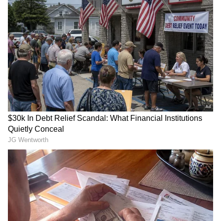
DOWNLOAD APP
RECOMMENDED STORIES
ಡಿಕೆಶಿ, ಸಿದ್ದು ಇಂದು ದೆಹಲಿಗೆ
ಡಿಕೆ ಸಂಪುಟ ರಚನೆ ಹೇಗೆ ಅಗುತ್ತೆ?
ಪ್ರಯಾಣ: ಸಂಪುಟ ಕಸರತ್ತು,
ಯಾರಿಗೆಲ್ಲಾ ಸಿಗುತ್ತೆ ಸ್ಥಾನ? ಖರ್ಗೆ