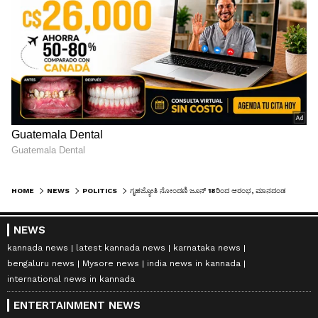
HOME
NEWS
POLITICS
ಗೃಹಜ್ಯೋತಿ ನೋಂದಣಿ ಜೂನ್ 18ರಿಂದ ಆರಂಭ, ಮಾನದಂಡ ಬಿಡುಗಡೆ, ಏನೆಲ್ಲ ದಾಖಲೆಗಳು ಬೇಕು?
NEWS
kannada news
latest kannada news
karnataka news
bengaluru news
Mysore news
india news in kannada
international news in kannada
ENTERTAINMENT NEWS