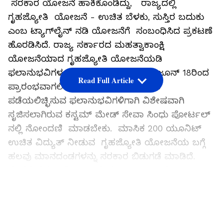
ಸರಕಾರ ಯೋಜನೆ ಹಾಕಿಕೊಂಡಿದ್ದು, ರಾಜ್ಯದಲ್ಲಿ
ಗೃಹಜ್ಯೋತಿ ಯೋಜನೆ - ಉಚಿತ ಬೆಳಕು, ಸುಸ್ತಿರ ಬದುಕು
ಎಂಬ ಟ್ಯಾಗ್‌ಲೈನ್‌ ನಡಿ ಯೋಜನೆಗೆ ಸಂಬಂಧಿಸಿದ ಪ್ರಕಟಣೆ
ಹೊರಡಿಸಿದೆ. ರಾಜ್ಯ ಸರ್ಕಾರದ ಮಹತ್ವಾಕಾಂಕ್ಷಿ
ಯೋಜನೆಯಾದ ಗೃಹಜ್ಯೋತಿ ಯೋಜನೆಯಡಿ
ಫಲಾನುಭವಿಗಳ ನೋಂದಣಿಯನ್ನು 2023ರ ಜೂನ್‌ 18ರಿಂದ
Read Full Article
ಪ್ರಾರಂಭವಾಗಲಿದೆ. ಈ ಯೋಜನೆಯಡಿ ಲಾಭ
ಪಡೆಯಲಿಚ್ಛಿಸುವ ಫಲಾನುಭವಿಗಳಿಗಾಗಿ ವಿಶೇಷವಾಗಿ
ಸೃಜಿಸಲಾಗಿರುವ ಕಸ್ಟಮ್‌ ಮೇಡ್‌ ಸೇವಾ ಸಿಂಧು ಪೋರ್ಟಲ್‌
ನಲ್ಲಿ ನೋಂದಣಿ ಮಾಡಬೇಕು. ಮಾಸಿಕ 200 ಯೂನಿಟ್
ಉಚಿತ ವಿದ್ಯುತ್ ನೀಡುವ ಗೃಹಜ್ಯೋತಿ ಯೋಜನೆಯ ಬಗ್ಗೆ
ಹಲವು ಮಾನದಂಡಗಳನ್ನು ಸರಕಾರ ಬಿಡುಗಡೆ ಮಾಡಿದೆ.
ಜೊತೆಗೆ ಹೆಸರು ನೋಂದಾಯಿಸಲು ಕ್ಯೂ ಆರ್ ಕೋಡ್ ಕೂಡ
ನೀಡಲಾಗಿದೆ.
LATEST VIDEOS
ಸಮಗ್ರ ಸುದ್ದಿ ಮೂಲವನ್ನಾಗಿ asianet suvarna news ಅನ್ನು
ಆಯ್ಕೆ ಮಾಡಿಕೊಳ್ಳಿ