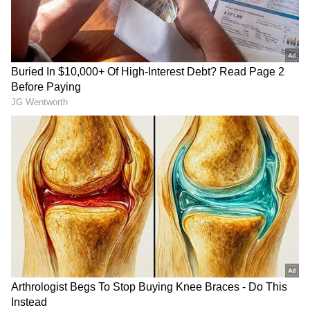
ಯಾರಿಗೆ ಸಿಗಲಿದೆ ಪಟ್ಟ?
ಹೇಳಿದ ರಹಸ್ಯಗಳು
ಸತೀಶ್ ಜಾರಕಿಹೊಳಿ ಭೇಟಿ
ನನಗೆ ಹೂವಿನ ಹಾರ ಹಾಕಬೇಡಿ,
ಮಾಡಿದ 21 ಮಠಾಧೀಶರು:
ಅಲರ್ಜಿಯಾಗುತ್ತೆ!:
ಕೆಪಿಸಿಸಿ ಅಧ್ಯಕ್ಷ ಪಟ್ಟಕ್ಕಾಗಿ
ಕಾರ್ಯಕರ್ತರಿಗೆ ನಿಯೋಜಿತ
ಸ್ವಾಮೀಜಿಗಳ ಪಟ್ಟು!
ಸಿಎಂ ಡಿ.ಕೆ. ಶಿವಕುಮಾರ್ ಮನವಿ!
ಹಿಂದಿನ ವರ್ಷದ ಸರಾಸರಿ ಬಳಕೆಯ ಶೇ.10 ರಷ್ಟುಹೆಚ್ಚುವರಿ
ವಿದ್ಯುತ್‌ ಉಚಿತವಾಗಿ ಬಳಸಬಹುದು. ಗರಿಷ್ಠ ವಿದ್ಯುತ್‌ ಬಳಕೆ