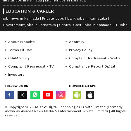
health tips in kannada
kitchen tips in kannada
EDUCATION & CAREER
job news in kannada
Private Jobs
bank jobs in karnataka
Government jobs in karnataka
Central Govt Jobs in Kannada
IT Jobs
About Website
About Tv
Terms Of Use
Privacy Policy
CSAM Policy
Complaint Redressal - Website
Complaint Redressal - TV
Compliance Report Digital
Investors
FOLLOW US ON
DOWNLOAD APP
© Copyright 2026 Asianxt Digital Technologies Private Limited (Formerly
known as Asianet News Media & Entertainment Private Limited) | All Rights
Reserved