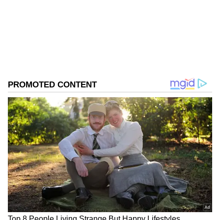
ಚಿರತೆ
ರಾಮನಗರ
ಉರುಳಿಗೆ ಸಿಲುಕಿ ಚಿರತೆ ಸಾವು:
ಕಿನ್ನಿಗೋಳಿ ಸಮೀಪದ
ಐಕಳ ಗ್ರಾಮ ಪಂಚಾಯಿತಿ ವ್ಯಾಪ್ತಿಯ ಉಳೆಪಾಡಿ ಮಿತ್ತಬೆಟ್ಟು