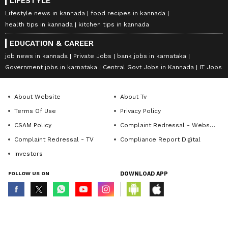
LIFESTYLE
Lifestyle news in kannada
food recipes in kannada
health tips in kannada
kitchen tips in kannada
EDUCATION & CAREER
job news in kannada
Private Jobs
bank jobs in karnataka
Government jobs in karnataka
Central Govt Jobs in Kannada
IT Jobs
About Website
About Tv
Terms Of Use
Privacy Policy
CSAM Policy
Complaint Redressal - Website
Complaint Redressal - TV
Compliance Report Digital
Investors
FOLLOW US ON
DOWNLOAD APP
© Copyright 2026 Asianxt Digital Technologies Private Limited (Formerly
known as Asianet News Media & Entertainment Private Limited) | All Rights
Reserved