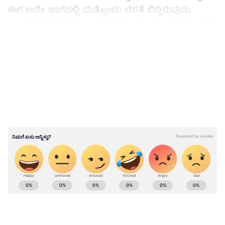
ಈಗ ಅದೇ ಜಾಗದಲ್ಲಿ ಮತ್ತೊಂದು ಚಿರತೆ ಬಿದ್ದಿರುವುದು
ಗ್ರಾಮಸ್ಥರಲ್ಲಿ ಮತ್ತಷ್ಟು ಆತಂಕವನ್ನು ಸೃಷ್ಟಿ ಮಾಡಿದೆ. ಬೋನಿಗೆ
ಬಿದ್ದ ಚಿರತೆ ಸುಮಾರು ಎರಡು ವರ್ಷದ ಗಂಡು ಚಿರತೆ ಎಂದು
LATEST VIDEOS
ಅರಣ್ಯ ಇಲಾಖೆ ಅಧಿಕಾರಿಗಳು ಮಾಹಿತಿ ನೀಡಿದ್ದಾರೆ.
ಜೀವಜಲವೇ ವಿಷವಾಗುತ್ತಿರೋದು ಏಕೆ?: ಕಲ್ಯಾಣ
ಕರ್ನಾಟಕದ ಜಿಲ್ಲೆಗಳಲ್ಲೇ ಈ ಸಮಸ್ಯೆ ಹೆಚ್ಚು
ABOUT THE AUTHOR
Suvarna News
SN