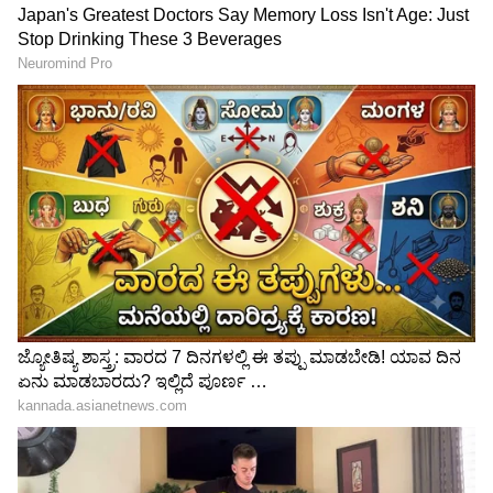
ಶಾಂತಲಾ ಡ್ರಾಪ್‌ನಲ್ಲಿ ಶೋಧ
ಮೇಲೆ ಟ್ವಿಸ್ಟ್!
LATEST VIDEOS
"ರಾಜಕೀಯ ಬೇಡ, ಸಿನಿಮಾನೇ ಪ್ರಾಣ":
ಕನಕೋತ್ಸವದಲ್ಲಿ ರಿಷಬ್ ಶೆಟ್ಟಿ | Rishab
Shetty speech | Suvarna News
ಶೇ.50 ರಿಂದ ಶೇ.18 ಕ್ಕೆ TAX ಇಳಿಕೆ: ಮೋದಿ-
ಟ್ರಂಪ್ ಐತಿಹಾಸಿಕ ಒಪ್ಪಂದ | India US
Trade Deal | Party Rounds