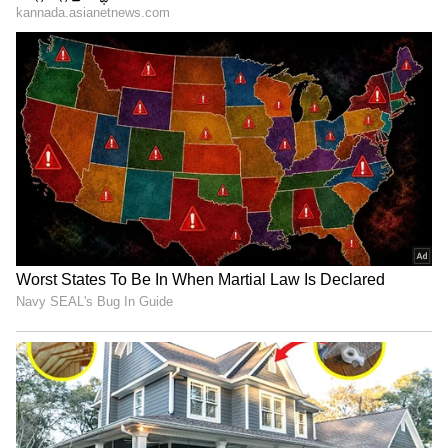
"ರಾಜಕೀಯ ಬೇಡ, ಸಿನಿಮಾನೇ ಪ್ರಾಣ":
ಕನಕೋತ್ಸವದಲ್ಲಿ ರಿಷಬ್ ಶೆಟ್ಟಿ | Rishab
Shetty speech | Suvarna News
ಅಂತಾರಾಷ್ಟ್ರೀಯ ಚೌಗು ಪ್ರದೇಶದ ಸಂರಕ್ಷಣೆ ಸಲುವಾಗಿ
1971ರಲ್ಲಿ ಇರಾನ್‌ನ ರಾಮ್ಸರ್‌ನಲ್ಲಿ ಯುನೆಸ್ಕೋ ವತಿಯಿಂದ
ಶೇ.50 ರಿಂದ ಶೇ.18 ಕ್ಕೆ TAX ಇಳಿಕೆ: ಮೋದಿ-
ಸಮ್ಮೇಳನ ಆಯೋಜಿಸಲಾಗಿತ್ತು. 1975ರಲ್ಲಿ ಸ್ಥಳ ಗುರುತಿಸುವ
ಟ್ರಂಪ್ ಐತಿಹಾಸಿಕ ಒಪ್ಪಂದ | India US
ಪ್ರಕ್ರಿಯೆ ಆರಂಭವಾಗಿ ಭಾರತ 1982ರಲ್ಲಿ ಒಪ್ಪಂದಕ್ಕೆ ಸಹಿ
Trade Deal | Party Rounds
ಹಾಕಿತು.ಇದೀಗ ರಂಗನತಿಟ್ಟು ಪಕ್ಷಿಧಾಮ ರಾಮ್ಸರ್ ತಾಣದ
ಪಟ್ಟಿಗೆ ಸೇರ್ಪಡೆ ಆಗುವ ಮೂಲಕ ರಂಗನತಿಟ್ಟು ಪಕ್ಷಿಧಾಮ
ಅಂತಾರಾಷ್ಟ್ರೀಯ ಮಟ್ಟದಲ್ಲಿ ಮಾನ್ಯತೆ ಪಡೆದಿದೆ. ಹೆಚ್ಚಿನ
ಅನುದಾನ ಗಳಿಸುವ ನಿರೀಕ್ಷೆಯಲ್ಲಿದೆ. ಆ ಮೂಲಕ ಇಲ್ಲಿನ ನದಿ,
ದ್ವೀಪಗಳು, ಸ್ವಚ್ಛತೆ, ಅಭಿವೃದ್ಧಿ ವಿಷಯದಲ್ಲಿ ವಿದೇಶಿ
ಪ್ರವಾಸಿಗರನ್ನು ಸೆಳೆಯುವಲ್ಲಿ ಯಶಸ್ವಿಯಾಗಲಿದೆ.