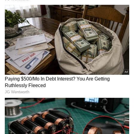
Rain Effect ಕರ್ನಾಟಕದಲ್ಲಿ ಭಾರೀ ಮಳೆ: ಈ ಜಿಲ್ಲೆಗಳಲ್ಲಿ
ಶಾಲೆಗಳಿಗೆ ರಜೆ
ರಂಗನತಿಟ್ಟು ಪಕ್ಷಿಧಾಮದಲ್ಲಿ ಸ್ಪಾಟ್‌ ಬಿಲ್ ಪೆಲಿಕಾನ್
ಪ್ರಭೇದದ ಹಕ್ಕಿಗಳು ಶಾಶ್ವತ ನೆಲೆ ಕಂಡುಕೊಂಡಿವೆ.
RECOMMENDED STORIES
ಇದರೊಂದಿಗೆ, ಹಲವು ವಿದೇಶಿ ಪಕ್ಷಿಗಳಾದ ಯುರೇಶಿಯನ್
ಸ್ಪೂನ್ ಬಿಲ್, ಪೆಯಿಂಟೆಡ್ ಸ್ಟೋರ್ಕ್, ನೈಟ್ ಹೇರಾನ್,
ಓಪನ್ ಬಿಲ್ ಸ್ಟೋರ್ಕ್, ಬ್ಲಾಕ್ ಹಡೆಡ್ ವೈಟ್ ಹೈಬೀಸ್,
ಕಾರ್ಮೊರೆಂಟ್ ಹಾಗೂ ಸರಿಸೃಪಗಳಾದ ಮಾರ್ಷ್ ತಳಿಯ