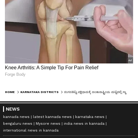
HOME
KARNATAKA DISTRICTS
ರಂಗನತಿಟ್ಟು ಪಕ್ಷಿಧಾಮಕ್ಕೆ ಅಂತಾರಾಷ್ಟ್ರೀಯ ಮಟ್ಟದಲ್ಲಿ ಸ್ಥಾನ: ರಾಮ್ಸರ್ ಪಟ್ಟಿಗೆ ಸೇರ್ಪಡೆ
NEWS
kannada news
latest kannada news
karnataka news
bengaluru news
Mysore news
india news in kannada
international news in kannada