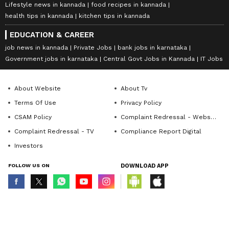
Lifestyle news in kannada
food recipes in kannada
health tips in kannada
kitchen tips in kannada
EDUCATION & CAREER
job news in kannada
Private Jobs
bank jobs in karnataka
Government jobs in karnataka
Central Govt Jobs in Kannada
IT Jobs
About Website
About Tv
Terms Of Use
Privacy Policy
CSAM Policy
Complaint Redressal - Website
Complaint Redressal - TV
Compliance Report Digital
Investors
FOLLOW US ON
DOWNLOAD APP
© Copyright 2026 Asianxt Digital Technologies Private Limited (Formerly
known as Asianet News Media & Entertainment Private Limited) | All Rights
Reserved