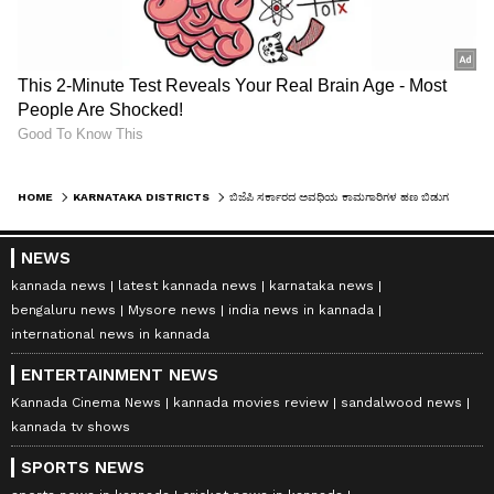
HOME
KARNATAKA DISTRICTS
ಬಿಜೆಪಿ ಸರ್ಕಾರದ ಅವಧಿಯ ಕಾಮಗಾರಿಗಳ ಹಣ ಬಿಡುಗಡೆ ತಡೆ ಆದೇಶಕ್ಕೆ ಆಕ್ರೋಶ
NEWS
kannada news
latest kannada news
karnataka news
bengaluru news
Mysore news
india news in kannada
international news in kannada
ENTERTAINMENT NEWS
Kannada Cinema News
kannada movies review
sandalwood news
kannada tv shows
SPORTS NEWS