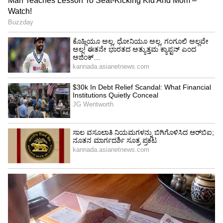
ಹಲವು ಕಾಮಗಾರಿಗಳ ಅಂದಾಜು ಪತ್ರಿಕೆ ಒಟ್ಟುಗೂಡಿಸಿ
ಪ್ಯಾಕೇಜ್‌ ಮಾಡುತ್ತಿರುವುದು ಒಪ್ಪಿತವಲ್ಲ. ಇದನ್ನು
ನಿಲ್ಲಿಸಬೇಕು. ಕಾಮಗಾರಿ ಟೆಂಡರ್‌ಗಳನ್ನು ನಿಯಮದಂತೆ
ಕೆಡಬ್ಲು-5 ಮತ್ತು ಕೆಡಬ್ಲು-6ನಲ್ಲಿ ಕರೆಯದೇ ತಮಗೆ ಬೇಕಾದ
ಗುತ್ತಿಗೆದಾರರಿಗೆ ಅನುಕೂಲ ಮಾಡಲು ಅದನ್ನು ಕೆಡಬ್ಲು-4ನಲ್ಲಿ
ಕರೆಯುತ್ತಿದ್ದಾರೆ. ಈ ಕುರಿತು ಸೂಕ್ತ ಕ್ರಮ ಕ್ರಮ ಕೈಗೊಳ್ಳಬೇಕು