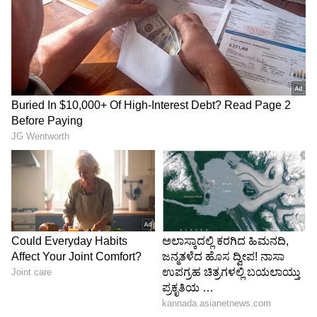
ಎಂದು ಮನವಿ ಮಾಡಿದರು.
ಸಂಘದ ಕಾರ್ಯದರ್ಶಿ ರವೀಂದ್ರ ಮಾನೆ, ಅಷ್ಪಾಕ ಬೆಟಗೇರಿ
ಸುದ್ದಿಗೋಷ್ಠಿಯಲ್ಲಿದ್ದರು.