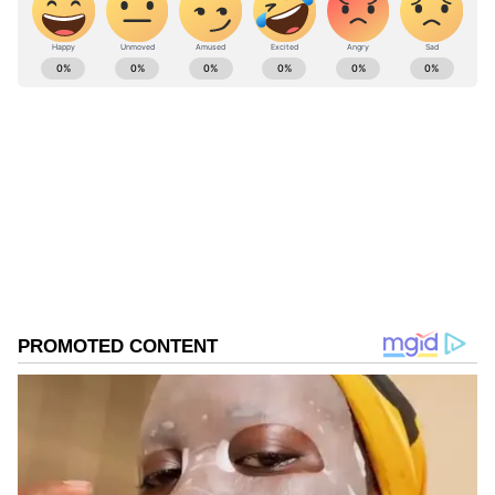
ABOUT THE AUTHOR
Kannadaprabha News
KN
1967ರ ನವೆಂಬರ್ 4ರಂದು ಆರಂಭವಾದ ಕನ್ನಡಪ್ರಭ ಕನ್ನಡ
ಪತ್ರಿಕೋದ್ಯಮದಲ್ಲಿಯೇ ವಿಶೇಷ ಛಾಪು ಮೂಡಿಸಿದ ಕನ್ನಡ ದಿನ
ಪತ್ರಿಕೆ. ದೇಶ, ವಿದೇಶ, ವಾಣಿಜ್ಯ, ಕ್ರೀಡೆ, ಮನೋರಂಜನೆ ಸೇರಿ
ವೈವಿಧ್ಯಮಯ ಸುದ್ದಿಗಳ ಹೂರಣ ಹೊತ್ತು ತರುವ ಕನ್ನಡಪ್ರಭ,
ಧಾರವಾಡ
ಕನ್ನಡಿಗರ ಅಸ್ಮಿತೆಯ ಸಂಕೇತ. ಸದಾ ಕರುನಾಡು, ನುಡಿ, ಸಂಸ್ಕೃತಿ
ಸಿದ್ದರಾಮಯ್ಯ
ಪರ ಧ್ವನಿ ಎತ್ತುವ ಕನ್ನಡಪ್ರಭ ದಿನ ಪತ್ರಿಕೆಯಲ್ಲಿ ಪ್ರಕಟಗೊಳ್ಳುವ
ಸುದ್ದಿಗಳು ಸುವರ್ಣ ನ್ಯೂಸ್ ವೆಬ್‌ಸೈಟಲ್ಲೂ ಲಭ್ಯ.